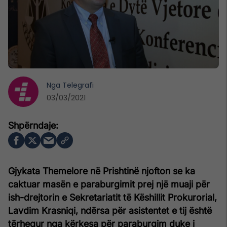
Nga
Telegrafi
03/03/2021
Gjykata Themelore në Prishtinë njofton se ka
caktuar masën e paraburgimit prej një muaji për
ish-drejtorin e Sekretariatit të Këshillit Prokurorial,
Lavdim Krasniqi, ndërsa për asistentet e tij është
tërhequr nga kërkesa për paraburgim duke i