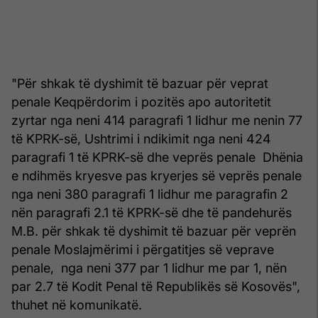
"Për shkak të dyshimit të bazuar për veprat
penale Keqpërdorim i pozitës apo autoritetit
zyrtar nga neni 414 paragrafi 1 lidhur me nenin 77
të KPRK-së, Ushtrimi i ndikimit nga neni 424
paragrafi 1 të KPRK-së dhe veprës penale Dhënia
e ndihmës kryesve pas kryerjes së veprës penale
nga neni 380 paragrafi 1 lidhur me paragrafin 2
nën paragrafi 2.1 të KPRK-së dhe të pandehurës
M.B. për shkak të dyshimit të bazuar për veprën
penale Moslajmërimi i përgatitjes së veprave
penale, nga neni 377 par 1 lidhur me par 1, nën
par 2.7 të Kodit Penal të Republikës së Kosovës",
thuhet në komunikatë.