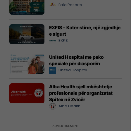
Fafa Resorts
EXFIS – Katër stinë, një zgjedhje
e sigurt
EXFIS
United Hospital me pako
speciale për diasporën
United Hospital
Alba Health sjell mbështetje
profesionale për organizatat
Spitex në Zvicër
Alba Health