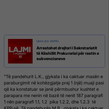
Arrestohet drejtori i Sekretariatit
të Këshillit Prokurorial për rastin e
subvencioneve
"Të pandehurit L.K., gjykata i ka caktuar masën e
paraburgimit në kohëzgjatje prej 1 (një) muaji pasi
që ka konstatuar se janë përmbushur kushtet e
parapara me nenin në bazë të nenit 187 paragrafi
1 nën paragrafi 1.1, 1.2 pika 1.2.2, dhe 1.2.3 të
KPP-së. Të pandehurës M.B., gjykata i ka caktuar