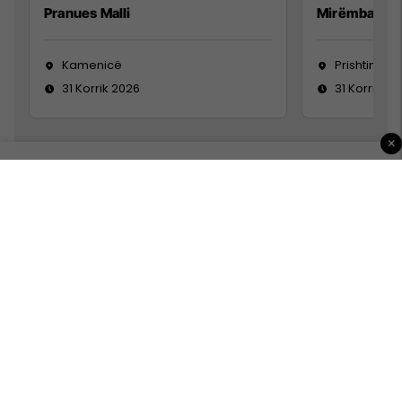
Pranues Malli
Mirëmbajtës
Kamenicë
Prishtinë
31 Korrik 2026
31 Korrik 20
×