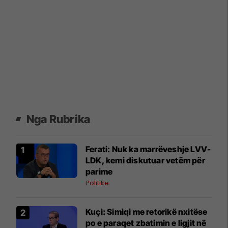
Nga Rubrika
Ferati: Nuk ka marrëveshje LVV-
LDK, kemi diskutuar vetëm për
parime
Politikë
Kuçi: Simiqi me retorikë nxitëse
po e paraqet zbatimin e ligjit në