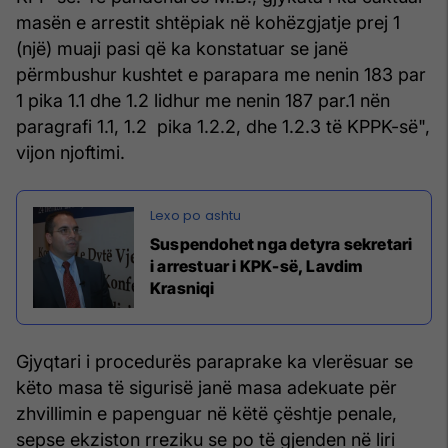
masën e arrestit shtëpiak në kohëzgjatje prej 1
(një) muaji pasi që ka konstatuar se janë
përmbushur kushtet e parapara me nenin 183 par
1 pika 1.1 dhe 1.2 lidhur me nenin 187 par.1 nën
paragrafi 1.1, 1.2 pika 1.2.2, dhe 1.2.3 të KPPK-së",
vijon njoftimi.
Suspendohet nga detyra sekretari
i arrestuar i KPK-së, Lavdim
Krasniqi
Gjyqtari i procedurës paraprake ka vlerësuar se
këto masa të sigurisë janë masa adekuate për
zhvillimin e papenguar në këtë çështje penale,
sepse ekziston rreziku se po të gjenden në liri