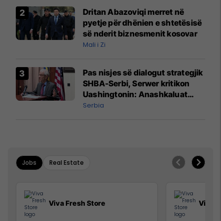
Dritan Abazoviqi merret në
pyetje për dhënien e shtetësisë
së nderit biznesmenit kosovar
Mali i Zi
Pas nisjes së dialogut strategjik
SHBA-Serbi, Serwer kritikon
Uashingtonin: Anashkaluat
Banjskën, sulmin ndaj KFOR-it
Serbia
dhe rrëmbimin e Policëve të
Kosovës
Jobs
Real Estate
Viva Fresh Store
Viva F