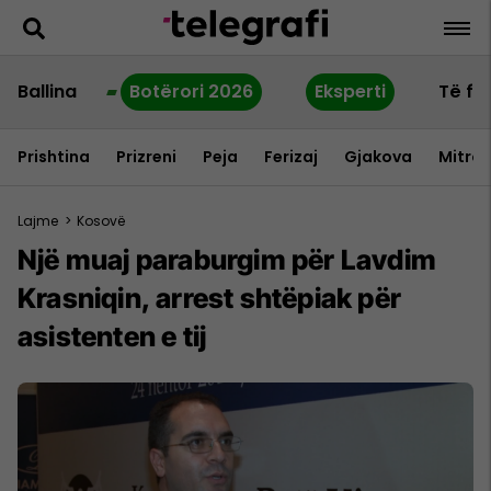
Ballina
Botërori 2026
Eksperti
Të fu
Prishtina
Prizreni
Peja
Ferizaj
Gjakova
Mitrov
Lajme
>
Kosovë
Një muaj paraburgim për Lavdim
Krasniqin, arrest shtëpiak për
asistenten e tij