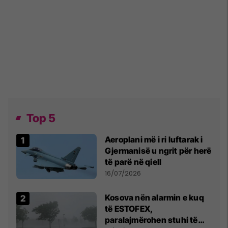
Top 5
Aeroplani më i ri luftarak i
Gjermanisë u ngrit për herë
të parë në qiell
16/07/2026
Kosova nën alarmin e kuq
të ESTOFEX,
paralajmërohen stuhi të