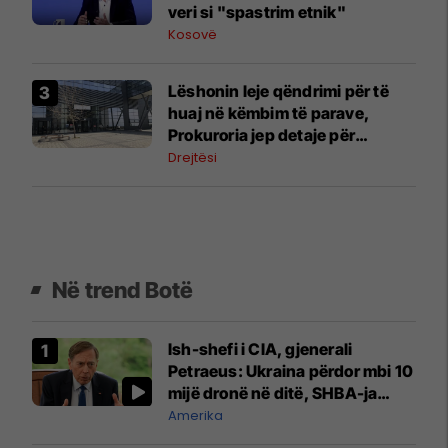
veri si "spastrim etnik"
Kosovë
Lëshonin leje qëndrimi për të
huaj në këmbim të parave,
Prokuroria jep detaje për
zyrtarët e arrestuar të MPB-së
Drejtësi
Në trend Botë
Ish-shefi i CIA, gjenerali
Petraeus: Ukraina përdor mbi 10
mijë dronë në ditë, SHBA-ja
mbetet shumë prapa në
Amerika
prodhim