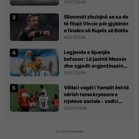
fuqishme me breshër dhe
21/07/2026
erëra të forta
Sllovenët zbulojnë se sa do
të fitojë Vincic për gjykimin
e finales së Kupës së Botës
18/07/2026
Legjenda e Spanjës
befason: Lë jashtë Messin
dhe zgjedh argjentinasin
më të mirë në botë
15/07/2026
Vëllai i vogël i Yamalit është
sërish tema kryesore e
rrjeteve sociale - vodhi
vëmendjen pas finales së
20/07/2026
Kupës së Botës