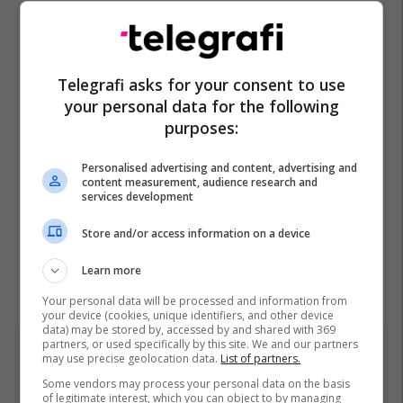
Telegrafi asks for your consent to use
your personal data for the following
purposes:
Personalised advertising and content, advertising and
content measurement, audience research and
services development
Store and/or access information on a device
Learn more
Your personal data will be processed and information from
your device (cookies, unique identifiers, and other device
data) may be stored by, accessed by and shared with 369
partners, or used specifically by this site. We and our partners
Top 5
may use precise geolocation data.
List of partners.
Some vendors may process your personal data on the basis
Fjalët e para të Joshuas
of legitimate interest, which you can object to by managing