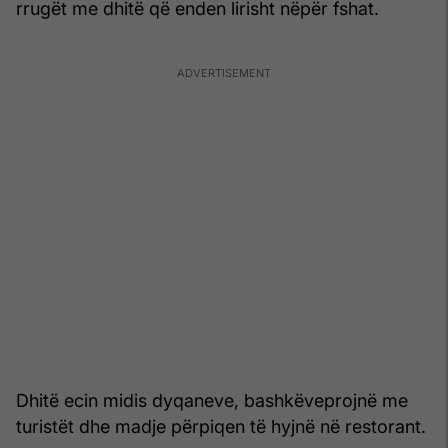
rrugët me dhitë që enden lirisht nëpër fshat.
Dhitë ecin midis dyqaneve, bashkëveprojnë me
turistët dhe madje përpiqen të hyjnë në restorant.