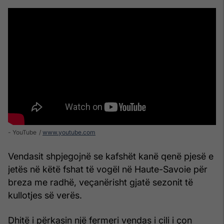
- YouTube
www.youtube.com
Vendasit shpjegojnë se kafshët kanë qenë pjesë e
jetës në këtë fshat të vogël në Haute-Savoie për
breza me radhë, veçanërisht gjatë sezonit të
kullotjes së verës.
Dhitë i përkasin një fermeri vendas i cili i çon