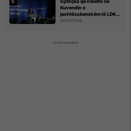
Gjithçka që ndodhi në
Kuvendin e
jashtëzakonshëm të LDK-
së
30/07/2026