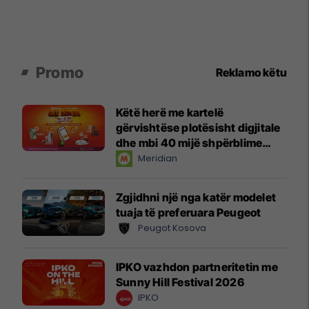
Promo
Reklamo këtu
Këtë herë me kartelë
gërvishtëse plotësisht digjitale
dhe mbi 40 mijë shpërblime
instant!
Meridian
Zgjidhni një nga katër modelet
tuaja të preferuara Peugeot
Peugot Kosova
IPKO vazhdon partneritetin me
Sunny Hill Festival 2026
IPKO