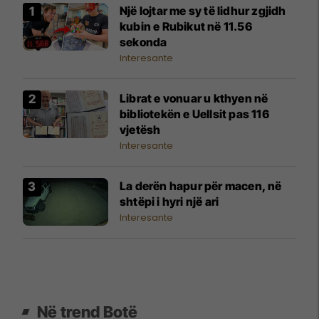
Një lojtar me sy të lidhur zgjidh
kubin e Rubikut në 11.56
sekonda
Interesante
Librat e vonuar u kthyen në
bibliotekën e Uellsit pas 116
vjetësh
Interesante
La derën hapur për macen, në
shtëpi i hyri një ari
Interesante
Në trend Botë