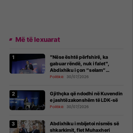
Më të lexuarat
"Nëse është përfshirë, ka
gabuar rëndë, nuk i falet",
Abdixhiku i çon “selam”
Përparim Ramës
Politikë
30/07/2026
Gjithçka që ndodhi në Kuvendin
e jashtëzakonshëm të LDK-së
Politikë
30/07/2026
Abdixhiku i mbijetoi nismës së
shkarkimit, flet Muhaxheri