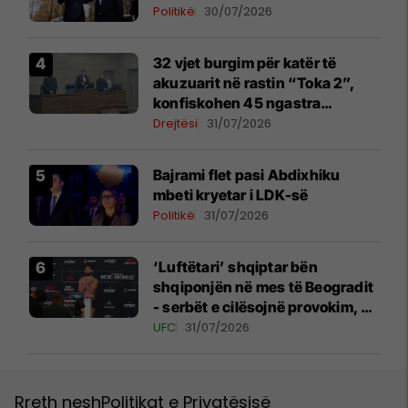
Politikë
30/07/2026
32 vjet burgim për katër të
akuzuarit në rastin “Toka 2”,
konfiskohen 45 ngastra
kadastrale
Drejtësi
31/07/2026
Bajrami flet pasi Abdixhiku
mbeti kryetar i LDK-së
Politikë
31/07/2026
‘Luftëtari’ shqiptar bën
shqiponjën në mes të Beogradit
- serbët e cilësojnë provokim, ai
e cilëson simbol të identitetit
UFC
31/07/2026
Rreth nesh
Politikat e Privatësisë