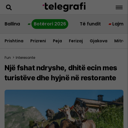
Ballina
Botërori 2026
Të fundit
Lajme
Prishtina
Prizreni
Peja
Ferizaj
Gjakova
Mitrov
Fun
>
Interesante
Një fshat ndryshe, dhitë ecin mes
turistëve dhe hyjnë në restorante