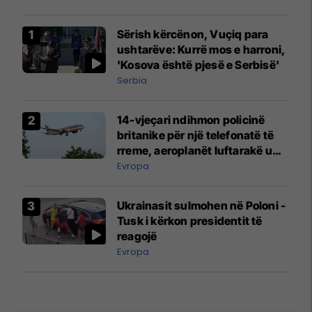
Sërish kërcënon, Vuçiq para
ushtarëve: Kurrë mos e harroni,
'Kosova është pjesë e Serbisë'
Serbia
14-vjeçari ndihmon policinë
britanike për një telefonatë të
rreme, aeroplanët luftarakë u
ngritën në ajër për të
Evropa
interceptuar fluturaken e Qatar
Airways që po shkonte drejt
Ukrainasit sulmohen në Poloni -
Mançesterit
Tusk i kërkon presidentit të
reagojë
Evropa