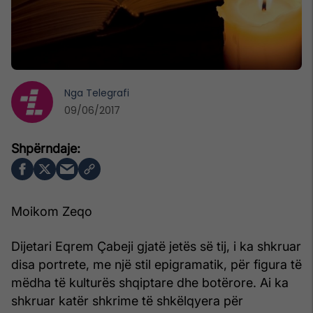
Nga
Telegrafi
09/06/2017
Moikom Zeqo
Dijetari Eqrem Çabeji gjatë jetës së tij, i ka shkruar
disa portrete, me një stil epigramatik, për figura të
mëdha të kulturës shqiptare dhe botërore. Ai ka
shkruar katër shkrime të shkëlqyera për