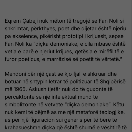
Eqrem Çabeji nuk mëton të tregojë se Fan Noli si
shkrimtar, përkthyes, poet dhe dijetar është njeriu
pa ekselence, pikërisht prototipi i krijuesit, sepse
Fan Noli ka “diçka demoniake, e cila mbase është
vetia e parë e njeriut krijues, qetësia e mirëfilltë e
furor poeticus, e marrëzisë së poetit të vërtetë.”
Mendoni për një çast se kjo fjali e shkruar dhe
botuar në shtypin letrar të politizuar të Shqipërisë
më 1965. Askush tjetër nuk do të guxonte të
përcaktonte se një intelektual mund të
simbolizonte në vetvete “diçka demoniake”. Këtu
nuk kemi të bëjmë as me një metaforë teologjike,
as për një figuracion sui generis për të bërë të
krahasueshme diçka që është shumë e vështirë të