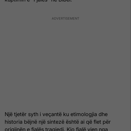
Një tjetër syth i veçantë ku etimologjia dhe
historia bëjnë një sintezë është ai që flet për
origjinën e fjalës tragjedi. Kjo fjalë vjen nga