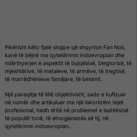
Pikërisht këto fjalë shqipe që shqyrton Fan Noli,
kanë të bëjnë me qytetërimin indoevropian dhe
ndërthyerjen e aspektit të bujqësisë, blegtorisë, të
mjeshtërive, të metaleve, të armëve, të tregtisë,
të marrëdhënieve familjare, të besimit.
Një paraqitje të tillë objektivisht, sado e kufizuar
në numër dhe artikuluar me një lakonizëm tejet
profesional, hedh dritë në problemet e lashtësisë
të popullit tonë, të etnogjenezës së tij, në
qytetërimin indoevropian..