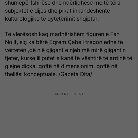
shumëpërfshirëse dhe ndërlidhëse me të tëra
subjektet e dijes dhe pikat inkandeshente
kulturologjike të qytetërimit shqiptar.
Të vlerësosh kaq madhërishëm figurën e Fan
Nolit, siç ka bërë Eqrem Çabeji tregon edhe të
vërtetën ,që një gjigant e njeh më mirë gjigantin
tjetër, kurse liliputët e kanë të vështirë të arrijnë të
gjejnë diçka, qoftë në dimensionim, qoftë në
thellësi konceptuale. /Gazeta Dita/