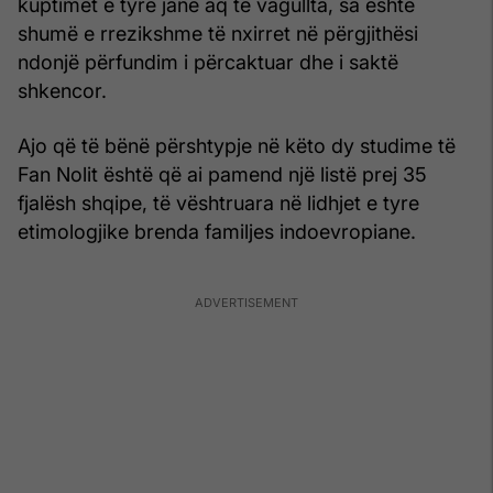
kuptimet e tyre janë aq të vagullta, sa është
shumë e rrezikshme të nxirret në përgjithësi
ndonjë përfundim i përcaktuar dhe i saktë
shkencor.
Ajo që të bënë përshtypje në këto dy studime të
Fan Nolit është që ai pamend një listë prej 35
fjalësh shqipe, të vështruara në lidhjet e tyre
etimologjike brenda familjes indoevropiane.