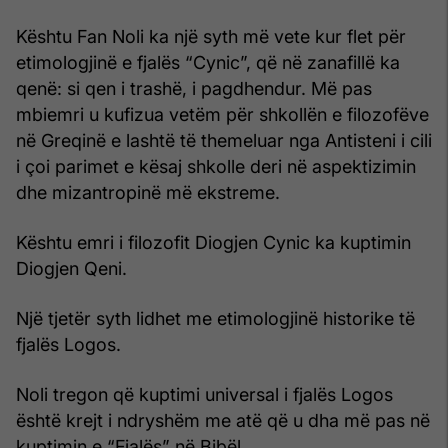
Kështu Fan Noli ka një syth më vete kur flet për
etimologjinë e fjalës “Cynic”, që në zanafillë ka
qenë: si qen i trashë, i pagdhendur. Më pas
mbiemri u kufizua vetëm për shkollën e filozofëve
në Greqinë e lashtë të themeluar nga Antisteni i cili
i çoi parimet e kësaj shkolle deri në aspektizimin
dhe mizantropinë më ekstreme.
Kështu emri i filozofit Diogjen Cynic ka kuptimin
Diogjen Qeni.
Një tjetër syth lidhet me etimologjinë historike të
fjalës Logos.
Noli tregon që kuptimi universal i fjalës Logos
është krejt i ndryshëm me atë që u dha më pas në
kuptimin e “Fjalës” në Bibël.