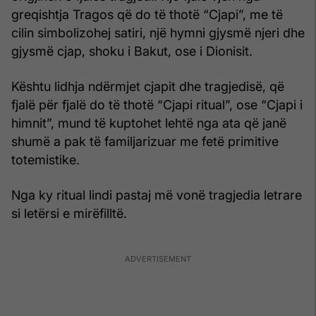
greqishtja Tragos që do të thotë “Cjapi”, me të
cilin simbolizohej satiri, një hymni gjysmë njeri dhe
gjysmë cjap, shoku i Bakut, ose i Dionisit.
Kështu lidhja ndërmjet cjapit dhe tragjedisë, që
fjalë për fjalë do të thotë “Cjapi ritual”, ose “Cjapi i
himnit”, mund të kuptohet lehtë nga ata që janë
shumë a pak të familjarizuar me fetë primitive
totemistike.
Nga ky ritual lindi pastaj më vonë tragjedia letrare
si letërsi e mirëfilltë.