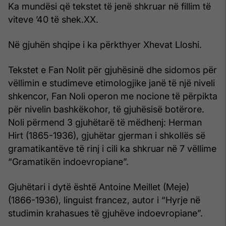
Ka mundësi që tekstet të jenë shkruar në fillim të
viteve ’40 të shek.XX.
Në gjuhën shqipe i ka përkthyer Xhevat Lloshi.
Tekstet e Fan Nolit për gjuhësinë dhe sidomos për
vëllimin e studimeve etimologjike janë të një niveli
shkencor, Fan Noli operon me nocione të përpikta
për nivelin bashkëkohor, të gjuhësisë botërore.
Noli përmend 3 gjuhëtarë të mëdhenj: Herman
Hirt (1865-1936), gjuhëtar gjerman i shkollës së
gramatikantëve të rinj i cili ka shkruar në 7 vëllime
“Gramatikën indoevropiane”.
Gjuhëtari i dytë është Antoine Meillet (Meje)
(1866-1936), linguist francez, autor i “Hyrje në
studimin krahasues të gjuhëve indoevropiane”.