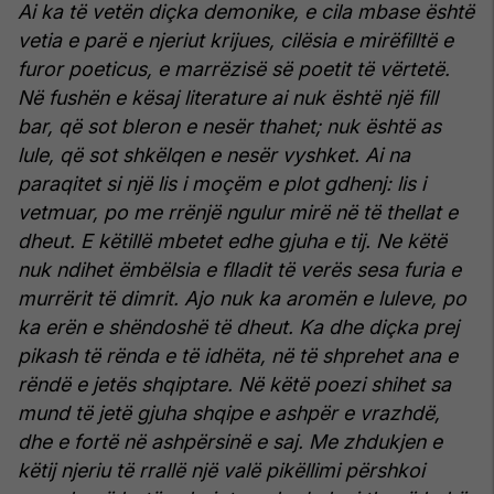
Ai ka të vetën diçka demonike, e cila mbase është
vetia e parë e njeriut krijues, cilësia e mirëfilltë e
furor poeticus, e marrëzisë së poetit të vërtetë.
Në fushën e kësaj literature ai nuk është një fill
bar, që sot bleron e nesër thahet; nuk është as
lule, që sot shkëlqen e nesër vyshket.
Ai na
paraqitet si një lis i moçëm e plot gdhenj: lis i
vetmuar, po me rrënjë ngulur mirë në të thellat e
dheut. E këtillë mbetet edhe gjuha e tij.
Ne këtë
nuk ndihet ëmbëlsia e flladit të verës sesa furia e
murrërit të dimrit. Ajo nuk ka aromën e luleve, po
ka erën e shëndoshë të dheut. Ka dhe diçka prej
pikash të rënda e të idhëta, në të shprehet ana e
rëndë e jetës shqiptare.
Në këtë poezi shihet sa
mund të jetë gjuha shqipe e ashpër e vrazhdë,
dhe e fortë në ashpërsinë e saj.
Me zhdukjen e
këtij njeriu të rrallë një valë pikëllimi përshkoi