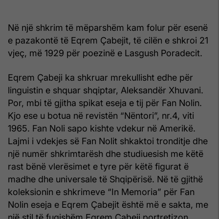
Në një shkrim të mëparshëm kam folur për esenë
e pazakontë të Eqrem Çabejit, të cilën e shkroi 21
vjeç, më 1929 për poezinë e Lasgush Poradecit.
Eqrem Çabeji ka shkruar mrekullisht edhe për
linguistin e shquar shqiptar, Aleksandër Xhuvani.
Por, mbi të gjitha spikat eseja e tij për Fan Nolin.
Kjo ese u botua në revistën “Nëntori”, nr.4, viti
1965. Fan Noli sapo kishte vdekur në Amerikë.
Lajmi i vdekjes së Fan Nolit shkaktoi tronditje dhe
një numër shkrimtarësh dhe studiuesish me këtë
rast bënë vlerësimet e tyre për këtë figurat ë
madhe dhe universale të Shqipërisë. Në të gjithë
koleksionin e shkrimeve “In Memoria” për Fan
Nolin eseja e Eqrem Çabejit është më e sakta, me
një stil të fuqishëm Eqrem Çabeji portretizon