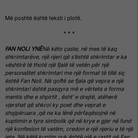
Më poshtë është teksti i plotë.
* * *
FAN NOLI YNË
Në këto çaste, në mes të kaq
shkrimtarëve, një njeri që s’është shkrimtar e ka
vështirë të thotë një fjalë të vetën për një
personalitet shkrimtari me një format të tillë siç
është Fan Noli.
Në qoftë se fjala që vepra e një
shkrimtari është pasqyra më e vërteta e forma
mentis dhe e shpirtit , ësht’ e drejtë, atëherë
vjershat që shkroi ky poet dhe veprat e
shqipëruara ,që na ka lënë përfaqësojnë në
kuptimin e tyre simbolik që në krye e gjer në fund
një konfesion të vetëm, credon e një njeriu e të një
jete.
Në këtë kuptim nuk është gjë e rastit që Fan