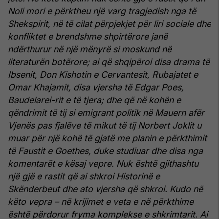
Noli mori e përktheu një varg tragjedish nga të
Shekspirit, në të cilat përpjekjet për liri sociale dhe
konfliktet e brendshme shpirtërore janë
ndërthurur në një mënyrë si moskund në
literaturën botërore; ai që shqipëroi disa drama të
Ibsenit, Don Kishotin e Cervantesit, Rubajatet e
Omar Khajamit, disa vjersha të Edgar Poes,
Baudelarei-rit e të tjera; dhe që në kohën e
qëndrimit të tij si emigrant politik në Mauern afër
Vjenës pas fjalëve të mikut të tij Norbert Joklit u
muar për një kohë të gjatë me planin e përkthimit
të Faustit e Goethes, duke studiuar dhe disa nga
komentarët e kësaj vepre.
Nuk është gjithashtu
një gjë e rastit që ai shkroi Historinë e
Skënderbeut dhe ato vjersha që shkroi. Kudo në
këto vepra – në krijimet e veta e në përkthime
është përdorur fryma komplekse e shkrimtarit.
Ai