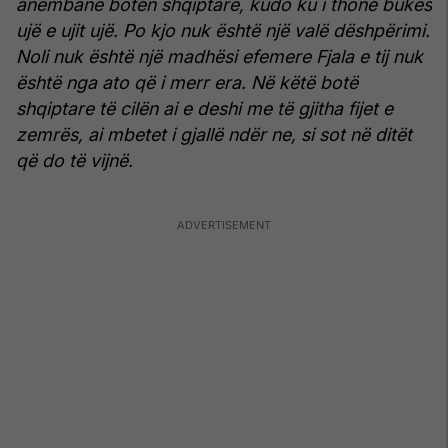
anembanë botën shqiptare, kudo ku i thonë bukës
ujë e ujit ujë. Po kjo nuk është një valë dëshpërimi.
Noli nuk është një madhësi efemere
Fjala e tij nuk
është nga ato që i merr era.
Në këtë botë
shqiptare të cilën ai e deshi me të gjitha fijet e
zemrës, ai mbetet i gjallë ndër ne, si sot në ditët
që do të vijnë.