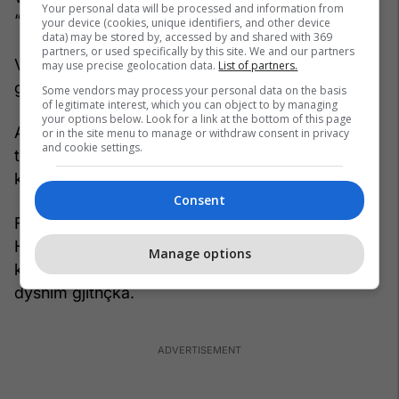
Your personal data will be processed and information from
“Grykoret në gjuhën shqipe”.
your device (cookies, unique identifiers, and other device
data) may be stored by, accessed by and shared with 369
partners, or used specifically by this site. We and our partners
Vepra e tij kryesore është “Gramatika gjuhësore
may use precise geolocation data.
List of partners.
gjuhëve kelte”.
Some vendors may process your personal data on the basis
of legitimate interest, which you can object to by managing
your options below. Look for a link at the bottom of this page
Ajo që të bën përshtypje të madhe është fakti se
or in the site menu to manage or withdraw consent in privacy
and cookie settings.
të 3 këta linguistë portretizohen në mënyrë të
koncentruar si tri prototipe ose tri pikëpamje.
Consent
Fan Noli thotë se në tre studiuesit e përmendur,
Hirt është entuziasti, Pedersen është
Manage options
konservatori, dhe Meillet është Thomai që vë në
dyshim gjithçka.