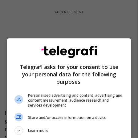
Telegrafi asks for your consent to use
your personal data for the following
purposes:
Personalised advertising and content, advertising and
content measurement, audience research and
services development
I treti është Holger Pedersen (1867-1953),
Store and/or access information on a device
gjuhëtar danez, indoevropianist, albanolog i
madh. Ai u mor me studimin e gjuhës shqipe si në
Learn more
veprat “Kontribut për historinë e gjuhës shqipe”,