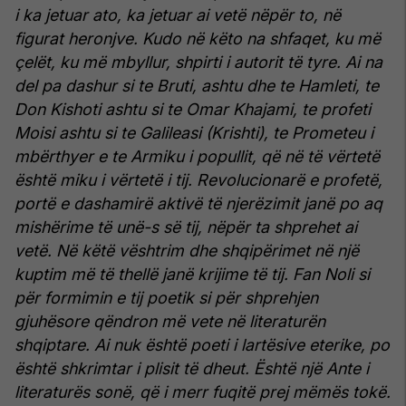
i ka jetuar ato, ka jetuar ai vetë nëpër to, në
figurat heronjve.
Kudo në këto na shfaqet, ku më
çelët, ku më mbyllur, shpirti i autorit të tyre.
Ai na
del pa dashur si te Bruti, ashtu dhe te Hamleti, te
Don Kishoti ashtu si te Omar Khajami, te profeti
Moisi ashtu si te Galileasi (Krishti), te Prometeu i
mbërthyer e te Armiku i popullit, që në të vërtetë
është miku i vërtetë i tij.
Revolucionarë e profetë,
portë e dashamirë aktivë të njerëzimit janë po aq
mishërime të unë-s së tij, nëpër ta shprehet ai
vetë.
Në këtë vështrim dhe shqipërimet në një
kuptim më të thellë janë krijime të tij.
Fan Noli si
për formimin e tij poetik si për shprehjen
gjuhësore qëndron më vete në literaturën
shqiptare. Ai nuk është poeti i lartësive eterike, po
është shkrimtar i plisit të dheut.
Është një Ante i
literaturës sonë, që i merr fuqitë prej mëmës tokë.