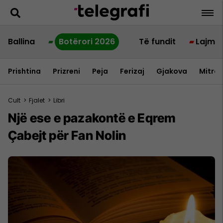
Ballina
Botërori 2026
Të fundit
Lajme
Prishtina
Prizreni
Peja
Ferizaj
Gjakova
Mitrov
Cult
>
Fjalet
>
Libri
Një ese e pazakontë e Eqrem
Çabejt për Fan Nolin