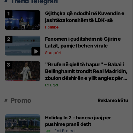
Trend Telegrafi
Gjithçka që ndodhi në Kuvendin e
jashtëzakonshëm të LDK-së
Politikë
Fenomen i çuditshëm në Gjirin e
Lalzit, pamjet bëhen virale
Shqipëri
"Rrufe në qiell të hapur" – Babai i
Bellinghamit trondit Real Madridin,
zbulon dëshirën e yllit anglez për
largim
La Liga
Promo
Reklamo këtu
Holiday In 2 – banesa juaj për
pushime pranë detit
Edil Project