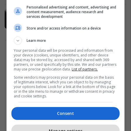
Personalised advertising and content, advertising and
content measurement, audience research and
Konica, në vitin 1909 me fustanellë
services development
në Boston: Kujtimet e Noli për
eruditin shqiptar
Store and/or access information on a device
Fakte
04/04/2024
Learn more
Your personal data will be processed and information from
1
your device (cookies, unique identifiers, and other device
data) may be stored by, accessed by and shared with 369
partners, or used specifically by this site. We and our partners
may use precise geolocation data.
List of partners.
Some vendors may process your personal data on the basis
of legitimate interest, which you can object to by managing
your options below. Look for a link at the bottom of this page
or in the site menu to manage or withdraw consent in privacy
and cookie settings.
Consent
Manage options