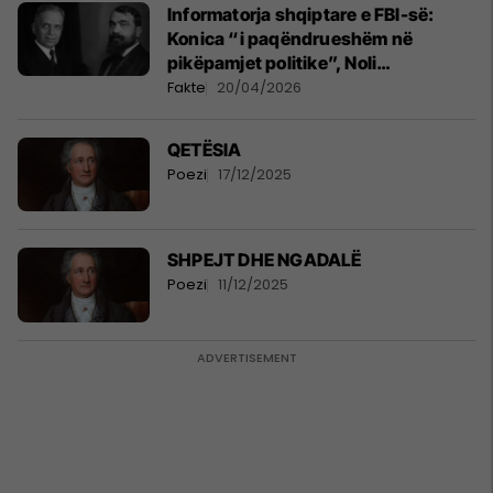
Informatorja shqiptare e FBI-së:
Konica “i paqëndrueshëm në
pikëpamjet politike”, Noli
“komunist”
Fakte
20/04/2026
QETËSIA
Poezi
17/12/2025
SHPEJT DHE NGADALË
Poezi
11/12/2025