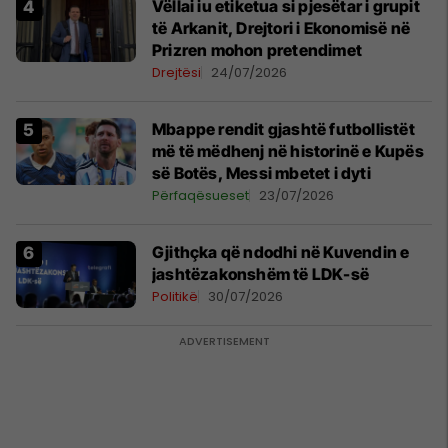
Vëllai iu etiketua si pjesëtar i grupit
të Arkanit, Drejtori i Ekonomisë në
Prizren mohon pretendimet
Drejtësi
24/07/2026
Mbappe rendit gjashtë futbollistët
më të mëdhenj në historinë e Kupës
së Botës, Messi mbetet i dyti
Përfaqësueset
23/07/2026
Gjithçka që ndodhi në Kuvendin e
jashtëzakonshëm të LDK-së
Politikë
30/07/2026