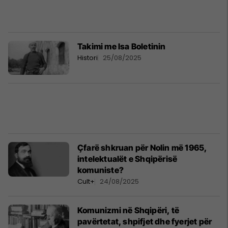
Takimi me Isa Boletinin
Histori
25/08/2025
Çfarë shkruan për Nolin më 1965,
intelektualët e Shqipërisë
komuniste?
Cult+
24/08/2025
Komunizmi në Shqipëri, të
pavërtetat, shpifjet dhe fyerjet për