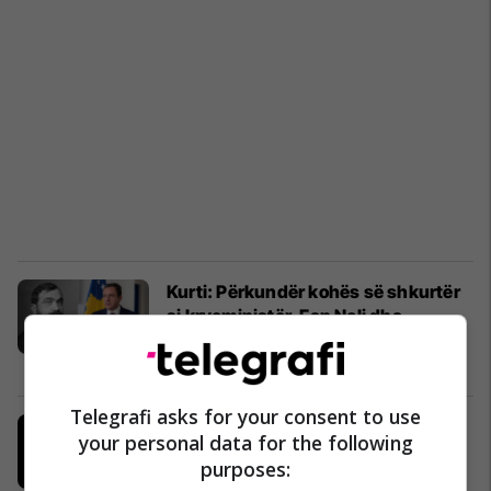
Kurti: Përkundër kohës së shkurtër
si kryeministër, Fan Noli dha
shembullin e një burrështeti
Kosovë
16/06/2024
Telegrafi asks for your consent to use
KËTU DERGJET DON KISHOTI
your personal data for the following
Poezi
14/06/2024
purposes: