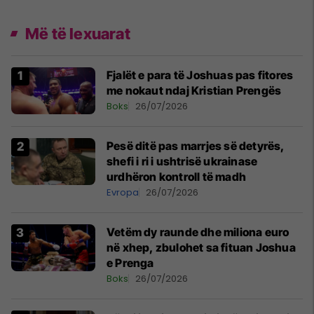
Më të lexuarat
Fjalët e para të Joshuas pas fitores
me nokaut ndaj Kristian Prengës
Boks
26/07/2026
Pesë ditë pas marrjes së detyrës,
shefi i ri i ushtrisë ukrainase
urdhëron kontroll të madh
Evropa
26/07/2026
Vetëm dy raunde dhe miliona euro
në xhep, zbulohet sa fituan Joshua
e Prenga
Boks
26/07/2026