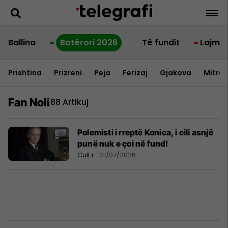
Ballina
Botërori 2026
Të fundit
Lajme
Prishtina
Prizreni
Peja
Ferizaj
Gjakova
Mitrov
Fan Noli
88 Artikuj
Polemisti i rreptë Konica, i cili asnjë
punë nuk e çoi në fund!
Cult+
21/07/2026