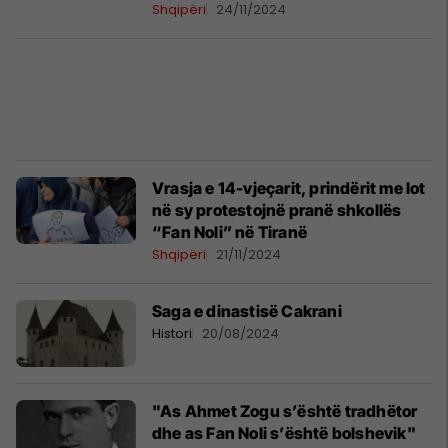
Shqipëri
24/11/2024
Vrasja e 14-vjeçarit, prindërit me lot
në sy protestojnë pranë shkollës
“Fan Noli” në Tiranë
Shqipëri
21/11/2024
Saga e dinastisë Cakrani
Histori
20/08/2024
"As Ahmet Zogu s’është tradhëtor
dhe as Fan Noli s’është bolshevik"