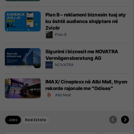
Plan B – reklamoni biznesin tuaj aty
ku është audienca shqiptare në
Zvicër
Plan B
Sigurimi i biznesit me NOVATRA
Vermögensberatung AG
NOVATRA
IMAX/ Cineplexx në Albi Mall, thyen
rekorde rajonale me "Odisea"
Albi Mall
Jobs
Real Estate