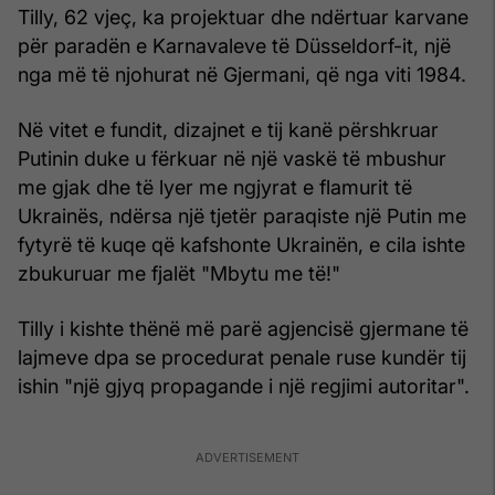
Tilly, 62 vjeç, ka projektuar dhe ndërtuar karvane
për paradën e Karnavaleve të Düsseldorf-it, një
nga më të njohurat në Gjermani, që nga viti 1984.
Në vitet e fundit, dizajnet e tij kanë përshkruar
Putinin duke u fërkuar në një vaskë të mbushur
me gjak dhe të lyer me ngjyrat e flamurit të
Ukrainës, ndërsa një tjetër paraqiste një Putin me
fytyrë të kuqe që kafshonte Ukrainën, e cila ishte
zbukuruar me fjalët "Mbytu me të!"
Tilly i kishte thënë më parë agjencisë gjermane të
lajmeve dpa se procedurat penale ruse kundër tij
ishin "një gjyq propagande i një regjimi autoritar".