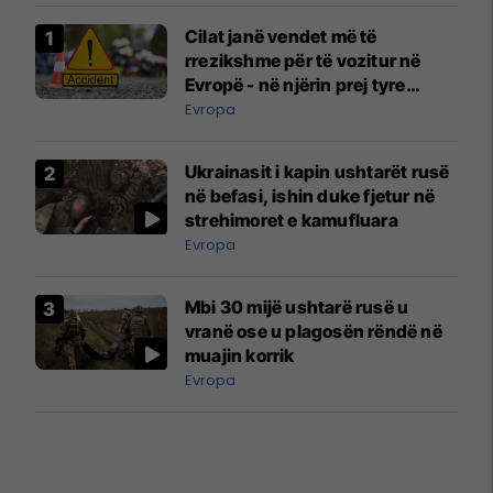
Cilat janë vendet më të
rrezikshme për të vozitur në
Evropë - në njërin prej tyre
udhëtojnë edhe shumë
Evropa
mërgimtarë
Ukrainasit i kapin ushtarët rusë
në befasi, ishin duke fjetur në
strehimoret e kamufluara
Evropa
Mbi 30 mijë ushtarë rusë u
vranë ose u plagosën rëndë në
muajin korrik
Evropa