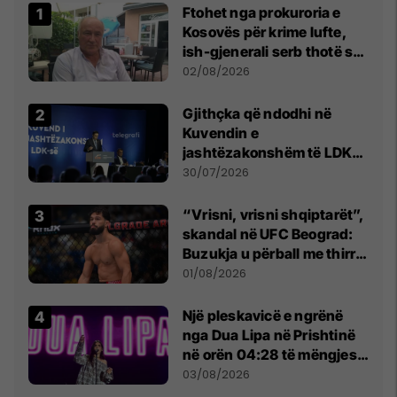
Ftohet nga prokuroria e
Kosovës për krime lufte,
ish-gjenerali serb thotë se
dikush e tradhtoi në
02/08/2026
Beograd
Gjithçka që ndodhi në
Kuvendin e
jashtëzakonshëm të LDK-
së
30/07/2026
“Vrisni, vrisni shqiptarët”,
skandal në UFC Beograd:
Buzukja u përball me thirrje
anti-shqiptare nga
01/08/2026
tribunat
Një pleskavicë e ngrënë
nga Dua Lipa në Prishtinë
në orën 04:28 të mëngjesit
- dhe bota digjitale serbe
03/08/2026
shpall gjendjen e luftës