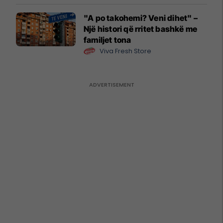
"A po takohemi? Veni dihet" –
Një histori që rritet bashkë me
familjet tona
Viva Fresh Store