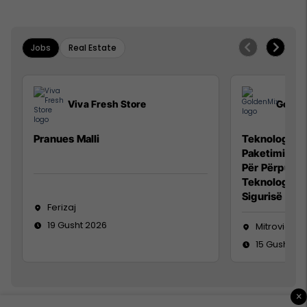
Jobs
Real Estate
Viva Fresh Store
Golde
Pranues Malli
Teknolog/e p
Paketimin e 
Për Përpunim
Teknolog/e 
Sigurisë së 
Ferizaj
19 Gusht 2026
Mitrovicë
15 Gusht 20
×