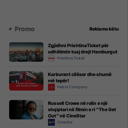
Promo
Reklamo këtu
Zgjidhni PrishtinaTicket për
udhëtimin tuaj drejt Hamburgut
Prishtina Ticket
Karburant cilësor dhe shumë
më tepër!
Petrol Company
Russell Crowe në rolin e një
shqiptari në filmin e ri “The Get
Out” në CineStar
Cinestar