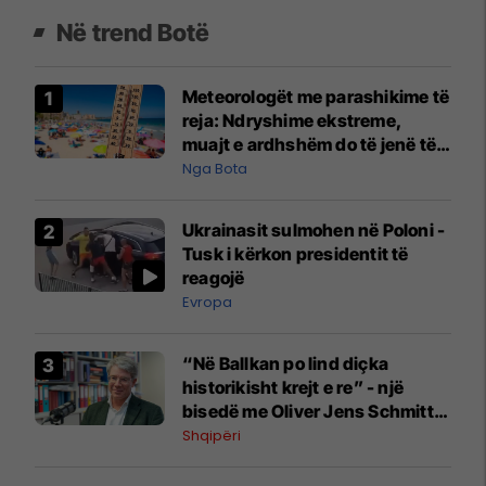
Në trend Botë
Meteorologët me parashikime të
reja: Ndryshime ekstreme,
muajt e ardhshëm do të jenë të
pazakontë
Nga Bota
Ukrainasit sulmohen në Poloni -
Tusk i kërkon presidentit të
reagojë
Evropa
“Në Ballkan po lind diçka
historikisht krejt e re” - një
bisedë me Oliver Jens Schmitt
mbi protestat në Shqipëri dhe të
Shqipëri
kaluarën e rajonit