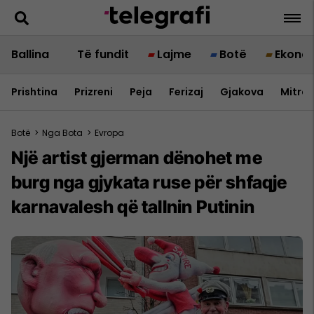
Ballina
Të fundit
Lajme
Botë
Ekono
Prishtina
Prizreni
Peja
Ferizaj
Gjakova
Mitrov
Botë
>
Nga Bota
>
Evropa
Një artist gjerman dënohet me
burg nga gjykata ruse për shfaqje
karnavalesh që tallnin Putinin