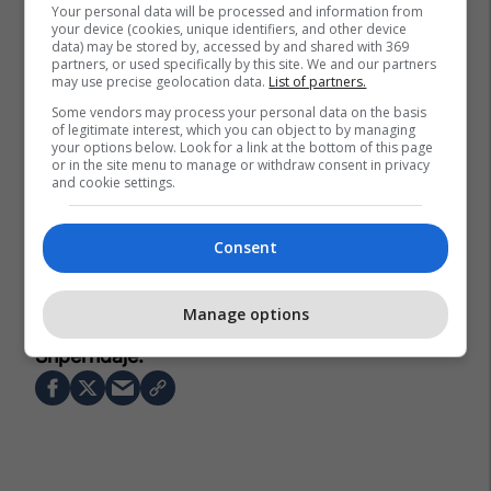
Your personal data will be processed and information from
your device (cookies, unique identifiers, and other device
data) may be stored by, accessed by and shared with 369
partners, or used specifically by this site. We and our partners
may use precise geolocation data.
List of partners.
Some vendors may process your personal data on the basis
of legitimate interest, which you can object to by managing
your options below. Look for a link at the bottom of this page
or in the site menu to manage or withdraw consent in privacy
and cookie settings.
Consent
Gjermania
Vladimir Putin
Rusia
Artisti
Manage options
Karnavali