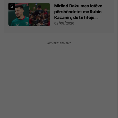
Mirlind Daku mes lotëve
përshëndetet me Rubin
Kazanin, do të fitojë
miliona te Spartak Moska
02/08/2026