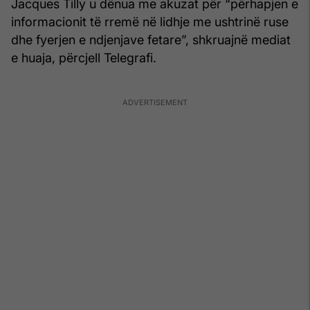
Jacques Tilly u dënua me akuzat për “përhapjen e
informacionit të rremë në lidhje me ushtrinë ruse
dhe fyerjen e ndjenjave fetare”, shkruajnë mediat
e huaja, përcjell Telegrafi.