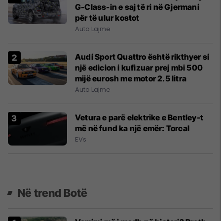
G-Class-in e saj të ri në Gjermani
për të ulur kostot
Auto Lajme
Audi Sport Quattro është rikthyer si
një edicion i kufizuar prej mbi 500
mijë eurosh me motor 2.5 litra
Auto Lajme
Vetura e parë elektrike e Bentley-t
më në fund ka një emër: Torcal
EVs
Në trend Botë