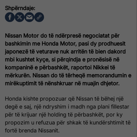
Nissan Motor do të ndërpresë negociatat për
bashkimin me Honda Motor, pasi dy prodhuesit
japonezë të veturave nuk arritën të bien dakord
mbi kushtet kyçe, si përqindja e pronësisë në
kompaninë e përbashkët, raportoi Nikkei të
mërkurën. Nissan do të tërheqë memorandumin e
mirëkuptimit të nënshkruar në muajin dhjetor.
Honda kishte propozuar që Nissan të bëhej një
degë e saj, një ndryshim i madh nga plani fillestar
për të krijuar një holding të përbashkët, por ky
propozim u refuzua për shkak të kundërshtimit të
fortë brenda Nissanit.