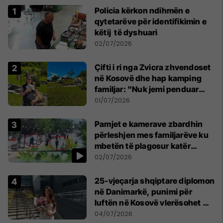
Policia kërkon ndihmën e
qytetarëve për identifikimin e
këtij të dyshuari
02/07/2026
Çifti i ri nga Zvicra zhvendoset
në Kosovë dhe hap kamping
familjar: "Nuk jemi penduar
asnjë ditë"
01/07/2026
Pamjet e kamerave zbardhin
përleshjen mes familjarëve ku
mbetën të plagosur katër
persona
02/07/2026
25-vjeçarja shqiptare diplomon
në Danimarkë, punimi për
luftën në Kosovë vlerësohet me
notën më të lartë
04/07/2026