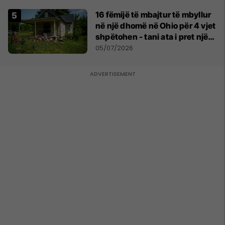
16 fëmijë të mbajtur të mbyllur
në një dhomë në Ohio për 4 vjet
shpëtohen - tani ata i pret një
sfidë e madhe
05/07/2026