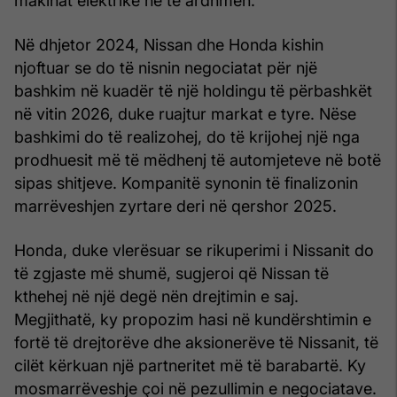
makinat elektrike në të ardhmen.
Në dhjetor 2024, Nissan dhe Honda kishin
njoftuar se do të nisnin negociatat për një
bashkim në kuadër të një holdingu të përbashkët
në vitin 2026, duke ruajtur markat e tyre. Nëse
bashkimi do të realizohej, do të krijohej një nga
prodhuesit më të mëdhenj të automjeteve në botë
sipas shitjeve. Kompanitë synonin të finalizonin
marrëveshjen zyrtare deri në qershor 2025.
Honda, duke vlerësuar se rikuperimi i Nissanit do
të zgjaste më shumë, sugjeroi që Nissan të
kthehej në një degë nën drejtimin e saj.
Megjithatë, ky propozim hasi në kundërshtimin e
fortë të drejtorëve dhe aksionerëve të Nissanit, të
cilët kërkuan një partneritet më të barabartë. Ky
mosmarrëveshje çoi në pezullimin e negociatave.