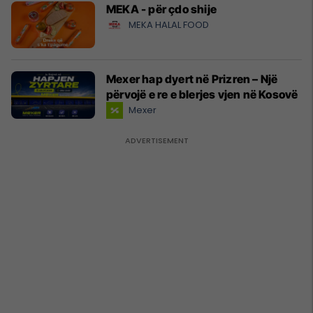
MEKA - për çdo shije
MEKA HALAL FOOD
Mexer hap dyert në Prizren – Një
përvojë e re e blerjes vjen në Kosovë
Mexer