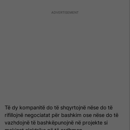
Të dy kompanitë do të shqyrtojnë nëse do të
rifillojnë negociatat për bashkim ose nëse do të
vazhdojnë të bashkëpunojnë në projekte si