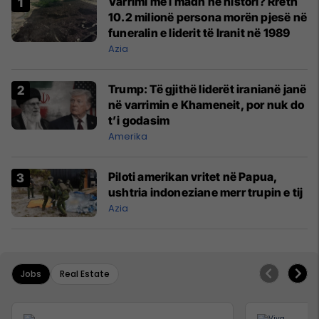
Varrimi më i madh në histori? Rreth
10.2 milionë persona morën pjesë në
funeralin e liderit të Iranit në 1989
Azia
Trump: Të gjithë liderët iranianë janë
në varrimin e Khameneit, por nuk do
t’i godasim
Amerika
Piloti amerikan vritet në Papua,
ushtria indoneziane merr trupin e tij
Azia
Jobs
Real Estate