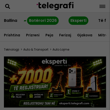
Ballina
Botërori 2026
Eksperti
Të fu
Prishtina
Prizreni
Peja
Ferizaj
Gjakova
Mitrov
Teknologji
>
Auto & Transport
>
Auto Lajme