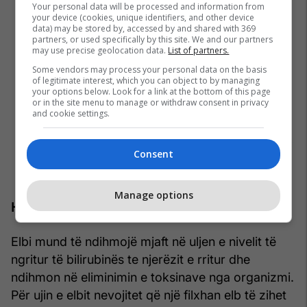
Your personal data will be processed and information from
your device (cookies, unique identifiers, and other device
data) may be stored by, accessed by and shared with 369
partners, or used specifically by this site. We and our partners
may use precise geolocation data.
List of partners.
Some vendors may process your personal data on the basis
of legitimate interest, which you can object to by managing
your options below. Look for a link at the bottom of this page
or in the site menu to manage or withdraw consent in privacy
and cookie settings.
Consent
Manage options
Hani elb
Elbi mund të ndihmojë mjaft në uljen e nivelit të
ngritur të bilirubinës te njerëzit e rritur dhe
ndihmon në eliminimin e toksinave nga organizmi.
Për ujin e elbit nevojitet që një filxhan elb të zihet