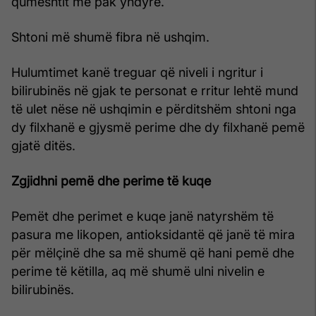
qumështit me pak yndyrë.
Shtoni më shumë fibra në ushqim.
Hulumtimet kanë treguar që niveli i ngritur i
bilirubinës në gjak te personat e rritur lehtë mund
të ulet nëse në ushqimin e përditshëm shtoni nga
dy filxhanë e gjysmë perime dhe dy filxhanë pemë
gjatë ditës.
Zgjidhni pemë dhe perime të kuqe
Pemët dhe perimet e kuqe janë natyrshëm të
pasura me likopen, antioksidantë që janë të mira
për mëlçinë dhe sa më shumë që hani pemë dhe
perime të këtilla, aq më shumë ulni nivelin e
bilirubinës.