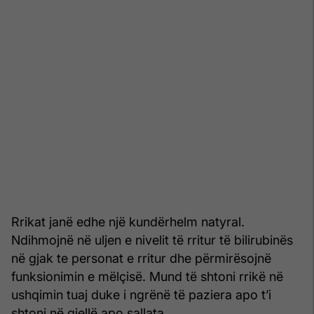
Rrikat janë edhe një kundërhelm natyral.
Ndihmojnë në uljen e nivelit të rritur të bilirubinës
në gjak te personat e rritur dhe përmirësojnë
funksionimin e mëlçisë. Mund të shtoni rrikë në
ushqimin tuaj duke i ngrënë të paziera apo t’i
shtoni në gjellë apo sallata.