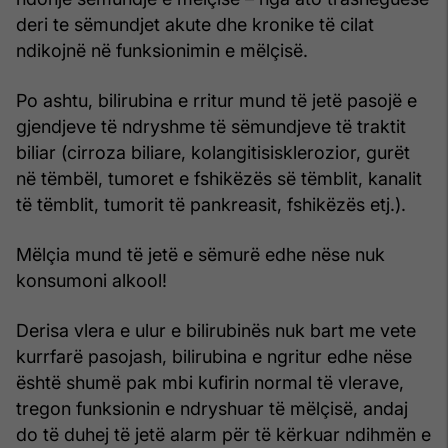
deri te sëmundjet akute dhe kronike të cilat
ndikojnë në funksionimin e mëlçisë.
Po ashtu, bilirubina e rritur mund të jetë pasojë e
gjendjeve të ndryshme të sëmundjeve të traktit
biliar (cirroza biliare, kolangitisisklerozior, gurët
në tëmbël, tumoret e fshikëzës së tëmblit, kanalit
të tëmblit, tumorit të pankreasit, fshikëzës etj.).
Mëlçia mund të jetë e sëmurë edhe nëse nuk
konsumoni alkool!
Derisa vlera e ulur e bilirubinës nuk bart me vete
kurrfarë pasojash, bilirubina e ngritur edhe nëse
është shumë pak mbi kufirin normal të vlerave,
tregon funksionin e ndryshuar të mëlçisë, andaj
do të duhej të jetë alarm për të kërkuar ndihmën e