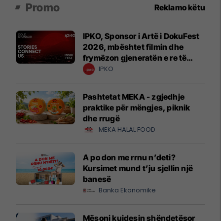
Promo
Reklamo këtu
IPKO, Sponsor i Artë i DokuFest
2026, mbështet filmin dhe
frymëzon gjeneratën e re të
krijuesve
IPKO
Pashtetat MEKA - zgjedhje
praktike për mëngjes, piknik
dhe rrugë
MEKA HALAL FOOD
A po don me rrnu n’deti?
Kursimet mund t’ju sjellin një
banesë
Banka Ekonomike
Mësoni kujdesin shëndetësor