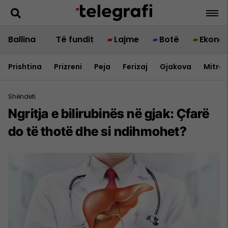
Ballina
Të fundit
Lajme
Botë
Ekono
Prishtina
Prizreni
Peja
Ferizaj
Gjakova
Mitrov
Shëndeti
Ngritja e bilirubinës në gjak: Çfarë
do të thotë dhe si ndihmohet?