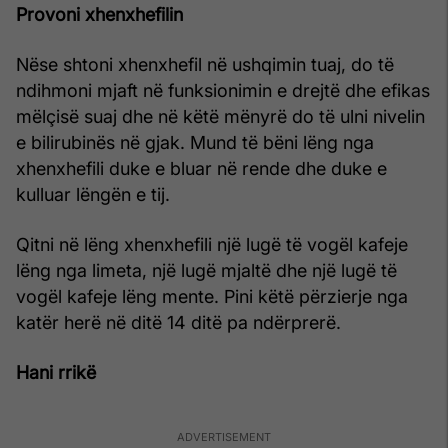
Provoni xhenxhefilin
Nëse shtoni xhenxhefil në ushqimin tuaj, do të
ndihmoni mjaft në funksionimin e drejtë dhe efikas
mëlçisë suaj dhe në këtë mënyrë do të ulni nivelin
e bilirubinës në gjak. Mund të bëni lëng nga
xhenxhefili duke e bluar në rende dhe duke e
kulluar lëngën e tij.
Qitni në lëng xhenxhefili një lugë të vogël kafeje
lëng nga limeta, një lugë mjaltë dhe një lugë të
vogël kafeje lëng mente. Pini këtë përzierje nga
katër herë në ditë 14 ditë pa ndërprerë.
Hani rrikë