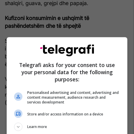
shalqiri, guava, grejpi dhe papaja.
Kufizoni konsumimin e ushqimit të
pashëndetshëm dhe të shpejtë
Shmangni ushqimin siç janë për shembull ushqimi
i shpejtë, ushqimi i fërguar shumë, simitet,
biskotat, lëngjet e gazuara dhe ato me sheqerë;
ëmbëlsirat.
Telegrafi asks for your consent to use
your personal data for the following
purposes:
Veç kësaj, përpiquni të kufizoni edhe marrjen e
kripës dhe të kufizoni konsumimin e alkoolit në
Personalised advertising and content, advertising and
një pije në ditë (për femrat), përkatësisht dy pije
content measurement, audience research and
(për meshkujt).
services development
Store and/or access information on a device
Learn more