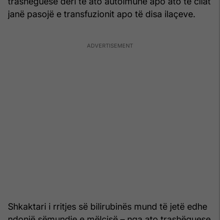
trashëguese deri te ato autoimune apo ato të cilat
janë pasojë e transfuzionit apo të disa ilaçeve.
Shkaktari i rritjes së bilirubinës mund të jetë edhe
ndonjë sëmundje e mëlçisë – nga ato trashëguese