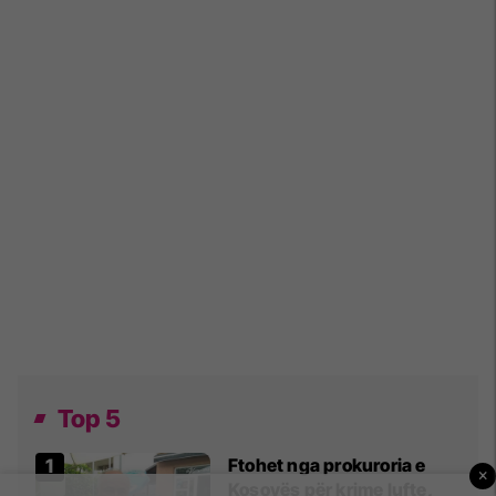
Top 5
Ftohet nga prokuroria e
×
Kosovës për krime lufte,