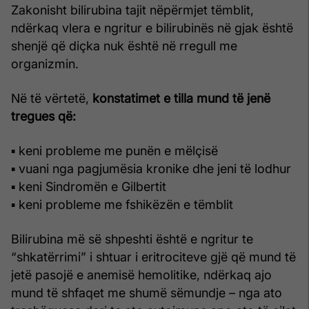
Zakonisht bilirubina tajit nëpërmjet tëmblit,
ndërkaq vlera e ngritur e bilirubinës në gjak është
shenjë që diçka nuk është në rregull me
organizmin.
Në të vërtetë,
konstatimet e tilla mund të jenë
tregues që:
▪ keni probleme me punën e mëlçisë
▪ vuani nga pagjumësia kronike dhe jeni të lodhur
▪ keni Sindromën e Gilbertit
▪ keni probleme me fshikëzën e tëmblit
Bilirubina më së shpeshti është e ngritur te
“shkatërrimi” i shtuar i eritrociteve gjë që mund të
jetë pasojë e anemisë hemolitike, ndërkaq ajo
mund të shfaqet me shumë sëmundje – nga ato