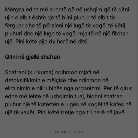
Mënyra edhe më e lehtë që në ushqim që të qitni
ujin e elbit është që të blini pluhur të elbit të
fërguar dhe të përzieni një lugë të vogël të këtij
pluhuri dhe një luge të vogël mjaltë në një filxhan
ujë. Pini këtë pije dy herë në ditë.
Qitni në gjellë shafran
Shafrani (kurkuma) ndihmon mjaft në
detoksifikimin e mëlçisë dhe ndihmon në
eliminimin e bilirubinës nga organizmi. Për të qitur
edhe më lehtë në ushqimin tuaj, hidhni shafran
pluhur një të katërtën e lugës së vogël të kafes në
ujë të vakët. Pini këtë tretje nga tri herë në javë.