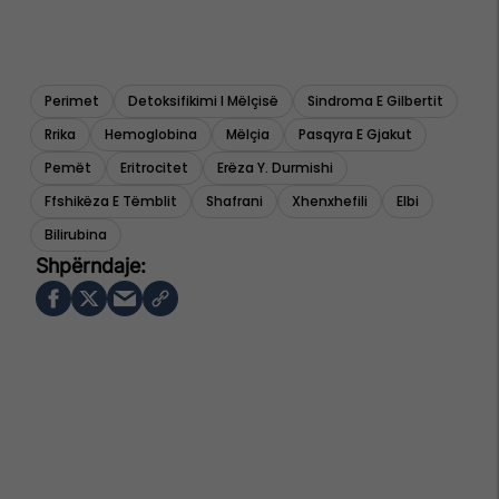
Perimet
Detoksifikimi I Mëlçisë
Sindroma E Gilbertit
Rrika
Hemoglobina
Mëlçia
Pasqyra E Gjakut
Pemët
Eritrocitet
Erëza Y. Durmishi
Ffshikëza E Tëmblit
Shafrani
Xhenxhefili
Elbi
Bilirubina