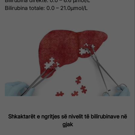
Bilirubina direkte: 0.0 – 6.6 µmol/L
Bilirubina totale: 0.0 – 21.0µmol/L
Shkaktarët e ngritjes së nivelit të bilirubinave në
gjak