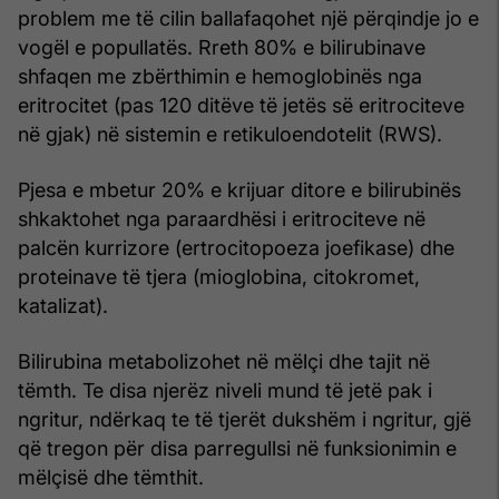
problem me të cilin ballafaqohet një përqindje jo e
vogël e popullatës. Rreth 80% e bilirubinave
shfaqen me zbërthimin e hemoglobinës nga
eritrocitet (pas 120 ditëve të jetës së eritrociteve
në gjak) në sistemin e retikuloendotelit (RWS).
Pjesa e mbetur 20% e krijuar ditore e bilirubinës
shkaktohet nga paraardhësi i eritrociteve në
palcën kurrizore (ertrocitopoeza joefikase) dhe
proteinave të tjera (mioglobina, citokromet,
katalizat).
Bilirubina metabolizohet në mëlçi dhe tajit në
tëmth. Te disa njerëz niveli mund të jetë pak i
ngritur, ndërkaq te të tjerët dukshëm i ngritur, gjë
që tregon për disa parregullsi në funksionimin e
mëlçisë dhe tëmthit.