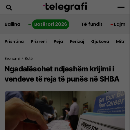
Ballina
Botërori 2026
Të fundit
Lajme
Prishtina
Prizreni
Peja
Ferizaj
Gjakova
Mitrov
Ekonomi
>
Botë
Ngadalësohet ndjeshëm krijimi i
vendeve të reja të punës në SHBA