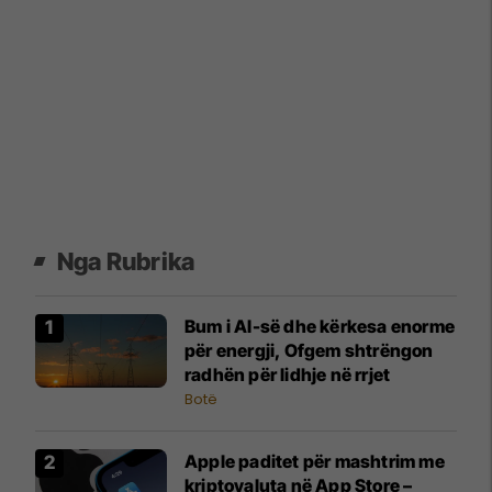
Nga Rubrika
Bum i AI-së dhe kërkesa enorme
për energji, Ofgem shtrëngon
radhën për lidhje në rrjet
Botë
Apple paditet për mashtrim me
kriptovaluta në App Store –