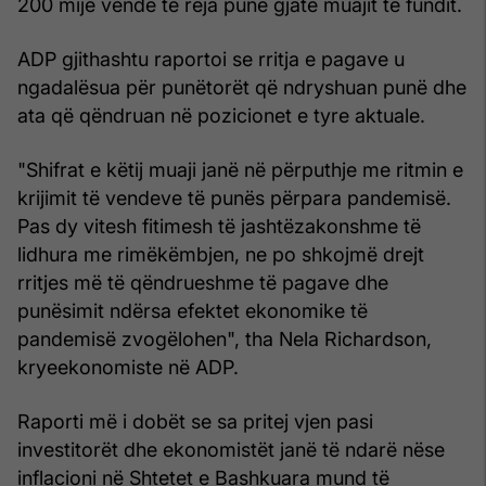
200 mijë vende të reja punë gjatë muajit të fundit.
ADP gjithashtu raportoi se rritja e pagave u
ngadalësua për punëtorët që ndryshuan punë dhe
ata që qëndruan në pozicionet e tyre aktuale.
"Shifrat e këtij muaji janë në përputhje me ritmin e
krijimit të vendeve të punës përpara pandemisë.
Pas dy vitesh fitimesh të jashtëzakonshme të
lidhura me rimëkëmbjen, ne po shkojmë drejt
rritjes më të qëndrueshme të pagave dhe
punësimit ndërsa efektet ekonomike të
pandemisë zvogëlohen", tha Nela Richardson,
kryeekonomiste në ADP.
Raporti më i dobët se sa pritej vjen pasi
investitorët dhe ekonomistët janë të ndarë nëse
inflacioni në Shtetet e Bashkuara mund të