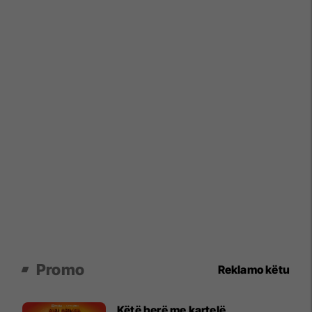
Promo
Reklamo këtu
Këtë herë me kartelë