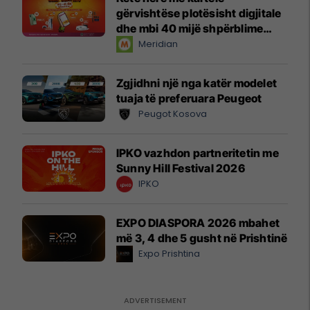
gërvishtëse plotësisht digjitale
dhe mbi 40 mijë shpërblime
instant!
Meridian
Zgjidhni një nga katër modelet
tuaja të preferuara Peugeot
Peugot Kosova
IPKO vazhdon partneritetin me
Sunny Hill Festival 2026
IPKO
EXPO DIASPORA 2026 mbahet
më 3, 4 dhe 5 gusht në Prishtinë
Expo Prishtina