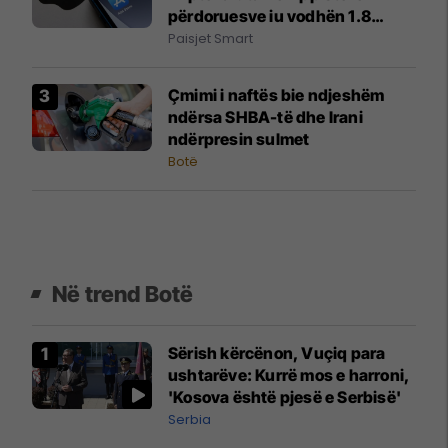
përdoruesve iu vodhën 1.8
milion dollarë
Paisjet Smart
Çmimi i naftës bie ndjeshëm
ndërsa SHBA-të dhe Irani
ndërpresin sulmet
Botë
Në trend Botë
Sërish kërcënon, Vuçiq para
ushtarëve: Kurrë mos e harroni,
'Kosova është pjesë e Serbisë'
Serbia