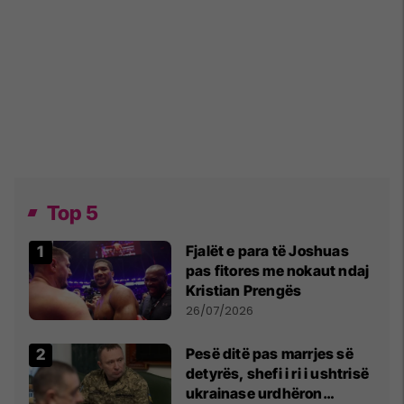
Top 5
Fjalët e para të Joshuas
pas fitores me nokaut ndaj
Kristian Prengës
26/07/2026
Pesë ditë pas marrjes së
detyrës, shefi i ri i ushtrisë
ukrainase urdhëron