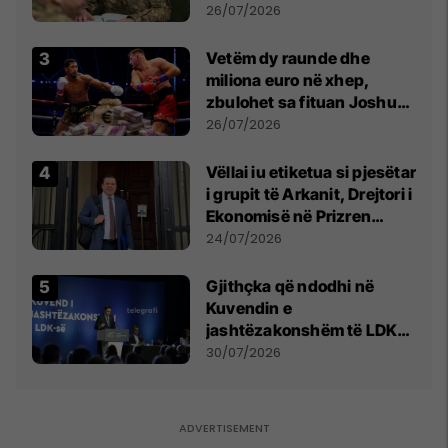
kontroll të madh
26/07/2026
Vetëm dy raunde dhe
miliona euro në xhep,
zbulohet sa fituan Joshua
e Prenga
26/07/2026
Vëllai iu etiketua si pjesëtar
i grupit të Arkanit, Drejtori i
Ekonomisë në Prizren
mohon pretendimet
24/07/2026
Gjithçka që ndodhi në
Kuvendin e
jashtëzakonshëm të LDK-
së
30/07/2026