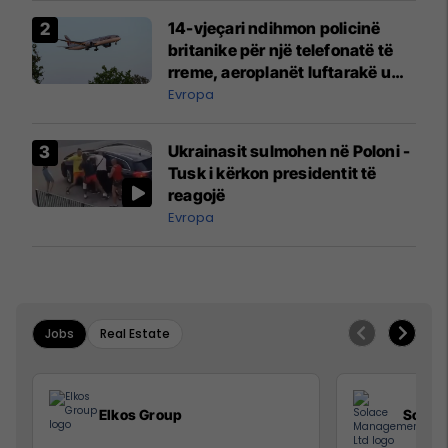
14-vjeçari ndihmon policinë
britanike për një telefonatë të
rreme, aeroplanët luftarakë u
ngritën në ajër për të
Evropa
interceptuar fluturaken e Qatar
Airways që po shkonte drejt
Ukrainasit sulmohen në Poloni -
Mançesterit
Tusk i kërkon presidentit të
reagojë
Evropa
Jobs
Real Estate
Elkos Group
Solac