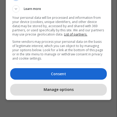
Learn more
Your personal data will be processed and information from
your device (cookies, unique identifiers, and other device
data) may be stored by, accessed by and shared with 369
partners, or used specifically by this site. We and our partners
may use precise geolocation data.
List of partners.
Rezerva Federale
Punësimi
Papunësia
Shba
Some vendors may process your personal data on the basis
of legitimate interest, which you can object to by managing
your options below. Look for a link at the bottom of this page
or in the site menu to manage or withdraw consent in privacy
and cookie settings.
Consent
Manage options