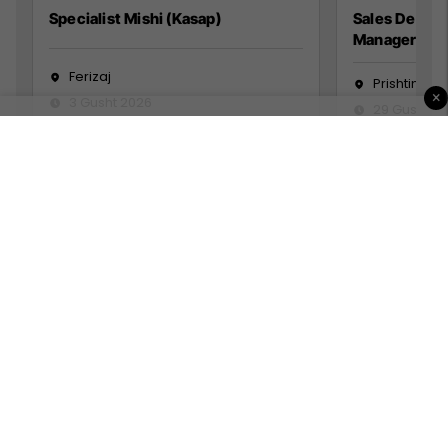
Specialist Mishi (Kasap)
Sales Devel
Manager
Ferizaj
Prishtinë
×
3 Gusht 2026
29 Gusht 2