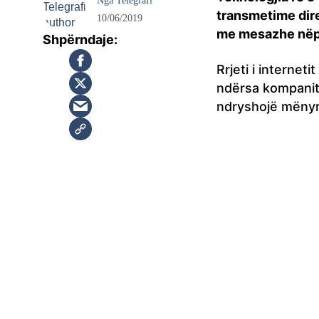
Nga
Telegrafi
transmetime dire
10/06/2019
me mesazhe nëpë
Rrjeti i internet
ndërsa kompanitë
ndryshojë mënyrë