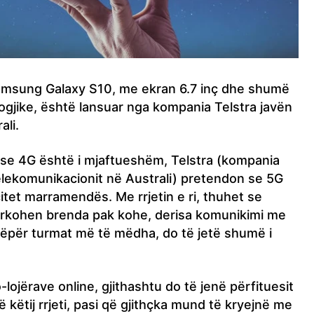
amsung Galaxy S10, me ekran 6.7 inç dhe shumë
ogjike, është lansuar nga kompania Telstra javën
ali.
e 4G është i mjaftueshëm, Telstra (kompania
lekomunikacionit në Australi) pretendon se 5G
itet marramendës. Me rrjetin e ri, thuhet se
karkohen brenda pak kohe, derisa komunikimi me
për turmat më të mëdha, do të jetë shumë i
-lojërave online, gjithashtu do të jenë përfituesit
 këtij rrjeti, pasi që gjithçka mund të kryejnë me