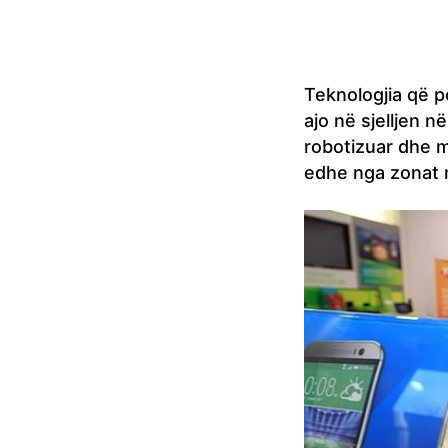
Teknologjia që 
ajo në sjelljen n
robotizuar dhe m
edhe nga zonat m