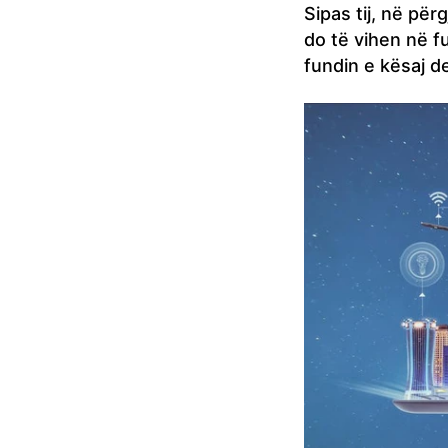
Sipas tij, në për
do të vihen në fu
fundin e kësaj d