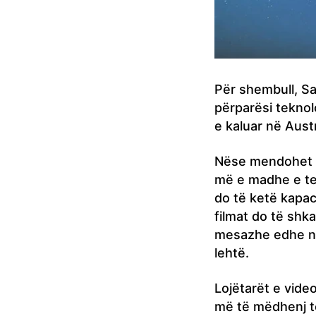
Për shembull, S
përparësi teknol
e kaluar në Austr
Nëse mendohet s
më e madhe e te
do të ketë kapac
filmat do të sh
mesazhe edhe në
lehtë.
Lojëtarët e video
më të mëdhenj të