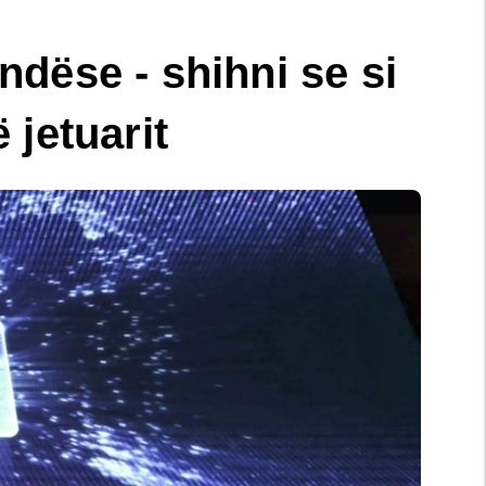
dëse - shihni se si
 jetuarit