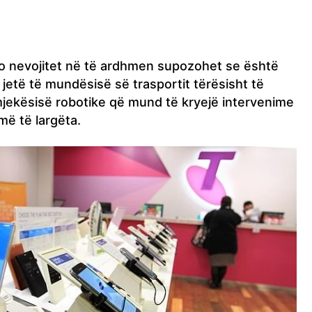
po nevojitet në të ardhmen supozohet se është
ë jetë të mundësisë së trasportit tërësisht të
jekësisë robotike që mund të kryejë intervenime
ë të largëta.