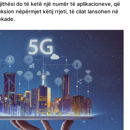
gjithësi do të ketë një numër të aplikacioneve, që
ksion nëpërmjet këtij rrjeti, të cilat lansohen në
ekade.