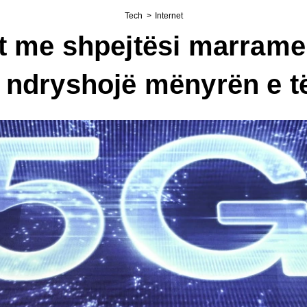
Tech
>
Internet
et me shpejtësi marramen
 ndryshojë mënyrën e të