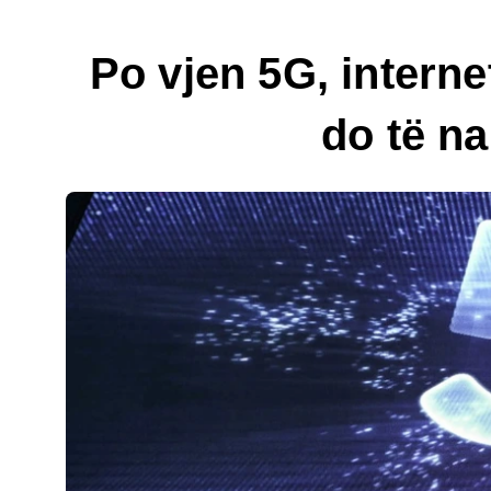
Po vjen 5G, intern
do të na