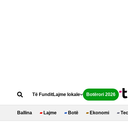
Të Fundit
Lajme lokale
Botërori 2026
Ballina
Lajme
Botë
Ekonomi
Te