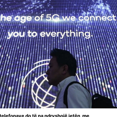
 telefonave do të na ndryshojë jetën, me