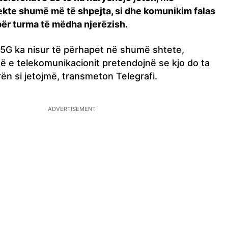
kte shumë më të shpejta, si dhe komunikim falas
r turma të mëdha njerëzish.
it 5G ka nisur të përhapet në shumë shtete,
 e telekomunikacionit pretendojnë se kjo do ta
n si jetojmë, transmeton Telegrafi.