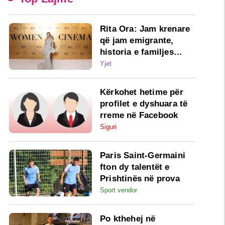
Rita Ora: Jam krenare
që jam emigrante,
historia e familjes
sime më ka bërë më të
Yjet
fortë
Kërkohet hetime për
profilet e dyshuara të
rreme në Facebook
Siguri
Paris Saint-Germaini
fton dy talentët e
Prishtinës në prova
Sport vendor
Po kthehej në