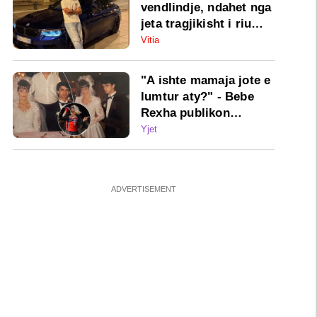
vendlindje, ndahet nga
jeta tragjikisht i riu
nga Vitia
Vitia
"A ishte mamaja jote e
lumtur aty?" - Bebe
Rexha publikon
fotografi të rralla nga
Yjet
dasma shqiptare e
prindërve të saj por
vëmendjen e marrin
komentet e fansave