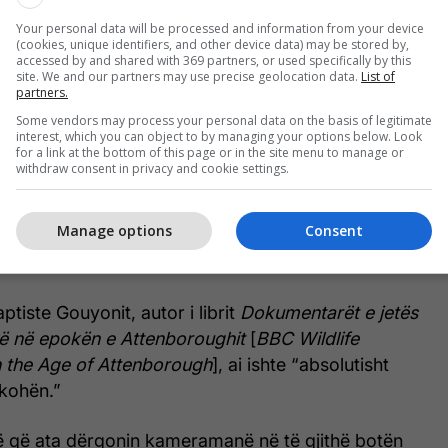
Your personal data will be processed and information from your device
(cookies, unique identifiers, and other device data) may be stored by,
accessed by and shared with 369 partners, or used specifically by this
site. We and our partners may use precise geolocation data.
List of
partners.
te përpjekja ambicioze dhe globale e Attenboroughit
Some vendors may process your personal data on the basis of legitimate
storinë e jetës në një mënyrë që nuk ishte provuar
interest, which you can object to by managing your options below. Look
for a link at the bottom of this page or in the site menu to manage or
ga qelizat e para primitive deri te bimët dhe
withdraw consent in privacy and cookie settings.
 sot rreth nesh.”
Manage options
Consent
hin natyralistin më të shquar televiziv, si edhe si
 të kulturës britanike.
tiste Gouyonit, autor i librit
Dokumentarët e jetës
ë në epokën e Attenboroughit
[
BBC Wildlife
 the Age of Attenborough
], ai ishte “absolutisht
 kohën.”
rë që ata dërgonin kameramanë në të gjithë botën