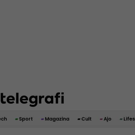
ech
Sport
Magazina
Cult
Ajo
Life