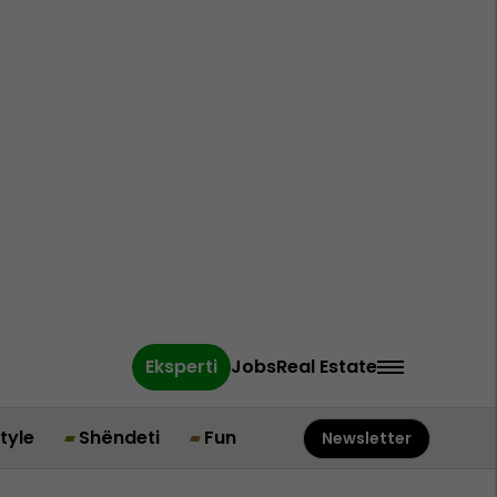
Eksperti
Jobs
Real Estate
style
Shëndeti
Fun
Newsletter