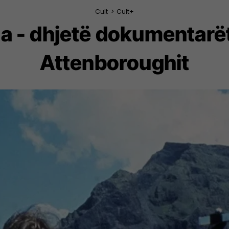
Cult
>
Cult+
ma - dhjetë dokumentarët
Attenboroughit