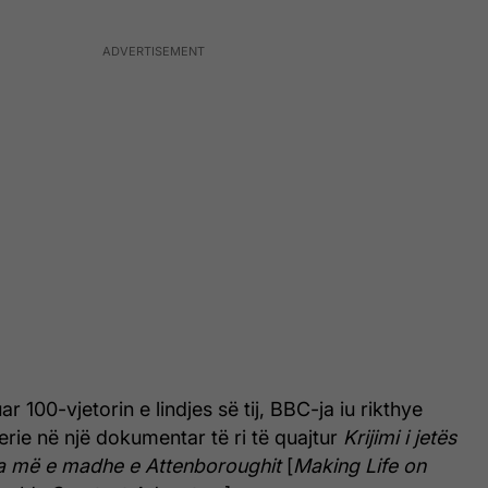
r 100-vjetorin e lindjes së tij, BBC-ja iu rikthye
serie në një dokumentar të ri të quajtur
Krijimi i jetës
ra më e madhe e Attenboroughit
[
Making Life on