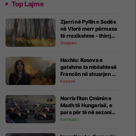
Top Lajme
Zjarri në Pyllin e Sodës
në Vlorë merr përmasa
të rrezikshme - thirrje
qytetarëve të
Shqipëri
shmangin zonën
Haxhiu: Kosova e
gatshme ta mbështesë
Francën në shuarjen e
zjarreve
Kosovë
Norris fiton Çmimin e
Madh të Hungarisë, e
para për të në sezonin
e ri
Formula 1