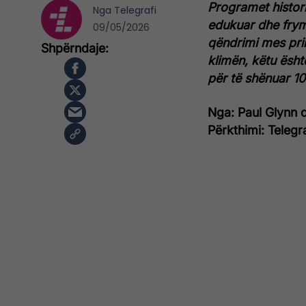
Programet histori
Nga
Telegrafi
edukuar dhe fry
09/05/2026
qëndrimi mes pri
klimën, këtu ësht
për të shënuar 100
Nga: Paul Glynn 
Përkthimi: Telegr