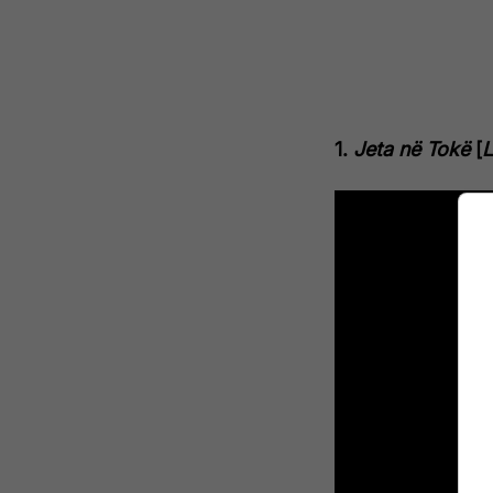
1.
Jeta në Tokë
[
L