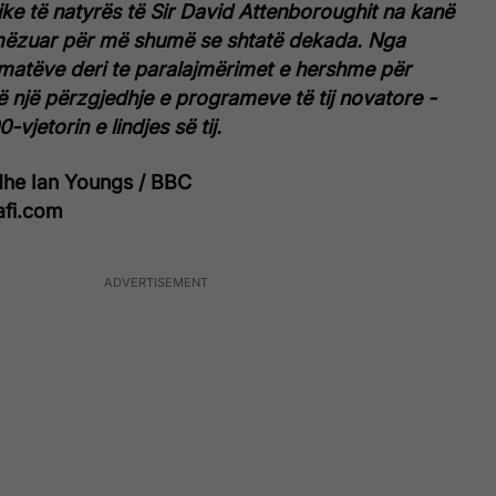
ke të natyrës të Sir David Attenboroughit na kanë
mëzuar për më shumë se shtatë dekada. Nga
matëve deri te paralajmërimet e hershme për
ë një përzgjedhje e programeve të tij novatore -
-vjetorin e lindjes së tij.
dhe Ian Youngs / BBC
afi.com