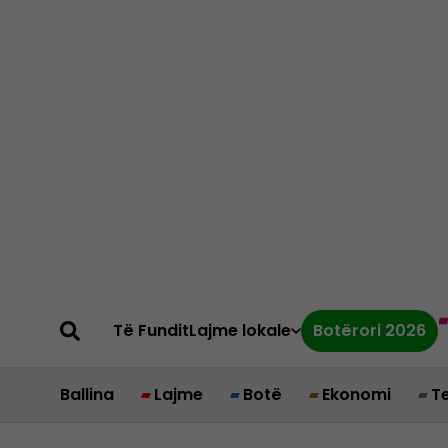
Të Fundit
Lajme lokale
Botërori 2026
Ballina
Lajme
Botë
Ekonomi
T