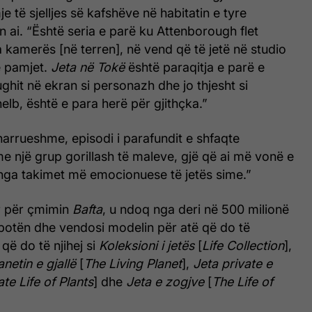
e të sjelljes së kafshëve në habitatin e tyre
n ai. “Është seria e parë ku Attenborough flet
a kamerës [në terren], në vend që të jetë në studio
ë pamjet.
Jeta në Tokë
është paraqitja e parë e
hit në ekran si personazh dhe jo thjesht si
elb, është e para herë për gjithçka.”
arrueshme, episodi i parafundit e shfaqte
 një grup gorillash të maleve, gjë që ai më vonë e
 nga takimet më emocionuese të jetës sime.”
r për çmimin
Bafta
, u ndoq nga deri në 500 milionë
botën dhe vendosi modelin për atë që do të
që do të njihej si
Koleksioni i jetës
[
Life Collection
],
anetin e gjallë
[
The Living Planet
],
Jeta private e
te Life of Plants
] dhe
Jeta e zogjve
[
The Life of