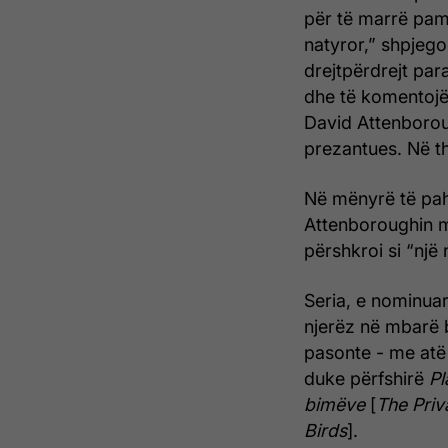
për të marrë pamj
natyror,” shpjego
drejtpërdrejt par
dhe të komentoj
David Attenboroug
prezantues. Në th
Në mënyrë të pah
Attenboroughin me
përshkroi si “një
Seria, e nominua
njerëz në mbarë 
pasonte - me atë 
duke përfshirë
Pl
bimëve
[
The Priva
Birds
].