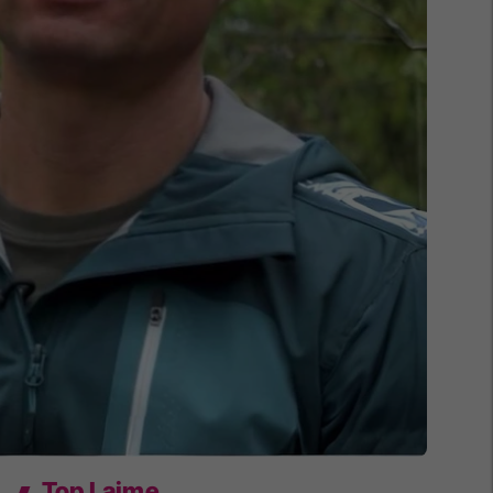
Top Lajme