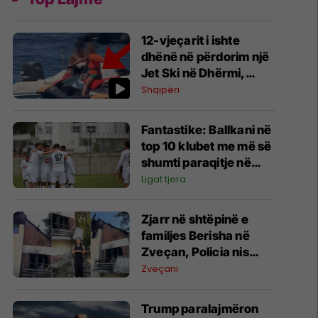
12-vjeçarit i ishte
dhënë në përdorim një
Jet Ski në Dhërmi,
reagon ministri
Shqipëri
Llamallari
Fantastike: Ballkani në
top 10 klubet me më së
shumti paraqitje në
historinë e Ligës së
Ligat tjera
Konferencës
Zjarr në shtëpinë e
familjes Berisha në
Zveçan, Policia nis
hetimet për zjarrvënie
Zveçani
Trump paralajmëron