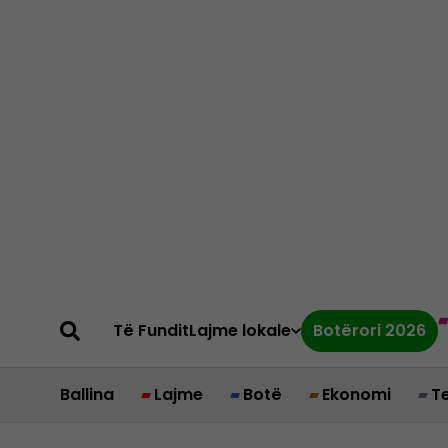
Të Fundit
Lajme lokale
Botërori 2026
Ballina
Lajme
Botë
Ekonomi
T