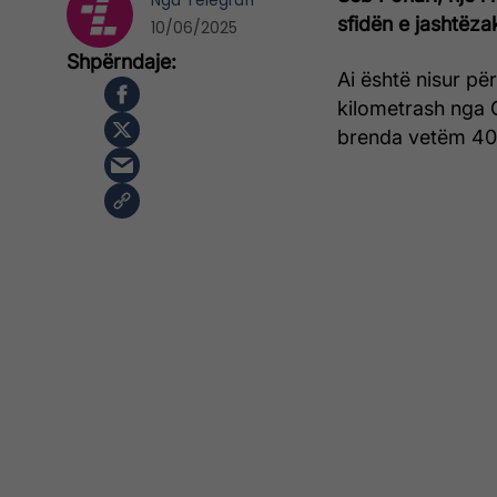
Nga
Telegrafi
sfidën e jashtëza
10/06/2025
Ai është nisur pë
kilometrash nga C
brenda vetëm 40 