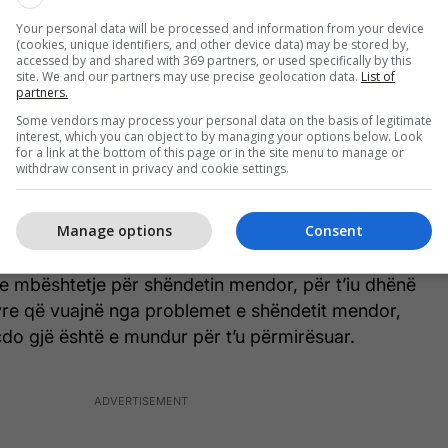
ron janë tre persona: një shofer për rulotin, i cili
Your personal data will be processed and information from your device
(cookies, unique identifiers, and other device data) may be stored by,
rapist shqiptar, trajneri i vrapit është nga Qiproja,
accessed by and shared with 369 partners, or used specifically by this
site. We and our partners may use precise geolocation data.
List of
Landi janë nga Shqipëria", tha Ponari në Euronews
partners.
Some vendors may process your personal data on the basis of legitimate
interest, which you can object to by managing your options below. Look
for a link at the bottom of this page or in the site menu to manage or
rrë me vete 15 palë atlete për këto 40 ditë, ndërsa
withdraw consent in privacy and cookie settings.
esor, ka edhe një furgon dhe një rulot tjetër.
Manage options
Consent
ke e shqiptarit nuk ka si qëllim vetëm tejkalimin e
 njerëzor, por është edhe një thirrje për
e mbështetje për shëndetin mendor, për t’iu dhënë
tyre që vuajnë nga problemet e shëndetit mendor,
do gjë është e mundur për t’u përmirësuar.