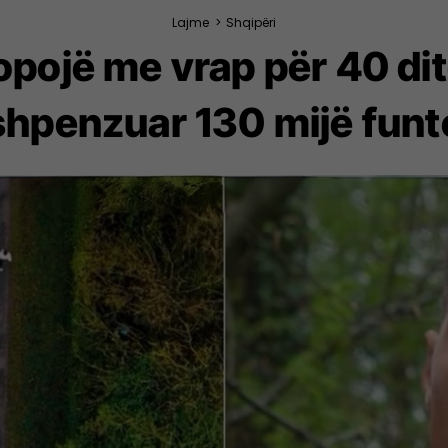
Lajme
>
Shqipëri
opojë me vrap për 40 dit
shpenzuar 130 mijë funt