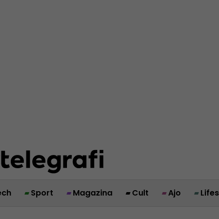
ech
Sport
Magazina
Cult
Ajo
Life