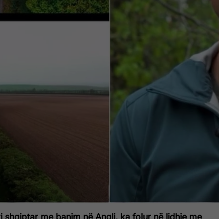
ri shqiptar me banim në Angli, ka folur në lidhje me