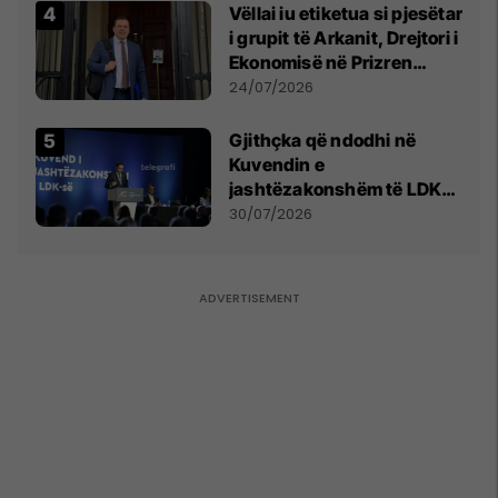
Vëllai iu etiketua si pjesëtar
i grupit të Arkanit, Drejtori i
Ekonomisë në Prizren
mohon pretendimet
24/07/2026
Gjithçka që ndodhi në
Kuvendin e
jashtëzakonshëm të LDK-
së
30/07/2026