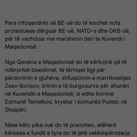
Para Infoqendrës së BE-së do të lexohet nota
protestuese dërguar BE-së, NATO-s dhe OKB-së,
për të vazhduar me marshimin deri te Kuvendi i
Maqedonisë.
Nga Qeveria e Maqedonisë do të kërkojnë që të
ndërpritet bisedimet, të tërhiqet ligji për
përdorimin e gjuhëve, shfuqizimin e marrëveshjes
Zaev-Borisov, lirimin e të burgosurve për dhunën
në Kuvendin e Maqedonisë, si edhe lirimine
Edmund Temelkos, kryetar i komunës Pustec në
Shqipëri.
Nëse këto pika nuk do të pranohen, atëherë
kërkesa e fundit e tyre do të jetë vetëshpërndarja