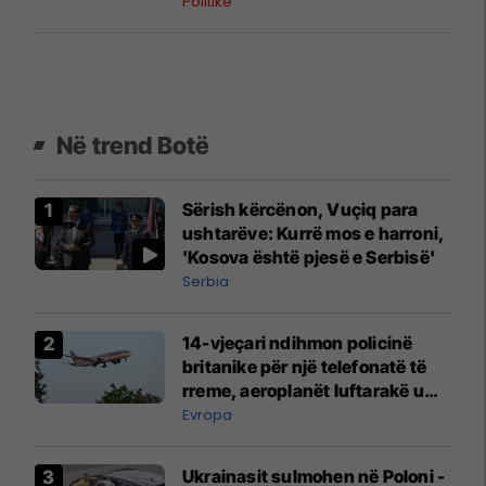
Politikë
Në trend Botë
Sërish kërcënon, Vuçiq para
ushtarëve: Kurrë mos e harroni,
'Kosova është pjesë e Serbisë'
Serbia
14-vjeçari ndihmon policinë
britanike për një telefonatë të
rreme, aeroplanët luftarakë u
ngritën në ajër për të
Evropa
interceptuar fluturaken e Qatar
Airways që po shkonte drejt
Ukrainasit sulmohen në Poloni -
Mançesterit