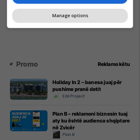
Manage options
Promo
Reklamo këtu
Holiday In 2 – banesa juaj për
pushime pranë detit
Edil Project
Plan B – reklamoni biznesin tuaj
aty ku është audienca shqiptare
në Zvicër
Plan B