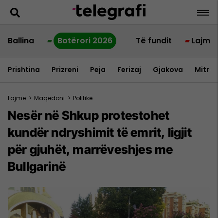
Ballina
Botërori 2026
Të fundit
Lajme
Prishtina
Prizreni
Peja
Ferizaj
Gjakova
Mitrov
Lajme
>
Maqedoni
>
Politikë
Nesër në Shkup protestohet
kundër ndryshimit të emrit, ligjit
për gjuhët, marrëveshjes me
Bullgarinë