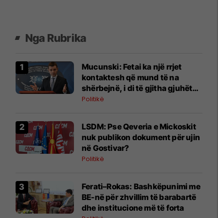
Nga Rubrika
Mucunski: Fetai ka një rrjet
kontaktesh që mund të na
shërbejnë, i di të gjitha gjuhët
zyrtare të Belgjikës
Politikë
LSDM: Pse Qeveria e Mickoskit
nuk publikon dokument për ujin
në Gostivar?
Politikë
Ferati–Rokas: Bashkëpunimi me
BE-në për zhvillim të barabartë
dhe institucione më të forta