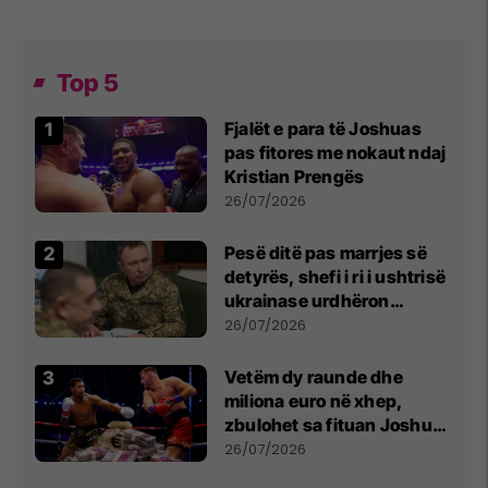
Top 5
Fjalët e para të Joshuas
pas fitores me nokaut ndaj
Kristian Prengës
26/07/2026
Pesë ditë pas marrjes së
detyrës, shefi i ri i ushtrisë
ukrainase urdhëron
kontroll të madh
26/07/2026
Vetëm dy raunde dhe
miliona euro në xhep,
zbulohet sa fituan Joshua
e Prenga
26/07/2026