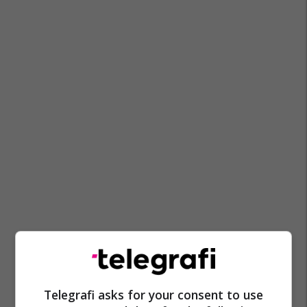
Shkupi
Kontesti I Emrit
Kongresi Botëror Maqedonas
Telegrafi asks for your consent to use