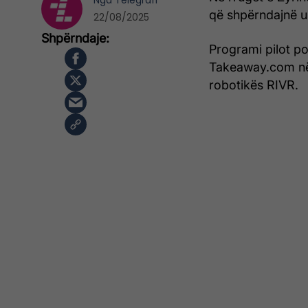
Nga
Telegrafi
që shpërndajnë u
22/08/2025
Programi pilot po
Takeaway.com në
robotikës RIVR.