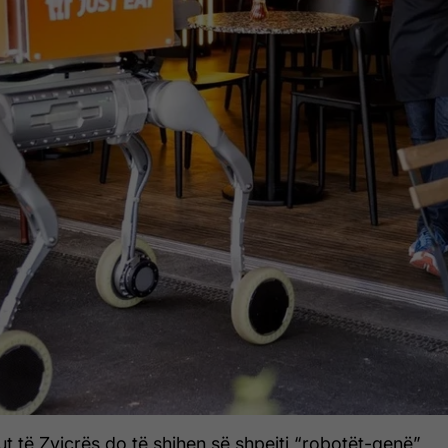
ut të Zvicrës do të shihen së shpejti “robotët-qenë”