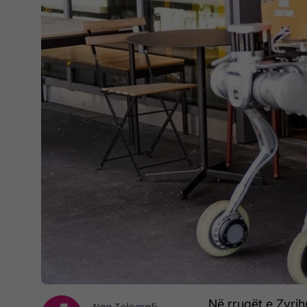
Në rrugët e Zyrih