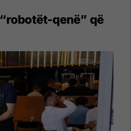
i “robotët-qenë” që