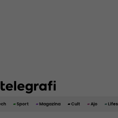
ech
Sport
Magazina
Cult
Ajo
Life