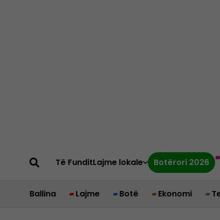
Të Fundit
Lajme lokale
Botërori 2026
Ballina
Lajme
Botë
Ekonomi
T