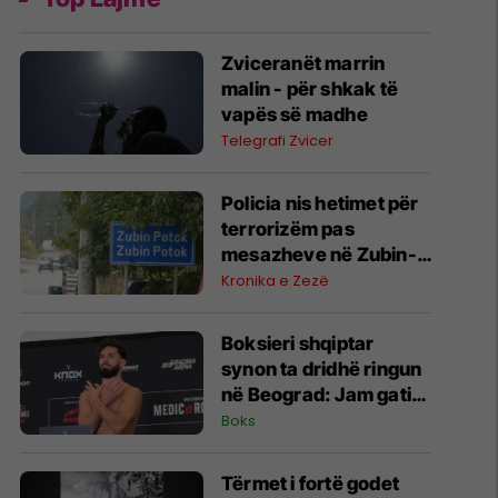
Zviceranët marrin
malin - për shkak të
vapës së madhe
Telegrafi Zvicer
Policia nis hetimet për
terrorizëm pas
mesazheve në Zubin-
Potok
Kronika e Zezë
Boksieri shqiptar
synon ta dridhë ringun
në Beograd: Jam gati,
Zoti e bekoftë
Boks
Shqipërinë
Tërmet i fortë godet