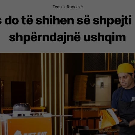
Tech
>
Robotikë
s do të shihen së shpejt
shpërndajnë ushqim