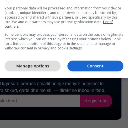
ë tjera, duke synuar shtrirjen në qytete të tjera
rafi
/
Your personal data will be processed and information from your device
(cookies, unique identifiers, and other device data) may be stored by,
accessed by and shared with 369 partners, or used specifically by this
site. We and our partners may use precise geolocation data.
List of
partners.
Some vendors may process your personal data on the basis of legitimate
interest, which you can object to by managing your options below. Look
for a link at the bottom of this page or in the site menu to manage or
withdraw consent in privacy and cookie settings.
Manage options
Consent