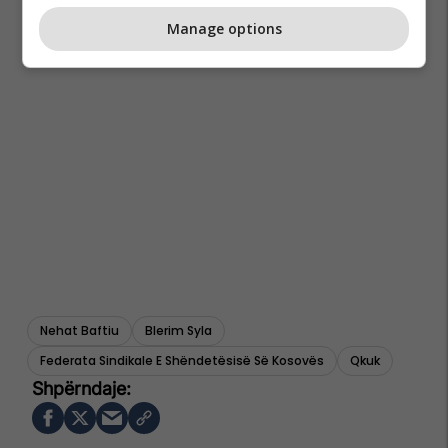
Manage options
Nehat Baftiu
Blerim Syla
Federata Sindikale E Shëndetësisë Së Kosovës
Qkuk