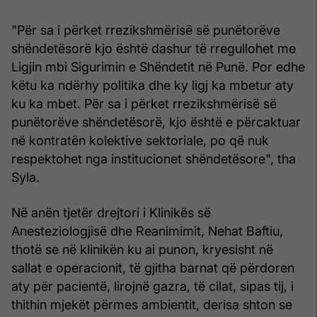
"Për sa i përket rrezikshmërisë së punëtorëve
shëndetësorë kjo është dashur të rregullohet me
Ligjin mbi Sigurimin e Shëndetit në Punë. Por edhe
këtu ka ndërhy politika dhe ky ligj ka mbetur aty
ku ka mbet. Për sa i përket rrezikshmërisë së
punëtorëve shëndetësorë, kjo është e përcaktuar
në kontratën kolektive sektoriale, po që nuk
respektohet nga institucionet shëndetësore", tha
Syla.
Në anën tjetër drejtori i Klinikës së
Anesteziologjisë dhe Reanimimit, Nehat Baftiu,
thotë se në klinikën ku ai punon, kryesisht në
sallat e operacionit, të gjitha barnat që përdoren
aty për pacientë, lirojnë gazra, të cilat, sipas tij, i
thithin mjekët përmes ambientit, derisa shton se