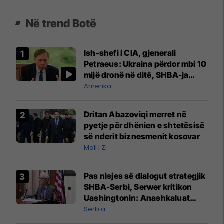
Në trend Botë
Ish-shefi i CIA, gjenerali
Petraeus: Ukraina përdor mbi 10
mijë dronë në ditë, SHBA-ja
mbetet shumë prapa në
Amerika
prodhim
Dritan Abazoviqi merret në
pyetje për dhënien e shtetësisë
së nderit biznesmenit kosovar
Mali i Zi
Pas nisjes së dialogut strategjik
SHBA-Serbi, Serwer kritikon
Uashingtonin: Anashkaluat
Banjskën, sulmin ndaj KFOR-it
Serbia
dhe rrëmbimin e Policëve të