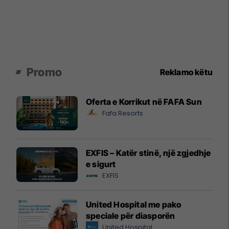
Promo
Reklamo këtu
Oferta e Korrikut në FAFA Sun
Fafa Resorts
EXFIS – Katër stinë, një zgjedhje
e sigurt
EXFIS
United Hospital me pako
speciale për diasporën
United Hospital