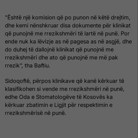
"Është një komision që po punon në këtë drejtim,
dhe kemi nënshkruar disa dokumente për klinikat
që punojnë me rrezikshmëri të lartë në punë. Por
ende nuk ka lëvizje as në pagesa as në asgjë, dhe
do duhej të dallojnë klinikat që punojnë me
rrezikshmëri dhe ato që punojnë me më pak
rrezik’’, tha Baftiu.
Sidoqoftë, përpos klinikave që kanë kërkuar të
klasifikohen si vende me rrezikshmëri në punë,
edhe Oda e Stomatologëve të Kosovës ka
kërkuar zbatimin e Ligjit për respektimin e
rrezikshmërisë në punë.