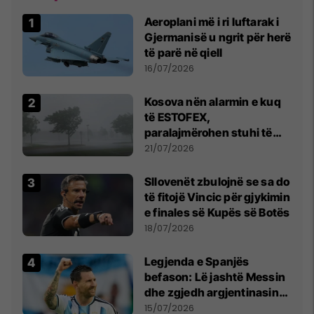
Aeroplani më i ri luftarak i
Gjermanisë u ngrit për herë
të parë në qiell
16/07/2026
Kosova nën alarmin e kuq
të ESTOFEX,
paralajmërohen stuhi të
fuqishme me breshër dhe
21/07/2026
erëra të forta
Sllovenët zbulojnë se sa do
të fitojë Vincic për gjykimin
e finales së Kupës së Botës
18/07/2026
Legjenda e Spanjës
befason: Lë jashtë Messin
dhe zgjedh argjentinasin
më të mirë në botë
15/07/2026