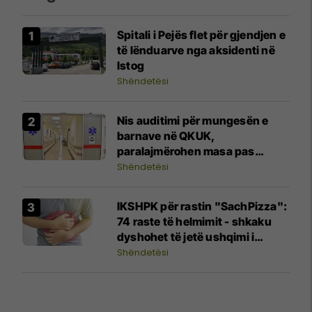
Spitali i Pejës flet për gjendjen e
të lënduarve nga aksidenti në
Istog
Shëndetësi
Nis auditimi për mungesën e
barnave në QKUK,
paralajmërohen masa pas
gjetjeve për Pediatri
Shëndetësi
IKSHPK për rastin "SachPizza":
74 raste të helmimit - shkaku
dyshohet të jetë ushqimi i
kontaminuar
Shëndetësi