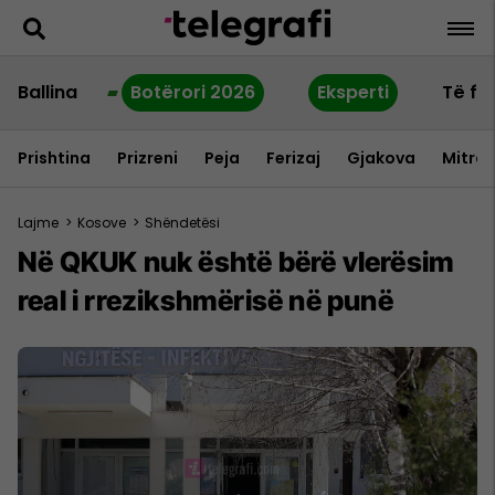
Ballina
Botërori 2026
Eksperti
Të fu
Prishtina
Prizreni
Peja
Ferizaj
Gjakova
Mitrov
Lajme
>
Kosove
>
Shëndetësi
Në QKUK nuk është bërë vlerësim
real i rrezikshmërisë në punë