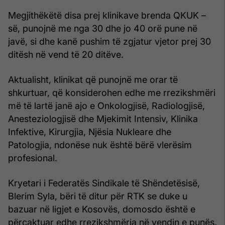
Megjithëkëtë disa prej klinikave brenda QKUK –
së, punojnë me nga 30 dhe jo 40 orë pune në
javë, si dhe kanë pushim të zgjatur vjetor prej 30
ditësh në vend të 20 ditëve.
Aktualisht, klinikat që punojnë me orar të
shkurtuar, që konsiderohen edhe me rrezikshmëri
më të lartë janë ajo e Onkologjisë, Radiologjisë,
Anesteziologjisë dhe Mjekimit Intensiv, Klinika
Infektive, Kirurgjia, Njësia Nukleare dhe
Patologjia, ndonëse nuk është bërë vlerësim
profesional.
Kryetari i Federatës Sindikale të Shëndetësisë,
Blerim Syla, bëri të ditur për RTK se duke u
bazuar në ligjet e Kosovës, domosdo është e
përcaktuar edhe rrezikshmëria në vendin e punës.