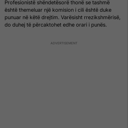
Profesionistë shëndetësorë thonë se tashmë
është themeluar një komision i cili është duke
punuar në këtë drejtim. Varësisht rrezikshmërisë,
do duhej të përcaktohet edhe orari i punës.