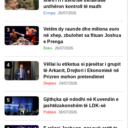
shefi i ri i ushtrisë ukrainase
urdhëron kontroll të madh
Evropa
26/07/2026
Vetëm dy raunde dhe miliona euro
në xhep, zbulohet sa fituan Joshua
e Prenga
Boks
26/07/2026
Vëllai iu etiketua si pjesëtar i grupit
të Arkanit, Drejtori i Ekonomisë në
Prizren mohon pretendimet
Drejtësi
24/07/2026
Gjithçka që ndodhi në Kuvendin e
jashtëzakonshëm të LDK-së
Politikë
30/07/2026