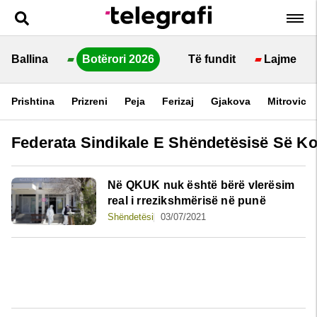
Ballina
Botërori 2026
Të fundit
Lajme
Prishtina
Prizreni
Peja
Ferizaj
Gjakova
Mitrovica
Federata Sindikale E Shëndetësisë Së K
Në QKUK nuk është bërë vlerësim
real i rrezikshmërisë në punë
Shëndetësi
03/07/2021