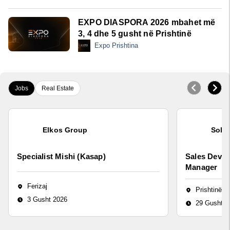
EXPO DIASPORA 2026 mbahet më
3, 4 dhe 5 gusht në Prishtinë
Expo Prishtina
Jobs
Real Estate
Elkos Group
Sola
Specialist Mishi (Kasap)
Sales Devel
Manager
Ferizaj
Prishtinë
3 Gusht 2026
29 Gusht 2