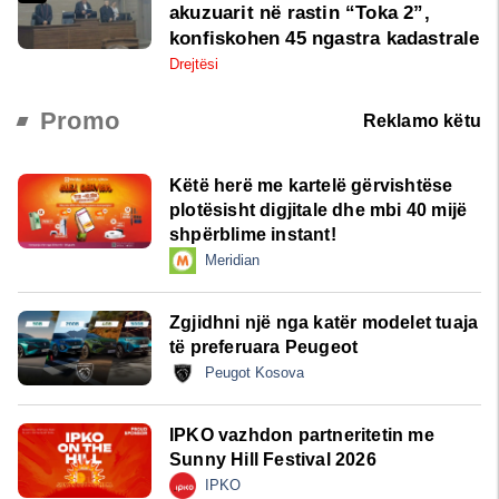
akuzuarit në rastin “Toka 2”,
konfiskohen 45 ngastra kadastrale
Drejtësi
Promo
Reklamo këtu
Këtë herë me kartelë gërvishtëse
plotësisht digjitale dhe mbi 40 mijë
shpërblime instant!
Meridian
Zgjidhni një nga katër modelet tuaja
të preferuara Peugeot
Peugot Kosova
IPKO vazhdon partneritetin me
Sunny Hill Festival 2026
IPKO