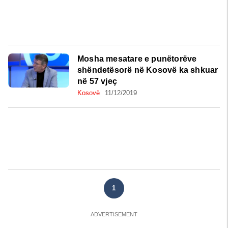
Mosha mesatare e punëtorëve
shëndetësorë në Kosovë ka shkuar
në 57 vjeç
Kosovë
11/12/2019
1