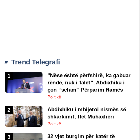
Trend Telegrafi
"Nëse është përfshirë, ka gabuar
rëndë, nuk i falet", Abdixhiku i
çon “selam” Përparim Ramës
Politikë
Abdixhiku i mbijetoi nismës së
shkarkimit, flet Muhaxheri
Politikë
32 vjet burgim për katër të