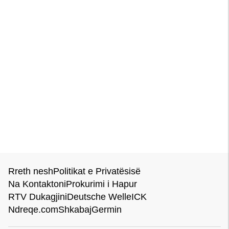
Rreth nesh
Politikat e Privatësisë
Na Kontaktoni
Prokurimi i Hapur
RTV Dukagjini
Deutsche Welle
ICK
Ndreqe.com
Shkabaj
Germin