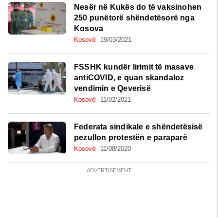
Nesër në Kukës do të vaksinohen
250 punëtorë shëndetësorë nga
Kosova
Kosovë
19/03/2021
FSSHK kundër lirimit të masave
antiCOVID, e quan skandaloz
vendimin e Qeverisë
Kosovë
11/02/2021
Federata sindikale e shëndetësisë
pezullon protestën e paraparë
Kosovë
11/08/2020