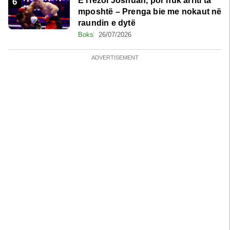
E rrëzoi Joshuan, por nuk arriti ta
mposhtë – Prenga bie me nokaut në
raundin e dytë
Boks
26/07/2026