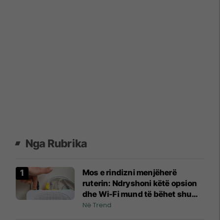
Nga Rubrika
Mos e rindizni menjëherë
ruterin: Ndryshoni këtë opsion
dhe Wi-Fi mund të bëhet shumë
më i qëndrueshëm
Në Trend