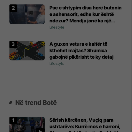
Pse e shtypim disa herë butonin
e ashensorit, edhe kur është
ndezur? Mendja jonë ka një
arsye të veçantë
Lifestyle
A guxon vetura e kaltër të
kthehet majtas? Shumica
gabojnë pikërisht te ky detaj
Lifestyle
Në trend Botë
Sërish kërcënon, Vuçiq para
ushtarëve: Kurrë mos e harroni,