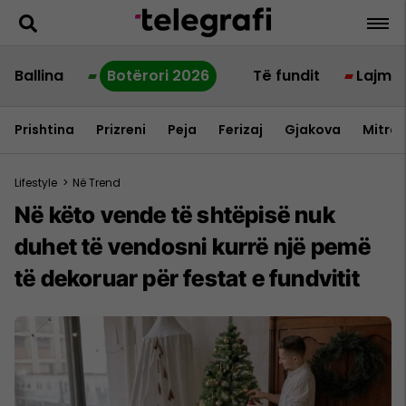
Ballina
Botërori 2026
Të fundit
Lajme
Prishtina
Prizreni
Peja
Ferizaj
Gjakova
Mitrov
Lifestyle
>
Në Trend
Në këto vende të shtëpisë nuk
duhet të vendosni kurrë një pemë
të dekoruar për festat e fundvitit