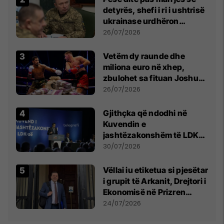
detyrës, shefi i ri i ushtrisë
ukrainase urdhëron
kontroll të madh
26/07/2026
Vetëm dy raunde dhe
miliona euro në xhep,
zbulohet sa fituan Joshua
e Prenga
26/07/2026
Gjithçka që ndodhi në
Kuvendin e
jashtëzakonshëm të LDK-
së
30/07/2026
Vëllai iu etiketua si pjesëtar
i grupit të Arkanit, Drejtori i
Ekonomisë në Prizren
mohon pretendimet
24/07/2026