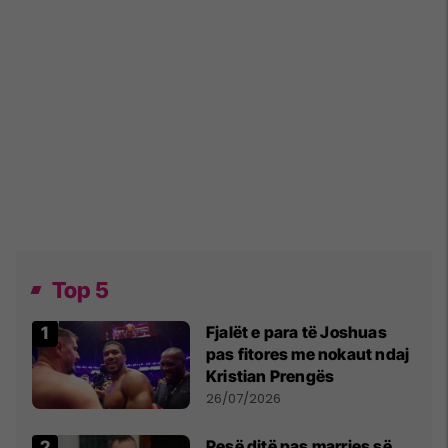
Top 5
Fjalët e para të Joshuas
pas fitores me nokaut ndaj
Kristian Prengës
26/07/2026
Pesë ditë pas marrjes së