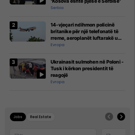
'Kosova është pjesë e Serbisë'
Serbia
14-vjeçari ndihmon policinë
britanike për një telefonatë të
rreme, aeroplanët luftarakë u
ngritën në ajër për të
Evropa
interceptuar fluturaken e Qatar
Airways që po shkonte drejt
Ukrainasit sulmohen në Poloni -
Mançesterit
Tusk i kërkon presidentit të
reagojë
Evropa
Jobs
Real Estate