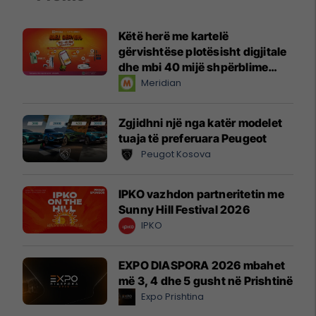
Këtë herë me kartelë
gërvishtëse plotësisht digjitale
dhe mbi 40 mijë shpërblime
instant!
Meridian
Zgjidhni një nga katër modelet
tuaja të preferuara Peugeot
Peugot Kosova
IPKO vazhdon partneritetin me
Sunny Hill Festival 2026
IPKO
EXPO DIASPORA 2026 mbahet
më 3, 4 dhe 5 gusht në Prishtinë
Expo Prishtina