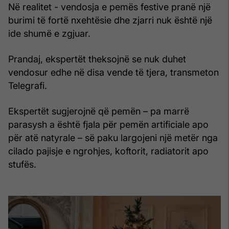
Në realitet - vendosja e pemës festive pranë një
burimi të fortë nxehtësie dhe zjarri nuk është një
ide shumë e zgjuar.
Prandaj, ekspertët theksojnë se nuk duhet
vendosur edhe në disa vende të tjera, transmeton
Telegrafi.
Ekspertët sugjerojnë që pemën – pa marrë
parasysh a është fjala për pemën artificiale apo
për atë natyrale – së paku largojeni një metër nga
cilado pajisje e ngrohjes, koftorit, radiatorit apo
stufës.