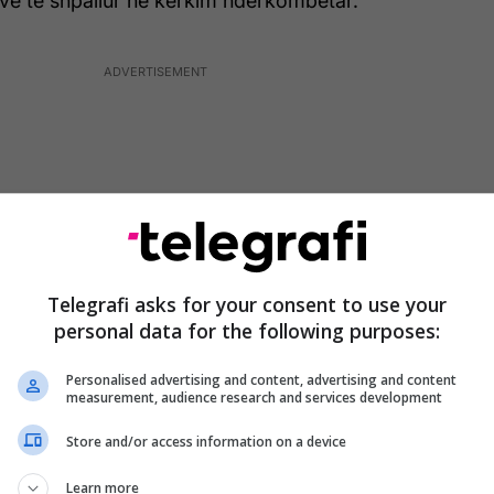
ve të shpallur në kërkim ndërkombëtar.
Telegrafi asks for your consent to use your
personal data for the following purposes:
Personalised advertising and content, advertising and content
measurement, audience research and services development
9” çon në pranga një 45-vjeçare, e akuzuar për
Store and/or access information on a device
ganizatë kriminale në Itali, për trafikim të lëndëve
Learn more