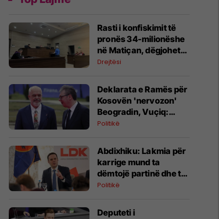
Rasti i konfiskimit të
pronës 34-milionëshe
në Matiçan, dëgjohet
ekspertja e forenzikës
Drejtësi
Deklarata e Ramës për
Kosovën 'nervozon'
Beogradin, Vuçiq:
Realiteti nuk është i
Politikë
lehtë për ne
Abdixhiku: Lakmia për
karrige mund ta
dëmtojë partinë dhe ta
çojë Kosovën drejt
Politikë
zgjedhjeve të reja
Deputeti i