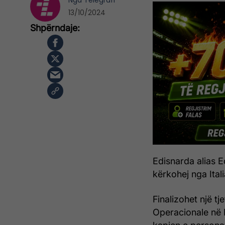
Nga
Telegrafi
13/10/2024
Edisnarda alias 
kërkohej nga Ital
Finalizohet një t
Operacionale në 