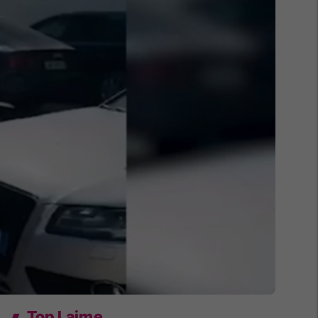
Top Lajme