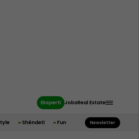
Eksperti
Jobs
Real Estate
style
Shëndeti
Fun
Newsletter