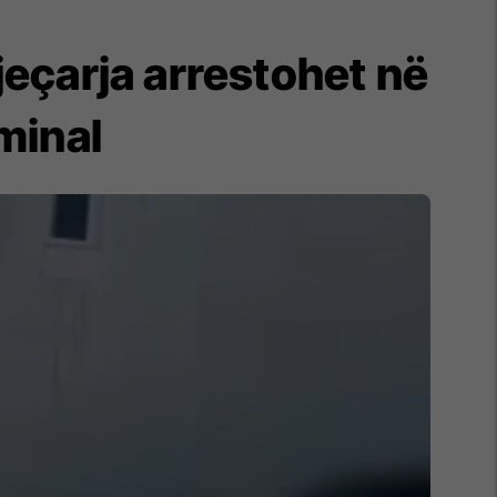
jeçarja arrestohet në
iminal