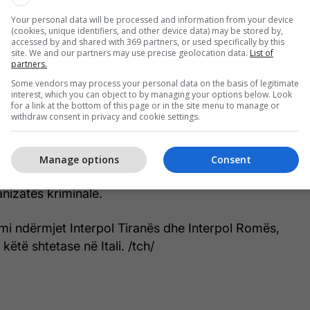
Your personal data will be processed and information from your device
(cookies, unique identifiers, and other device data) may be stored by,
ormacioneve të siguruara nga inteligjenca policore për
accessed by and shared with 369 partners, or used specifically by this
jë shtetaseje të shpallur në kërkim ndërkombëtar
site. We and our partners may use precise geolocation data.
List of
partners.
alisë, Drejtoria e Forcës së Posaçme Operacionale,
Some vendors may process your personal data on the basis of legitimate
 policor të koduar “Operacionalja 19”, kapi në
interest, which you can object to by managing your options below. Look
t dhe vuri në pranga, me qëllim ekstradimi,
for a link at the bottom of this page or in the site menu to manage or
withdraw consent in privacy and cookie settings.
alias E.Sh., 45 vjeçe, lindur dhe banuese në Durrës.
s i ka caktuar kësaj shtetaseje masën e sigurisë
Manage options
Consent
për veprën penale “Trafikimi i narkotikëve”, kryer
nizatës kriminale.
mi ndërmjet Interpol Tiranës dhe Interpol Romës,
këtë shtetase në Itali. /tch/