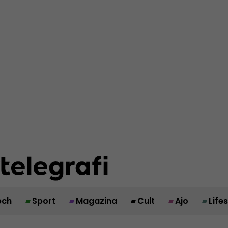
ech
Sport
Magazina
Cult
Ajo
Life