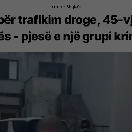
Lajme
>
Shqipëri
 për trafikim droge, 45-v
s - pjesë e një grupi kr