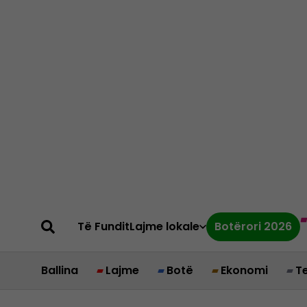
Të Fundit
Lajme lokale
Botërori 2026
Ballina
Lajme
Botë
Ekonomi
T