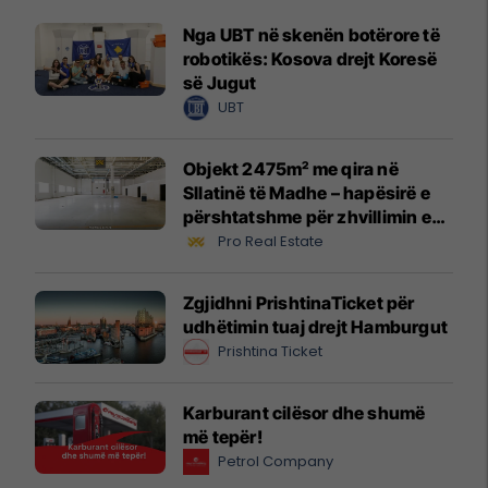
Nga UBT në skenën botërore të
robotikës: Kosova drejt Koresë
së Jugut
UBT
Objekt 2475m² me qira në
Sllatinë të Madhe – hapësirë e
përshtatshme për zhvillimin e
biznesit #16068
Pro Real Estate
Zgjidhni PrishtinaTicket për
udhëtimin tuaj drejt Hamburgut
Prishtina Ticket
Karburant cilësor dhe shumë
më tepër!
Petrol Company