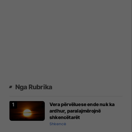
Nga Rubrika
Vera përvëluese ende nuk ka
ardhur, paralajmërojnë
shkencëtarët
Shkencë