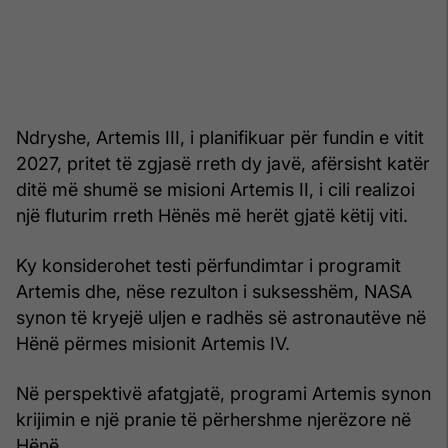
Ndryshe, Artemis III, i planifikuar për fundin e vitit
2027, pritet të zgjasë rreth dy javë, afërsisht katër
ditë më shumë se misioni Artemis II, i cili realizoi
një fluturim rreth Hënës më herët gjatë këtij viti.
Ky konsiderohet testi përfundimtar i programit
Artemis dhe, nëse rezulton i suksesshëm, NASA
synon të kryejë uljen e radhës së astronautëve në
Hënë përmes misionit Artemis IV.
Në perspektivë afatgjatë, programi Artemis synon
krijimin e një pranie të përhershme njerëzore në
Hënë.