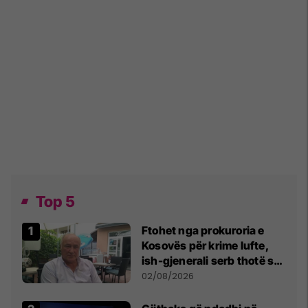
Top 5
Ftohet nga prokuroria e
Kosovës për krime lufte,
ish-gjenerali serb thotë se
dikush e tradhtoi në
02/08/2026
Beograd