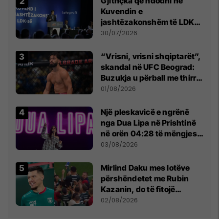
Gjithçka që ndodhi në
Kuvendin e
jashtëzakonshëm të LDK-
së
30/07/2026
“Vrisni, vrisni shqiptarët”,
skandal në UFC Beograd:
Buzukja u përball me thirrje
anti-shqiptare nga
01/08/2026
tribunat
Një pleskavicë e ngrënë
nga Dua Lipa në Prishtinë
në orën 04:28 të mëngjesit
- dhe bota digjitale serbe
03/08/2026
shpall gjendjen e luftës
Mirlind Daku mes lotëve
përshëndetet me Rubin
Kazanin, do të fitojë
miliona te Spartak Moska
02/08/2026