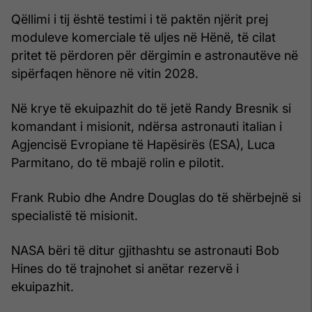
Qëllimi i tij është testimi i të paktën njërit prej
moduleve komerciale të uljes në Hënë, të cilat
pritet të përdoren për dërgimin e astronautëve në
sipërfaqen hënore në vitin 2028.
Në krye të ekuipazhit do të jetë Randy Bresnik si
komandant i misionit, ndërsa astronauti italian i
Agjencisë Evropiane të Hapësirës (ESA), Luca
Parmitano, do të mbajë rolin e pilotit.
Frank Rubio dhe Andre Douglas do të shërbejnë si
specialistë të misionit.
NASA bëri të ditur gjithashtu se astronauti Bob
Hines do të trajnohet si anëtar rezervë i
ekuipazhit.