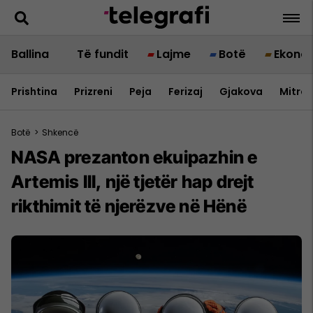
Ballina
Të fundit
Lajme
Botë
Ekono
Prishtina
Prizreni
Peja
Ferizaj
Gjakova
Mitrov
Botë
>
Shkencë
NASA prezanton ekuipazhin e
Artemis III, një tjetër hap drejt
rikthimit të njerëzve në Hënë