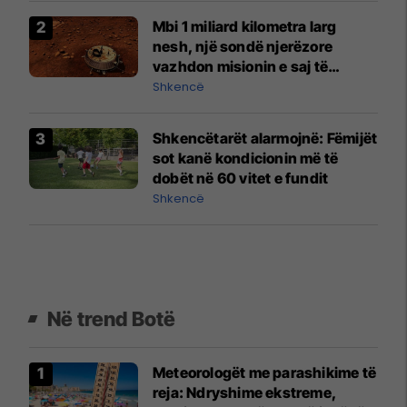
Mbi 1 miliard kilometra larg
nesh, një sondë njerëzore
vazhdon misionin e saj të
heshtur në Saturn
Shkencë
Shkencëtarët alarmojnë: Fëmijët
sot kanë kondicionin më të
dobët në 60 vitet e fundit
Shkencë
Në trend Botë
Meteorologët me parashikime të
reja: Ndryshime ekstreme,