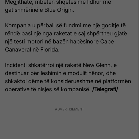
Megjithatë, mbeten shqetësime lidhur me
gatishmërinë e Blue Origin.
Kompania u përball së fundmi me një goditje të
rëndë pasi një nga raketat e saj shpërtheu gjatë
një testi motori në bazën hapësinore Cape
Canaveral në Florida.
Incidenti shkatërroi një raketë New Glenn, e
destinuar për lëshimin e modulit hënor, dhe
shkaktoi dëme të konsiderueshme në platformën
operative të nisjes së kompanisë.
/Telegrafi/