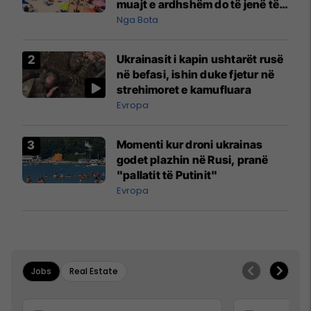
muajt e ardhshëm do të jenë të
pazakontë
Nga Bota
Ukrainasit i kapin ushtarët rusë
në befasi, ishin duke fjetur në
strehimoret e kamufluara
Evropa
Momenti kur droni ukrainas
godet plazhin në Rusi, pranë
"pallatit të Putinit"
Evropa
Jobs
Real Estate