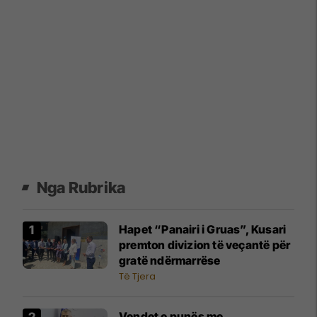
Nga Rubrika
Hapet “Panairi i Gruas”, Kusari
premton divizion të veçantë për
gratë ndërmarrëse
Të Tjera
Vendet e punës me