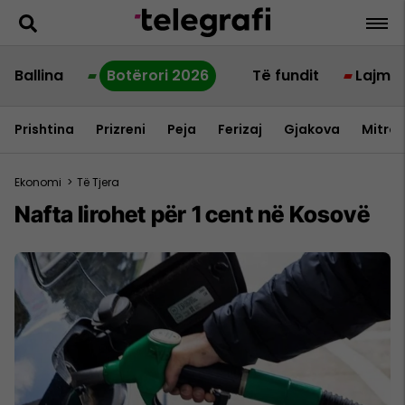
Ballina
Botërori 2026
Të fundit
Lajme
Prishtina
Prizreni
Peja
Ferizaj
Gjakova
Mitrov
Ekonomi
>
Të Tjera
Nafta lirohet për 1 cent në Kosovë