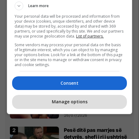
Learn more
Your personal data will be processed and information from
your device (cookies, unique identifiers, and other device
data) may be stored by, accessed by and shared with 369
partners, or used specifically by this site. We and our partners
may use precise geolocation data.
List of partners.
Some vendors may process your personal data on the basis
of legitimate interest, which you can object to by managing
your options below. Look for a link at the bottom of this page
or in the site menu to manage or withdraw consent in privacy
and cookie settings.
Top 5
Consent
Fjalët e para të Joshuas
pas fitores me nokaut ndaj
Manage options
Kristian Prengës
26/07/2026
Pesë ditë pas marrjes së
detyrës, shefi i ri i ushtrisë