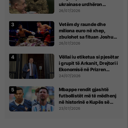
ukrainase urdhëron
kontroll të madh
26/07/2026
Vetëm dy raunde dhe
miliona euro në xhep,
zbulohet sa fituan Joshua
e Prenga
26/07/2026
Vëllai iu etiketua si pjesëtar
i grupit të Arkanit, Drejtori i
Ekonomisë në Prizren
mohon pretendimet
24/07/2026
Mbappe rendit gjashtë
futbollistët më të mëdhenj
në historinë e Kupës së
Botës, Messi mbetet i dyti
23/07/2026