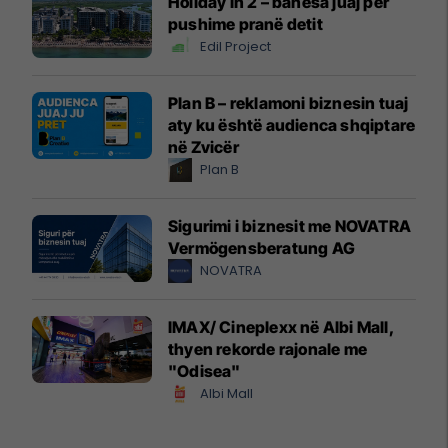
Holiday In 2 – banesa juaj për
pushime pranë detit
Edil Project
Plan B – reklamoni biznesin tuaj
aty ku është audienca shqiptare
në Zvicër
Plan B
Sigurimi i biznesit me NOVATRA
Vermögensberatung AG
NOVATRA
IMAX/ Cineplexx në Albi Mall,
thyen rekorde rajonale me
"Odisea"
Albi Mall