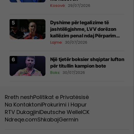
Kosovë
29/07/2026
Dyshime për legalizime të
jashtëligjshme, LVV dorëzon
kallëzim penal ndaj Përparim
Ramës dhe zyrtarëve të
Lajme
30/07/2026
kabinetit të tij
Një tjetër boksier shqiptar lufton
për titullin kampion bote
Boks
30/07/2026
Rreth nesh
Politikat e Privatësisë
Na Kontaktoni
Prokurimi i Hapur
RTV Dukagjini
Deutsche Welle
ICK
Ndreqe.com
Shkabaj
Germin