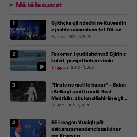
Më të lexuarat
Gjithçka që ndodhi në Kuvendin
e jashtëzakonshëm të LDK-së
Politikë
30/07/2026
Fenomen i çuditshëm në Gjirin e
Lalzit, pamjet bëhen virale
Shqipëri
29/07/2026
"Rrufe në qiell të hapur" – Babai
i Bellinghamit trondit Real
Madridin, zbulon dëshirën e yllit
anglez për largim
La Liga
30/07/2026
BE i reagon Vuçiqit për
deklaratat tendencioze lidhur
me Kosovën