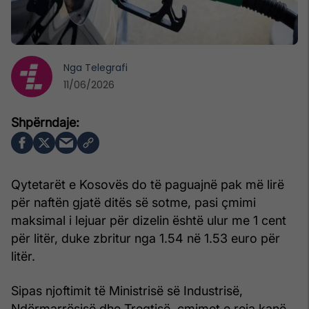
Nga
Telegrafi
11/06/2026
Qytetarët e Kosovës do të paguajnë pak më lirë
për naftën gjatë ditës së sotme, pasi çmimi
maksimal i lejuar për dizelin është ulur me 1 cent
për litër, duke zbritur nga 1.54 në 1.53 euro për
litër.
Sipas njoftimit të Ministrisë së Industrisë,
Ndërmarrësisë dhe Tregtisë, çmimet e reja kanë