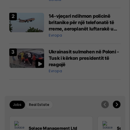
14-vjeçari ndihmon policinë
britanike për një telefonatë të
rreme, aeroplanët luftarakë u
ngritën në ajër për të
Evropa
interceptuar fluturaken e Qatar
Airways që po shkonte drejt
Ukrainasit sulmohen në Poloni -
Mançesterit
Tusk i kërkon presidentit të
reagojë
Evropa
Jobs
Real Estate
Solace Management Ltd
Solac