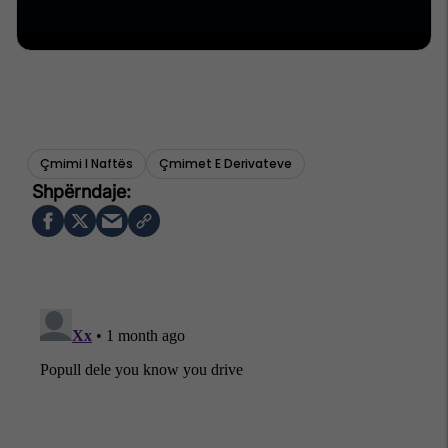
Çmimi I Naftës
Çmimet E Derivateve