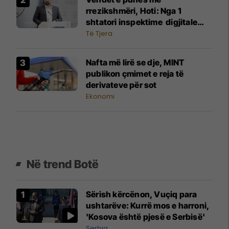
rrezikshmëri, Hoti: Nga 1
shtatori inspektime digjitale
dhe mbikëqyrje me dronë
Të Tjera
Nafta më lirë se dje, MINT
publikon çmimet e reja të
derivateve për sot
Ekonomi
Në trend Botë
Sërish kërcënon, Vuçiq para
ushtarëve: Kurrë mos e harroni,
'Kosova është pjesë e Serbisë'
Serbia