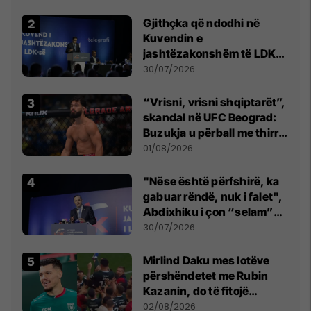
Beograd
Gjithçka që ndodhi në
Kuvendin e
jashtëzakonshëm të LDK-
së
30/07/2026
“Vrisni, vrisni shqiptarët”,
skandal në UFC Beograd:
Buzukja u përball me thirrje
anti-shqiptare nga
01/08/2026
tribunat
"Nëse është përfshirë, ka
gabuar rëndë, nuk i falet",
Abdixhiku i çon “selam”
Përparim Ramës
30/07/2026
Mirlind Daku mes lotëve
përshëndetet me Rubin
Kazanin, do të fitojë
miliona te Spartak Moska
02/08/2026