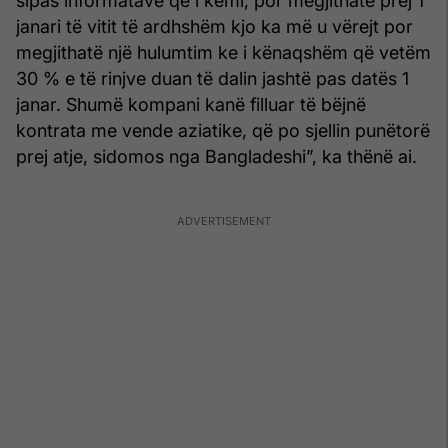
sipas informatave që i kemi, por megjithatë prej 1
janari të vitit të ardhshëm kjo ka më u vërejt por
megjithatë një hulumtim ke i kënaqshëm që vetëm
30 % e të rinjve duan të dalin jashtë pas datës 1
janar. Shumë kompani kanë filluar të bëjnë
kontrata me vende aziatike, që po sjellin punëtorë
prej atje, sidomos nga Bangladeshi”, ka thënë ai.