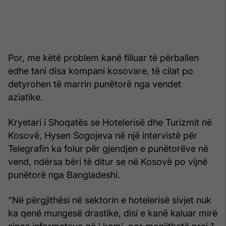
Por, me këtë problem kanë filluar të përballen
edhe tani disa kompani kosovare, të cilat po
detyrohen të marrin punëtorë nga vendet
aziatike.
Kryetari i Shoqatës se Hotelerisë dhe Turizmit në
Kosovë, Hysen Sogojeva në një intervistë për
Telegrafin ka folur për gjendjen e punëtorëve në
vend, ndërsa bëri të ditur se në Kosovë po vijnë
punëtorë nga Bangladeshi.
“Në përgjithësi në sektorin e hotelerisë sivjet nuk
ka qenë mungesë drastike, disi e kanë kaluar mirë