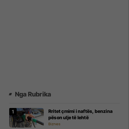
Nga Rubrika
Rritet çmimi i naftës, benzina
pëson ulje të lehtë
Biznes