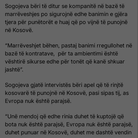
Sogojeva bëri të ditur se kompanitë në bazë të
marrëveshjes po sigurojnë edhe banimin e gjëra
tjera për punëtorët e huaj që po vijnë të punojnë
në Kosovë.
“Marrëveshjet bëhen, pastaj banimi rregullohet në
bazë të kontratave, për ta ambientimi është
vështirë sikurse edhe për tonët që kanë shkuar
jashtë”.
Sogojeva gjatë intervistës bëri apel që të rinjtë
kosovarë të punojnë në Kosovë, pasi sipas tij, as
Evropa nuk është parajsë.
“Unë mendoj që edhe rinia duhet të kuptojë që
bota nuk është parajsë, Evropa nuk është parajsë,
duhet punuar në Kosovë, duhet me dashtë vendin