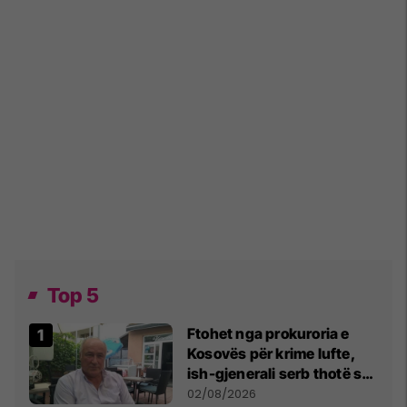
Top 5
Ftohet nga prokuroria e
Kosovës për krime lufte,
ish-gjenerali serb thotë se
dikush e tradhtoi në
02/08/2026