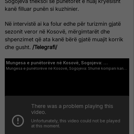
Sogojeva theksoi se punëtorët e huaj kryesisht
kanë filluar punën si kuzhinier.
Në intervistë ai ka folur edhe për turizmin gjatë
sezonit veror në Kosovë, mërgimtarët dhe
shpenzimet që ata kanë bërë gjatë muajit korrik
dhe gusht.
/Telegrafi/