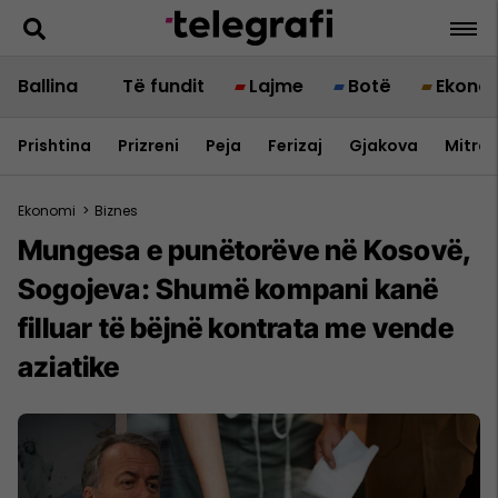
Ballina
Të fundit
Lajme
Botë
Ekono
Prishtina
Prizreni
Peja
Ferizaj
Gjakova
Mitrov
Ekonomi
>
Biznes
Mungesa e punëtorëve në Kosovë,
Sogojeva: Shumë kompani kanë
filluar të bëjnë kontrata me vende
aziatike