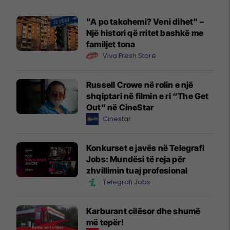
"A po takohemi? Veni dihet" –
Një histori që rritet bashkë me
familjet tona
Viva Fresh Store
Russell Crowe në rolin e një
shqiptari në filmin e ri “The Get
Out” në CineStar
Cinestar
Konkurset e javës në Telegrafi
Jobs: Mundësi të reja për
zhvillimin tuaj profesional
Telegrafi Jobs
Karburant cilësor dhe shumë
më tepër!