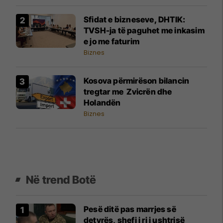
Sfidat e bizneseve, DHTIK:
TVSH-ja të paguhet me inkasim
e jo me faturim
Biznes
Kosova përmirëson bilancin
tregtar me Zvicrën dhe
Holandën
Biznes
Në trend Botë
Pesë ditë pas marrjes së
detyrës, shefi i ri i ushtrisë