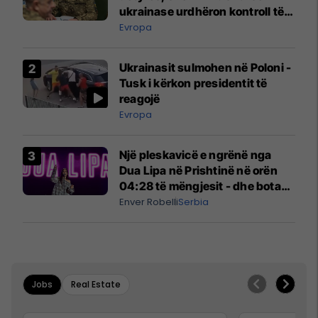
ukrainase urdhëron kontroll të
madh
Evropa
Ukrainasit sulmohen në Poloni -
Tusk i kërkon presidentit të
reagojë
Evropa
Një pleskavicë e ngrënë nga
Dua Lipa në Prishtinë në orën
04:28 të mëngjesit - dhe bota
digjitale serbe shpall gjendjen e
Enver Robelli
Serbia
luftës
Jobs
Real Estate