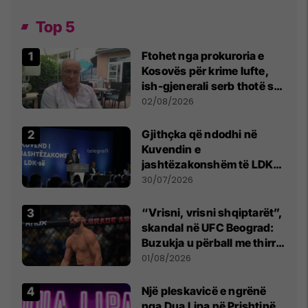
Top 5
Ftohet nga prokuroria e
Kosovës për krime lufte,
ish-gjenerali serb thotë se
dikush e tradhtoi në
02/08/2026
Beograd
Gjithçka që ndodhi në
Kuvendin e
jashtëzakonshëm të LDK-
së
30/07/2026
“Vrisni, vrisni shqiptarët”,
skandal në UFC Beograd:
Buzukja u përball me thirrje
anti-shqiptare nga
01/08/2026
tribunat
Një pleskavicë e ngrënë
nga Dua Lipa në Prishtinë