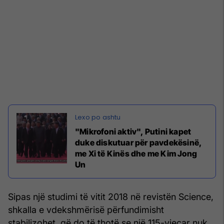
"Mikrofoni aktiv", Putini kapet
duke diskutuar për pavdekësinë,
me Xi të Kinës dhe me Kim Jong
Un
Sipas një studimi të vitit 2018 në revistën Science,
shkalla e vdekshmërisë përfundimisht
stabilizohet, që do të thotë se një 115-vjeçar nuk