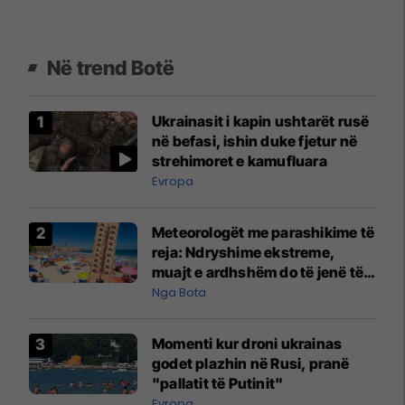
Në trend Botë
Ukrainasit i kapin ushtarët rusë
në befasi, ishin duke fjetur në
strehimoret e kamufluara
Evropa
Meteorologët me parashikime të
reja: Ndryshime ekstreme,
muajt e ardhshëm do të jenë të
pazakontë
Nga Bota
Momenti kur droni ukrainas
godet plazhin në Rusi, pranë
"pallatit të Putinit"
Evropa