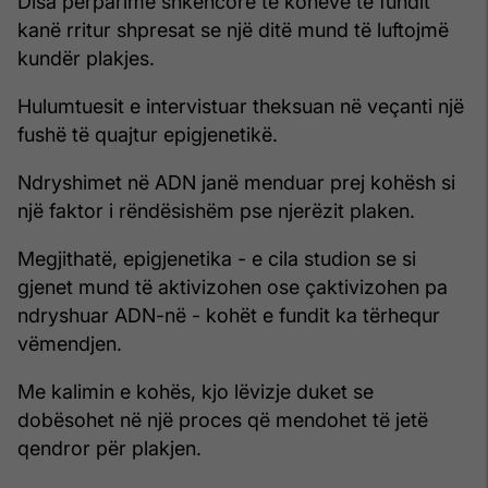
Disa përparime shkencore të kohëve të fundit
kanë rritur shpresat se një ditë mund të luftojmë
kundër plakjes.
Hulumtuesit e intervistuar theksuan në veçanti një
fushë të quajtur epigjenetikë.
Ndryshimet në ADN janë menduar prej kohësh si
një faktor i rëndësishëm pse njerëzit plaken.
Megjithatë, epigjenetika - e cila studion se si
gjenet mund të aktivizohen ose çaktivizohen pa
ndryshuar ADN-në - kohët e fundit ka tërhequr
vëmendjen.
Me kalimin e kohës, kjo lëvizje duket se
dobësohet në një proces që mendohet të jetë
qendror për plakjen.