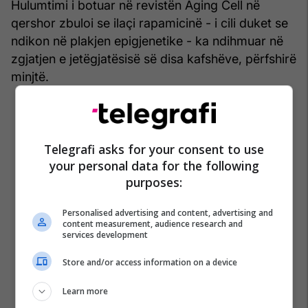
Hulumtimi i botuar në revistën Aging Cell në
qershor zbuloi se ilaçi rapamicinë - i cili duket se
ndikon në plakjen epigjenetike - ka ndihmuar në
zgjatjen e jetëgjatësisë së disa kafshëve, përfshirë
minjtë.
Telegrafi asks for your consent to use
your personal data for the following
purposes:
Personalised advertising and content, advertising and
content measurement, audience research and
services development
Store and/or access information on a device
Learn more