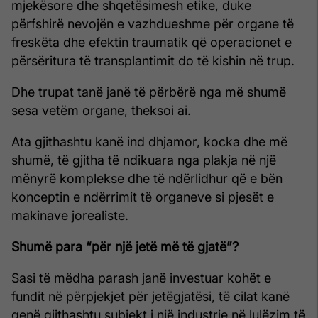
mjekësore dhe shqetësimesh etike, duke
përfshirë nevojën e vazhdueshme për organe të
freskëta dhe efektin traumatik që operacionet e
përsëritura të transplantimit do të kishin në trup.
Dhe trupat tanë janë të përbërë nga më shumë
sesa vetëm organe, theksoi ai.
Ata gjithashtu kanë ind dhjamor, kocka dhe më
shumë, të gjitha të ndikuara nga plakja në një
mënyrë komplekse dhe të ndërlidhur që e bën
konceptin e ndërrimit të organeve si pjesët e
makinave jorealiste.
Shumë para “për një jetë më të gjatë”?
Sasi të mëdha parash janë investuar kohët e
fundit në përpjekjet për jetëgjatësi, të cilat kanë
qenë gjithashtu subjekt i një industrie në lulëzim të