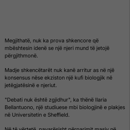
Megjithatë, nuk ka prova shkencore që
mbështesin idenë se një njeri mund të jetojë
përgjithmonë.
Madje shkencëtarët nuk kanë arritur as në një
konsensus nëse ekziston një kufi biologjik në
jetëgjatësinë e njeriut.
"Debati nuk është zgjidhur", ka thënë Ilaria
Bellantuono, një studiuese mbi biologjinë e plakjes
në Universitetin e Sheffield.
Në të vërtetë, pavarësisht përparimit masiv në