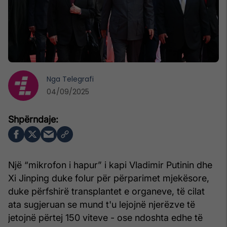
Nga
Telegrafi
04/09/2025
Një “mikrofon i hapur” i kapi Vladimir Putinin dhe
Xi Jinping duke folur për përparimet mjekësore,
duke përfshirë transplantet e organeve, të cilat
ata sugjeruan se mund t'u lejojnë njerëzve të
jetojnë përtej 150 viteve - ose ndoshta edhe të