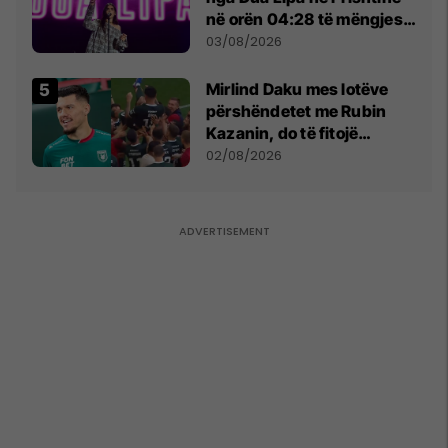
në orën 04:28 të mëngjesit
- dhe bota digjitale serbe
03/08/2026
shpall gjendjen e luftës
Mirlind Daku mes lotëve
përshëndetet me Rubin
Kazanin, do të fitojë
miliona te Spartak Moska
02/08/2026