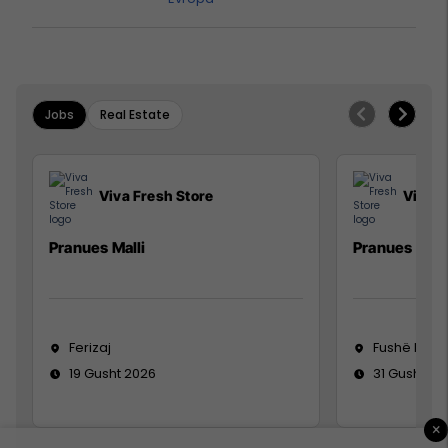
Jobs
Real Estate
Viva Fresh Store
Viva F
Pranues Malli
Pranues mall
Ferizaj
Fushë Koso
19 Gusht 2026
31 Gusht 20
×