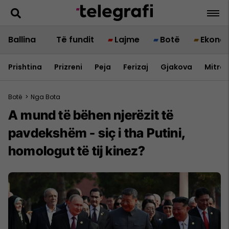
Ballina
Të fundit
Lajme
Botë
Ekono
Prishtina
Prizreni
Peja
Ferizaj
Gjakova
Mitrov
Botë
>
Nga Bota
A mund të bëhen njerëzit të
pavdekshëm - siç i tha Putini,
homologut të tij kinez?