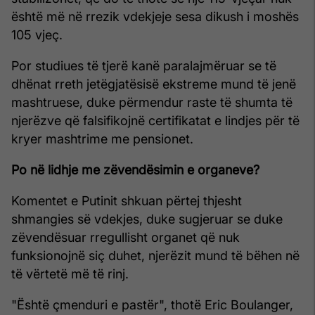
është më në rrezik vdekjeje sesa dikush i moshës
105 vjeç.
Por studiues të tjerë kanë paralajmëruar se të
dhënat rreth jetëgjatësisë ekstreme mund të jenë
mashtruese, duke përmendur raste të shumta të
njerëzve që falsifikojnë certifikatat e lindjes për të
kryer mashtrime me pensionet.
Po në lidhje me zëvendësimin e organeve?
Komentet e Putinit shkuan përtej thjesht
shmangies së vdekjes, duke sugjeruar se duke
zëvendësuar rregullisht organet që nuk
funksionojnë siç duhet, njerëzit mund të bëhen në
të vërtetë më të rinj.
"Është çmenduri e pastër", thotë Eric Boulanger,