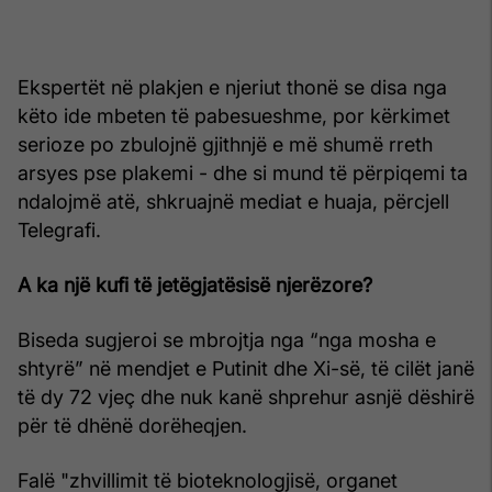
Ekspertët në plakjen e njeriut thonë se disa nga
këto ide mbeten të pabesueshme, por kërkimet
serioze po zbulojnë gjithnjë e më shumë rreth
arsyes pse plakemi - dhe si mund të përpiqemi ta
ndalojmë atë, shkruajnë mediat e huaja, përcjell
Telegrafi.
A ka një kufi të jetëgjatësisë njerëzore?
Biseda sugjeroi se mbrojtja nga “nga mosha e
shtyrë” në mendjet e Putinit dhe Xi-së, të cilët janë
të dy 72 vjeç dhe nuk kanë shprehur asnjë dëshirë
për të dhënë dorëheqjen.
Falë "zhvillimit të bioteknologjisë, organet