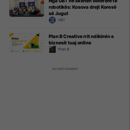
Nga UBT në skenën botërore të
robotikës: Kosova drejt Koresë
së Jugut
UBT
Plan B Creative rrit ndikimin e
biznesit tuaj online
Plan B