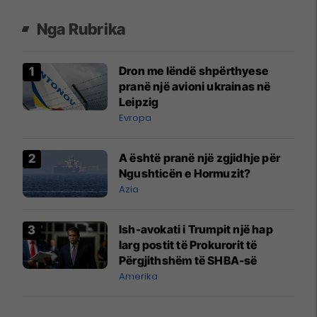
Nga Rubrika
Dron me lëndë shpërthyese
pranë një avioni ukrainas në
Leipzig
Evropa
A është pranë një zgjidhje për
Ngushticën e Hormuzit?
Azia
Ish-avokati i Trumpit një hap
larg postit të Prokurorit të
Përgjithshëm të SHBA-së
Amerika