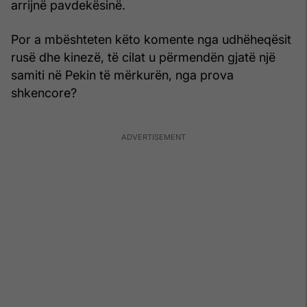
arrijnë pavdekësinë.
Por a mbështeten këto komente nga udhëheqësit
rusë dhe kinezë, të cilat u përmendën gjatë një
samiti në Pekin të mërkurën, nga prova
shkencore?