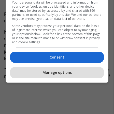
Your personal data will be processed and information from
your device (cookies, unique identifiers, and other device
data) may be stored by, accessed by and shared with 369
Por nuk ka garanci se ilaçi do të funksionojë tek
partners, or used specifically by this site. We and our partners
may use precise geolocation data.
List of partners.
njerëzit.
Some vendors may process your personal data on the basis
of legitimate interest, which you can object to by managing
Në këtë kontekst, për momentin, studiuesit
your options below. Look for a link at the bottom of this page
or in the site menu to manage or withdraw consent in privacy
sugjeruan që njerëzit të shqetësohen më pak për
and cookie settings.
mënyrat hipotetike për të rritur kohëzgjatjen e
jetës së tyre dhe në vend të kësaj të sigurohen që
Consent
koha që u ka mbetur të jetohet mirë.
"Fokusi duhet të jetë në zgjatjen e numrit të viteve
Manage options
me shëndet të mirë", thotë Bellantuono. /
Telegrafi
/