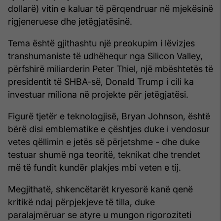
dollarë) vitin e kaluar të përqendruar në mjekësinë
rigjeneruese dhe jetëgjatësinë.
Tema është gjithashtu një preokupim i lëvizjes
transhumaniste të udhëhequr nga Silicon Valley,
përfshirë miliarderin Peter Thiel, një mbështetës të
presidentit të SHBA-së, Donald Trump i cili ka
investuar miliona në projekte për jetëgjatësi.
Figurë tjetër e teknologjisë, Bryan Johnson, është
bërë disi emblematike e çështjes duke i vendosur
vetes qëllimin e jetës së përjetshme - dhe duke
testuar shumë nga teoritë, teknikat dhe trendet
më të fundit kundër plakjes mbi veten e tij.
Megjithatë, shkencëtarët kryesorë kanë qenë
kritikë ndaj përpjekjeve të tilla, duke
paralajmëruar se atyre u mungon rigoroziteti