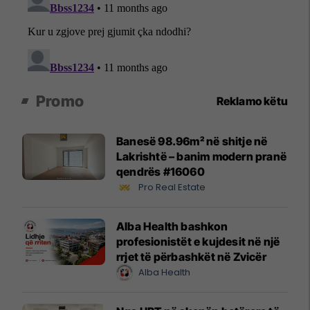
Promo
Reklamo këtu
Banesë 98.96m² në shitje në
Lakrishtë – banim modern pranë
qendrës #16060
Pro Real Estate
Alba Health bashkon
profesionistët e kujdesit në një
rrjet të përbashkët në Zvicër
Alba Health