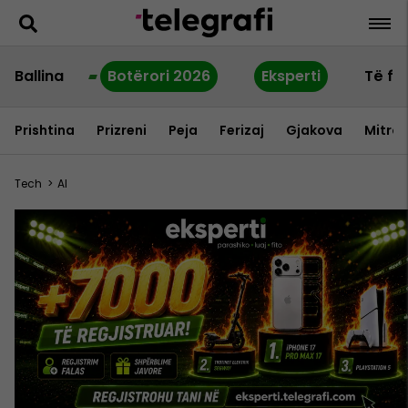
Ballina
Botërori 2026
Eksperti
Të fu
Prishtina
Prizreni
Peja
Ferizaj
Gjakova
Mitrov
Tech
>
AI