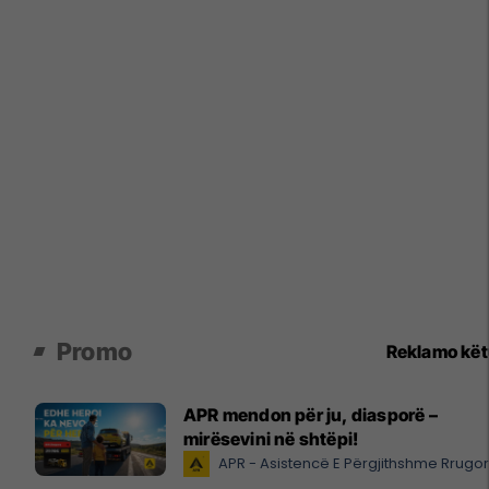
Promo
Reklamo kë
APR mendon për ju, diasporë –
mirësevini në shtëpi!
APR - Asistencë E Përgjithshme Rrugo