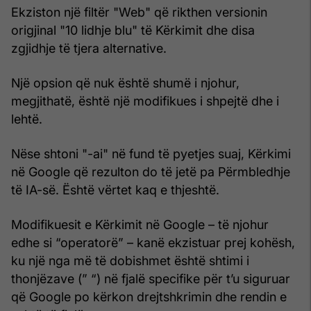
Ekziston një filtër "Web" që rikthen versionin
origjinal "10 lidhje blu" të Kërkimit dhe disa
zgjidhje të tjera alternative.
Një opsion që nuk është shumë i njohur,
megjithatë, është një modifikues i shpejtë dhe i
lehtë.
Nëse shtoni "-ai" në fund të pyetjes suaj, Kërkimi
në Google që rezulton do të jetë pa Përmbledhje
të IA-së. Është vërtet kaq e thjeshtë.
Modifikuesit e Kërkimit në Google – të njohur
edhe si “operatorë” – kanë ekzistuar prej kohësh,
ku një nga më të dobishmet është shtimi i
thonjëzave (” “) në fjalë specifike për t’u siguruar
që Google po kërkon drejtshkrimin dhe rendin e