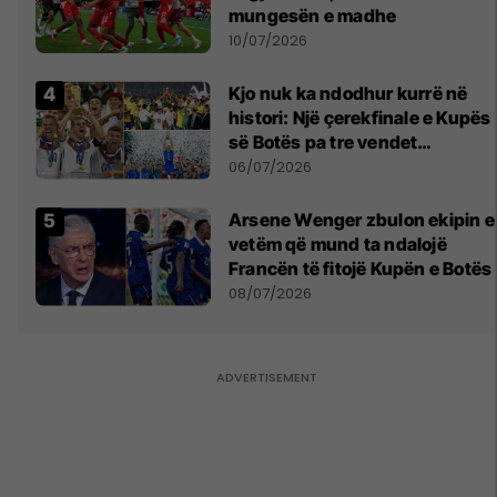
mungesën e madhe
10/07/2026
Kjo nuk ka ndodhur kurrë në
histori: Një çerekfinale e Kupës
së Botës pa tre vendet
legjendare të futbollit
06/07/2026
Arsene Wenger zbulon ekipin e
vetëm që mund ta ndalojë
Francën të fitojë Kupën e Botës
08/07/2026