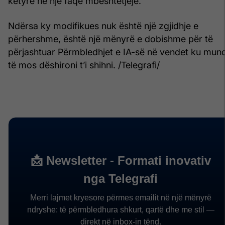
këtyre në një faqe mbështetjeje.
Ndërsa ky modifikues nuk është një zgjidhje e
përhershme, është një mënyrë e dobishme për të
përjashtuar Përmbledhjet e IA-së në vendet ku mun
të mos dëshironi t’i shihni. /Telegrafi/