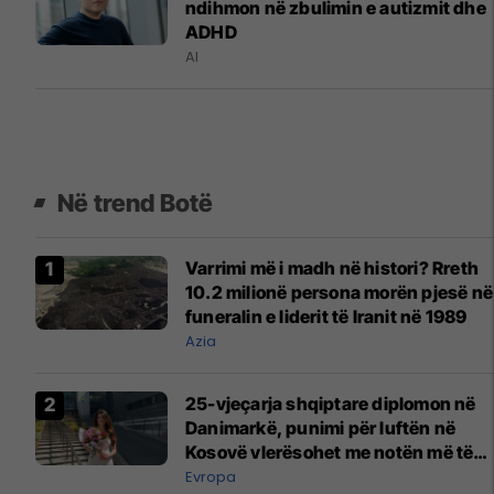
ndihmon në zbulimin e autizmit dhe
ADHD
AI
Në trend Botë
Varrimi më i madh në histori? Rreth
10.2 milionë persona morën pjesë në
funeralin e liderit të Iranit në 1989
Azia
25-vjeçarja shqiptare diplomon në
Danimarkë, punimi për luftën në
Kosovë vlerësohet me notën më të
lartë
Evropa