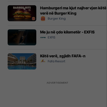
Hamburgeri ma kjut najher vjen këtë
verë në Burger King
Burger King
Me ju në çdo kilometër - EXFIS
EXFIS
Këtë verë, zgjidh FAFA-n
Fafa Resort