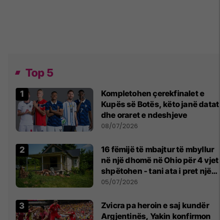
Top 5
Kompletohen çerekfinalet e
Kupës së Botës, këto janë datat
dhe oraret e ndeshjeve
08/07/2026
16 fëmijë të mbajtur të mbyllur
në një dhomë në Ohio për 4 vjet
shpëtohen - tani ata i pret një
sfidë e madhe
05/07/2026
Zvicra pa heroin e saj kundër
Argjentinës, Yakin konfirmon