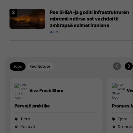
Pse SHBA-ja goditi infrastrukturën
mbrëmë ndërsa sot vazhdoi të
zmbrapsë sulmet iraniane
Azia
Jobs
Real Estate
Viva Fresh Store
Vi
Përvojë praktike
Pranues M
Tjera
Tjera
Kosovë
Drenas