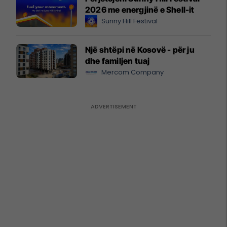
2026 me energjinë e Shell-it
Sunny Hill Festival
Një shtëpi në Kosovë - për ju
dhe familjen tuaj
Mercom Company