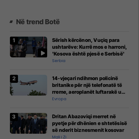
Në trend Botë
Sërish kërcënon, Vuçiq para
ushtarëve: Kurrë mos e harroni,
'Kosova është pjesë e Serbisë'
Serbia
14-vjeçari ndihmon policinë
britanike për një telefonatë të
rreme, aeroplanët luftarakë u
ngritën në ajër për të
Evropa
interceptuar fluturaken e Qatar
Airways që po shkonte drejt
Dritan Abazoviqi merret në
Mançesterit
pyetje për dhënien e shtetësisë
së nderit biznesmenit kosovar
Mali i Zi