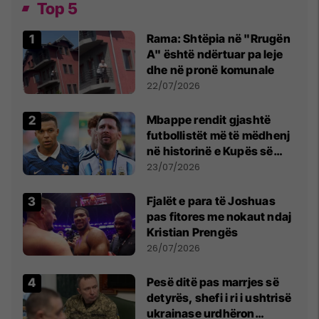
Top 5
Rama: Shtëpia në "Rrugën
A" është ndërtuar pa leje
dhe në pronë komunale
22/07/2026
Mbappe rendit gjashtë
futbollistët më të mëdhenj
në historinë e Kupës së
Botës, Messi mbetet i dyti
23/07/2026
Fjalët e para të Joshuas
pas fitores me nokaut ndaj
Kristian Prengës
26/07/2026
Pesë ditë pas marrjes së
detyrës, shefi i ri i ushtrisë
ukrainase urdhëron