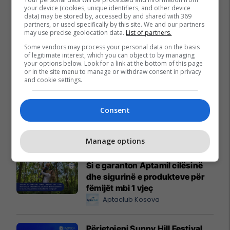
your device (cookies, unique identifiers, and other device
data) may be stored by, accessed by and shared with 369
partners, or used specifically by this site. We and our partners
may use precise geolocation data.
List of partners.
Some vendors may process your personal data on the basis
of legitimate interest, which you can object to by managing
your options below. Look for a link at the bottom of this page
Promo
or in the site menu to manage or withdraw consent in privacy
Reklamo këtu
and cookie settings.
IPKO thyen rekordin e trafikut
Consent
mobil në Kosovë, arrin kulmin
prej 60 Gbps
IPKO
Manage options
Si e garanton Aptamil cilësinë
dhe sigurinë e produkteve për
fëmijët mbi 1 vjeç
Aptaclub Kosova
Përjetojeni Sunny Hill Festival