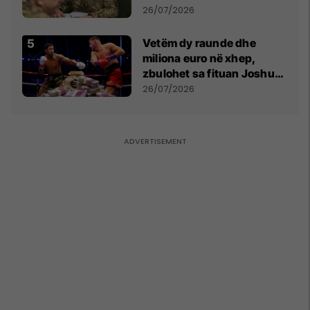
kontroll të madh
26/07/2026
Vetëm dy raunde dhe
miliona euro në xhep,
zbulohet sa fituan Joshua
e Prenga
26/07/2026