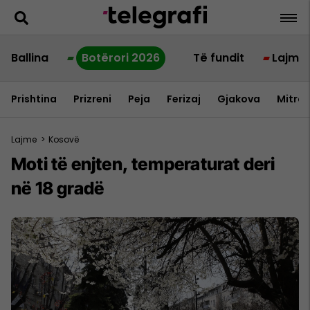
Ballina
Botërori 2026
Të fundit
Lajme
Prishtina
Prizreni
Peja
Ferizaj
Gjakova
Mitrov
Lajme
>
Kosovë
Moti të enjten, temperaturat deri
në 18 gradë