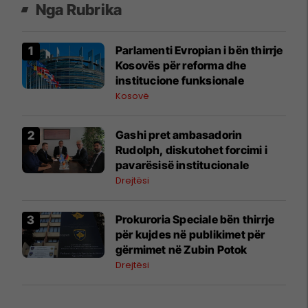
Nga Rubrika
Parlamenti Evropian i bën thirrje
Kosovës për reforma dhe
institucione funksionale
Kosovë
Gashi pret ambasadorin
Rudolph, diskutohet forcimi i
pavarësisë institucionale
Drejtësi
Prokuroria Speciale bën thirrje
për kujdes në publikimet për
gërmimet në Zubin Potok
Drejtësi