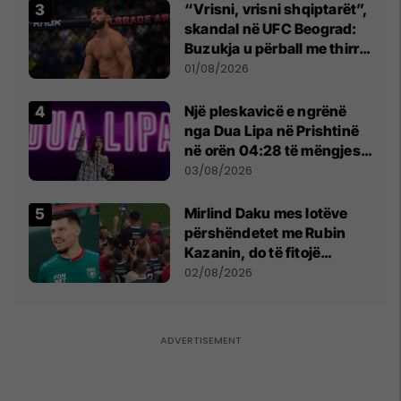
“Vrisni, vrisni shqiptarët”,
skandal në UFC Beograd:
Buzukja u përball me thirrje
anti-shqiptare nga
01/08/2026
tribunat
Një pleskavicë e ngrënë
nga Dua Lipa në Prishtinë
në orën 04:28 të mëngjesit
- dhe bota digjitale serbe
03/08/2026
shpall gjendjen e luftës
Mirlind Daku mes lotëve
përshëndetet me Rubin
Kazanin, do të fitojë
miliona te Spartak Moska
02/08/2026