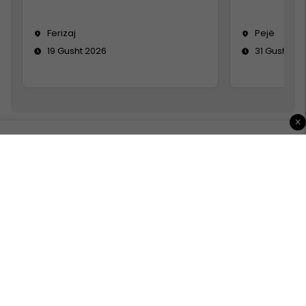
Ferizaj
Pejë
19 Gusht 2026
31 Gusht 20
×