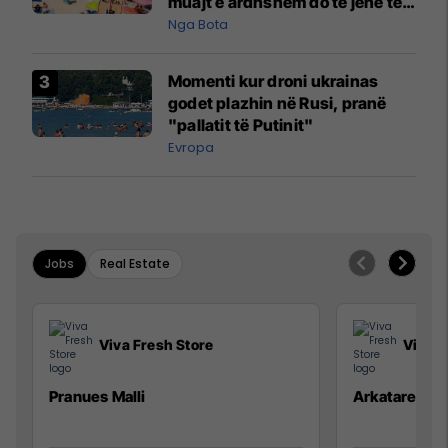
muajt e ardhshëm do të jenë të
pazakontë
Nga Bota
Momenti kur droni ukrainas
godet plazhin në Rusi, pranë
"pallatit të Putinit"
Evropa
Jobs
Real Estate
Viva Fresh Store
Viva F
Pranues Malli
Arkatare