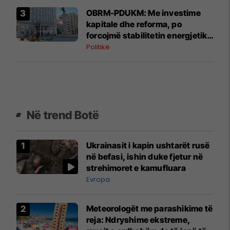
OBRM-PDUKM: Me investime
kapitale dhe reforma, po
forcojmë stabilitetin energjetik
të Maqedonisë
Politikë
Në trend Botë
Ukrainasit i kapin ushtarët rusë
në befasi, ishin duke fjetur në
strehimoret e kamufluara
Evropa
Meteorologët me parashikime të
reja: Ndryshime ekstreme,