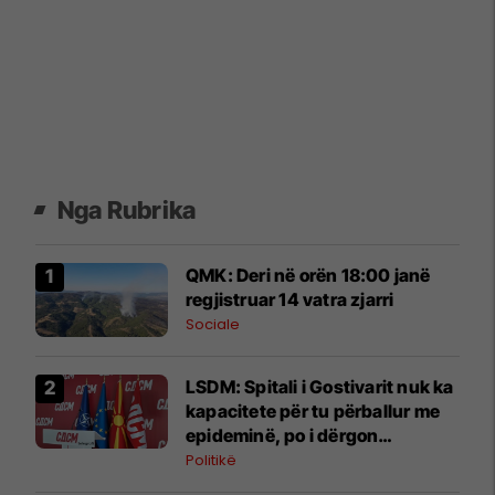
Nga Rubrika
QMK: Deri në orën 18:00 janë
regjistruar 14 vatra zjarri
Sociale
LSDM: Spitali i Gostivarit nuk ka
kapacitete për tu përballur me
epideminë, po i dërgon
pacientët në Tetovë
Politikë