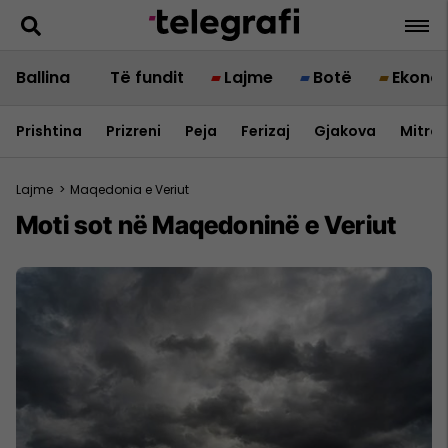
Ballina
Të fundit
Lajme
Botë
Ekono
Prishtina
Prizreni
Peja
Ferizaj
Gjakova
Mitrov
Lajme
>
Maqedonia e Veriut
Moti sot në Maqedoninë e Veriut