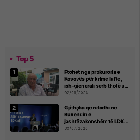
Top 5
Ftohet nga prokuroria e
Kosovës për krime lufte,
ish-gjenerali serb thotë se
dikush e tradhtoi në
02/08/2026
Beograd
Gjithçka që ndodhi në
Kuvendin e
jashtëzakonshëm të LDK-
së
30/07/2026