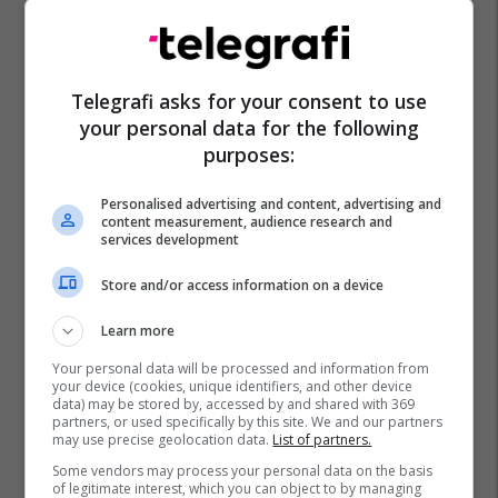
Telegrafi asks for your consent to use
your personal data for the following
purposes:
Personalised advertising and content, advertising and
content measurement, audience research and
services development
Store and/or access information on a device
Promo
Reklamo këtu
Learn more
Your personal data will be processed and information from
your device (cookies, unique identifiers, and other device
Banesë 98.96m² në shitje në
data) may be stored by, accessed by and shared with 369
Lakrishtë – banim modern pranë
partners, or used specifically by this site. We and our partners
qendrës #16060
may use precise geolocation data.
List of partners.
Pro Real Estate
Some vendors may process your personal data on the basis
of legitimate interest, which you can object to by managing