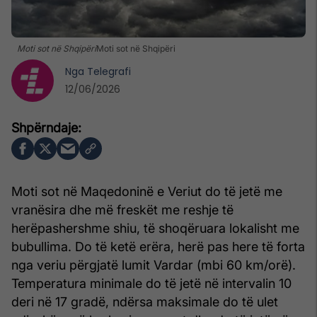
Moti sot në Shqipëri
Moti sot në Shqipëri
Nga
Telegrafi
12/06/2026
Moti sot në Maqedoninë e Veriut do të jetë me
vranësira dhe më freskët me reshje të
herëpashershme shiu, të shoqëruara lokalisht me
bubullima. Do të ketë erëra, herë pas here të forta
nga veriu përgjatë lumit Vardar (mbi 60 km/orë).
Temperatura minimale do të jetë në intervalin 10
deri në 17 gradë, ndërsa maksimale do të ulet