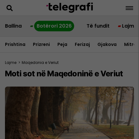
Ballina
Botërori 2026
Të fundit
Lajme
Prishtina
Prizreni
Peja
Ferizaj
Gjakova
Mitrov
Lajme
>
Maqedonia e Veriut
Moti sot në Maqedoninë e Veriut