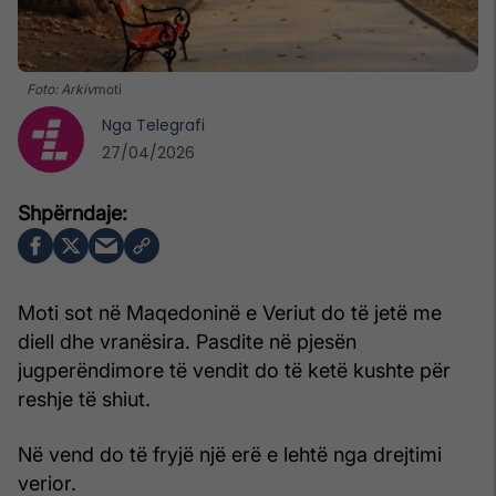
Foto: Arkiv
moti
Nga
Telegrafi
27/04/2026
Moti sot në Maqedoninë e Veriut do të jetë me
diell dhe vranësira. Pasdite në pjesën
jugperëndimore të vendit do të ketë kushte për
reshje të shiut.
Në vend do të fryjë një erë e lehtë nga drejtimi
verior.