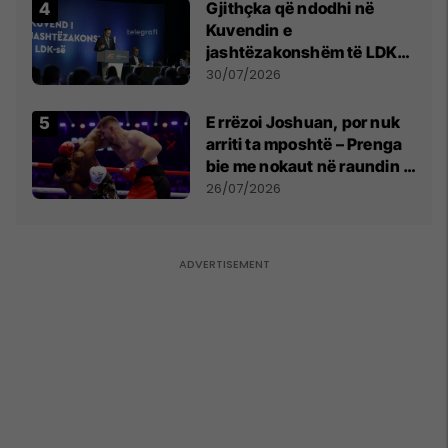
Gjithçka që ndodhi në
Kuvendin e
jashtëzakonshëm të LDK-
së
30/07/2026
E rrëzoi Joshuan, por nuk
arriti ta mposhtë – Prenga
bie me nokaut në raundin e
dytë
26/07/2026