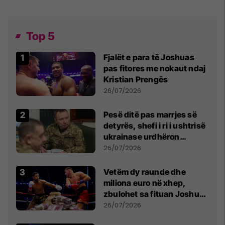
Top 5
Fjalët e para të Joshuas
pas fitores me nokaut ndaj
Kristian Prengës
26/07/2026
Pesë ditë pas marrjes së
detyrës, shefi i ri i ushtrisë
ukrainase urdhëron
kontroll të madh
26/07/2026
Vetëm dy raunde dhe
miliona euro në xhep,
zbulohet sa fituan Joshua
e Prenga
26/07/2026