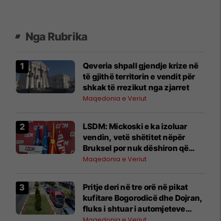
Nga Rubrika
Qeveria shpall gjendje krize në
të gjithë territorin e vendit për
shkak të rrezikut nga zjarret
Maqedonia e Veriut
LSDM: Mickoski e ka izoluar
vendin, vetë shëtitet nëpër
Bruksel por nuk dëshiron që
Maqedonia të jetë pjesë e BE-së
Maqedonia e Veriut
Pritje deri në tre orë në pikat
kufitare Bogorodicë dhe Dojran,
fluks i shtuar i automjeteve
edhe në Tabanocë
Maqedonia e Veriut