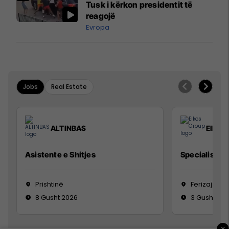
Tusk i kërkon presidentit të
reagojë
Evropa
Jobs
Real Estate
ALTINBAS
Elkos
Asistente e Shitjes
Specialist Mi
Prishtinë
Ferizaj
8 Gusht 2026
3 Gusht 20
×