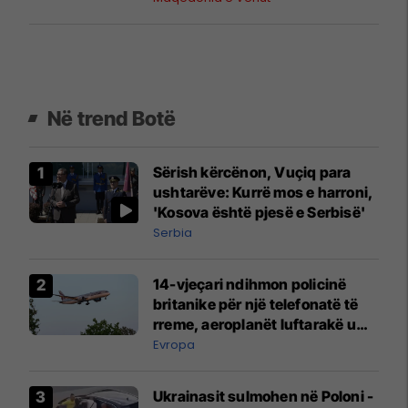
Në trend Botë
Sërish kërcënon, Vuçiq para
ushtarëve: Kurrë mos e harroni,
'Kosova është pjesë e Serbisë'
Serbia
14-vjeçari ndihmon policinë
britanike për një telefonatë të
rreme, aeroplanët luftarakë u
ngritën në ajër për të
Evropa
interceptuar fluturaken e Qatar
Airways që po shkonte drejt
Ukrainasit sulmohen në Poloni -
Mançesterit