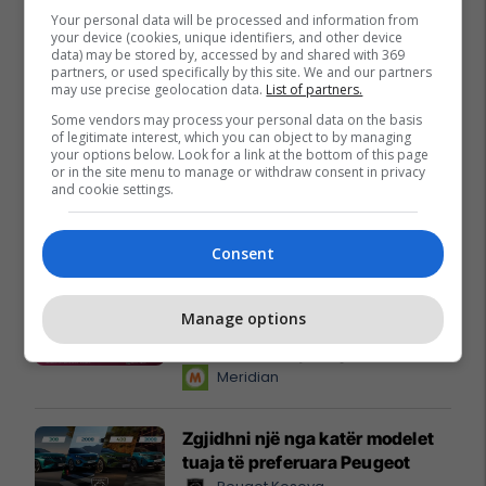
Your personal data will be processed and information from
your device (cookies, unique identifiers, and other device
data) may be stored by, accessed by and shared with 369
partners, or used specifically by this site. We and our partners
may use precise geolocation data.
List of partners.
Some vendors may process your personal data on the basis
of legitimate interest, which you can object to by managing
your options below. Look for a link at the bottom of this page
or in the site menu to manage or withdraw consent in privacy
and cookie settings.
Promo
Reklamo këtu
Consent
Këtë herë me kartelë
Manage options
gërvishtëse plotësisht digjitale
dhe mbi 40 mijë shpërblime
instant!
Meridian
Zgjidhni një nga katër modelet
tuaja të preferuara Peugeot