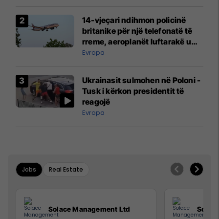
14-vjeçari ndihmon policinë
britanike për një telefonatë të
rreme, aeroplanët luftarakë u
ngritën në ajër për të
Evropa
interceptuar fluturaken e Qatar
Airways që po shkonte drejt
Ukrainasit sulmohen në Poloni -
Mançesterit
Tusk i kërkon presidentit të
reagojë
Evropa
Jobs
Real Estate
Solace Management Ltd
Solac