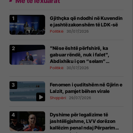
Më të lexuarat
Gjithçka që ndodhi në Kuvendin
e jashtëzakonshëm të LDK-së
Politikë
30/07/2026
"Nëse është përfshirë, ka
gabuar rëndë, nuk i falet",
Abdixhiku i çon “selam”
Përparim Ramës
Politikë
30/07/2026
Fenomen i çuditshëm në Gjirin e
Lalzit, pamjet bëhen virale
Shqipëri
29/07/2026
Dyshime për legalizime të
jashtëligjshme, LVV dorëzon
kallëzim penal ndaj Përparim