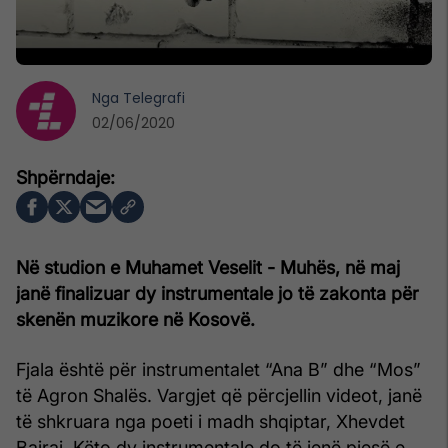
Nga
Telegrafi
02/06/2020
Në studion e Muhamet Veselit - Muhës, në maj
janë finalizuar dy instrumentale jo të zakonta për
skenën muzikore në Kosovë.
Fjala është për instrumentalet “Ana B” dhe “Mos”
të Agron Shalës. Vargjet që përcjellin videot, janë
të shkruara nga poeti i madh shqiptar, Xhevdet
Bajraj. Këto dy instrumentale do të jenë pjesë e