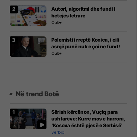
Autori, algoritmi dhe fundi i
betejës letrare
Cult+
Polemisti i rreptë Konica, i cili
asnjë punë nuk e çoi në fund!
Cult+
Në trend Botë
Sërish kërcënon, Vuçiq para
ushtarëve: Kurrë mos e harroni,
'Kosova është pjesë e Serbisë'
Serbia