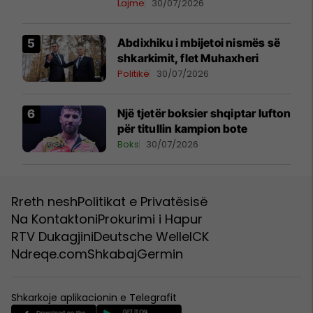
Ramës dhe zyrtarëve të
Lajme
30/07/2026
kabinetit të tij
Abdixhiku i mbijetoi nismës së
shkarkimit, flet Muhaxheri
Politikë
30/07/2026
Një tjetër boksier shqiptar lufton
për titullin kampion bote
Boks
30/07/2026
Rreth nesh
Politikat e Privatësisë
Na Kontaktoni
Prokurimi i Hapur
RTV Dukagjini
Deutsche Welle
ICK
Ndreqe.com
Shkabaj
Germin
Shkarkoje aplikacionin e Telegrafit