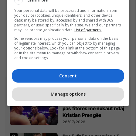
Learn more
Your personal data will be processed and information from
your device (cookies, unique identifiers, and other device
data) may be stored by, accessed by and shared with 369
partners, or used specifically by this site. We and our partners
may use precise geolocation data.
List of partners.
Some vendors may process your personal data on the basis
of legitimate interest, which you can object to by managing
your options below. Look for a link at the bottom of this page
or in the site menu to manage or withdraw consent in privacy
and cookie settings.
Consent
Top 5
Manage options
Fjalët e para të Joshuas
pas fitores me nokaut ndaj
Kristian Prengës
26/07/2026