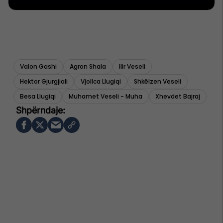
Valon Gashi
Agron Shala
Ilir Veseli
Hektor Gjurgjiali
Vjollca Llugiqi
Shkëlzen Veseli
Besa Llugiqi
Muhamet Veseli - Muha
Xhevdet Bajraj