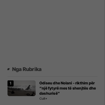
Nga Rubrika
Odiseu dhe Nolani - rikthim për
“një fytyrë mes të shenjtës dhe
dashurisë”
Cult+