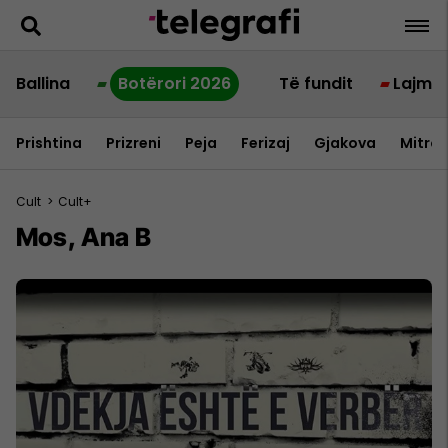
Ballina
Botërori 2026
Të fundit
Lajme
Prishtina
Prizreni
Peja
Ferizaj
Gjakova
Mitrov
Cult
>
Cult+
Mos, Ana B