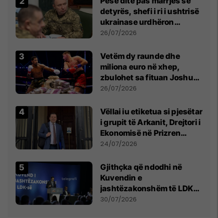
Pesë ditë pas marrjes së
detyrës, shefi i ri i ushtrisë
ukrainase urdhëron
kontroll të madh
26/07/2026
Vetëm dy raunde dhe
miliona euro në xhep,
zbulohet sa fituan Joshua
e Prenga
26/07/2026
Vëllai iu etiketua si pjesëtar
i grupit të Arkanit, Drejtori i
Ekonomisë në Prizren
mohon pretendimet
24/07/2026
Gjithçka që ndodhi në
Kuvendin e
jashtëzakonshëm të LDK-
së
30/07/2026