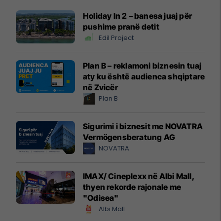
Holiday In 2 – banesa juaj për
pushime pranë detit
Edil Project
Plan B – reklamoni biznesin tuaj
aty ku është audienca shqiptare
në Zvicër
Plan B
Sigurimi i biznesit me NOVATRA
Vermögensberatung AG
NOVATRA
IMAX/ Cineplexx në Albi Mall,
thyen rekorde rajonale me
"Odisea"
Albi Mall