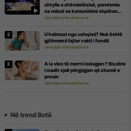
shtylla e shëndetësisë, pandemia
na mësoi se komunikimi shpëton
jetë
Gjendjet shëndetësore
U helmuat nga ushqimi? Nuk është
gjithmonë fajtor vakti i fundit
Gjendjet shëndetësore
A ia vlen të merrni kolagjen? Studimi
i madh sjell përgjigjen që shumë e
presin
Gjendjet shëndetësore
Në trend Botë