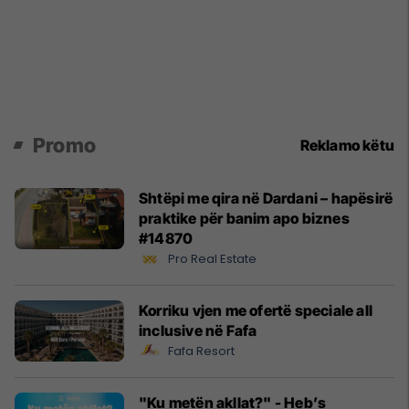
Promo
Reklamo këtu
Shtëpi me qira në Dardani – hapësirë
praktike për banim apo biznes
#14870
Pro Real Estate
Korriku vjen me ofertë speciale all
inclusive në Fafa
Fafa Resort
"Ku metën akllat?" - Heb’s