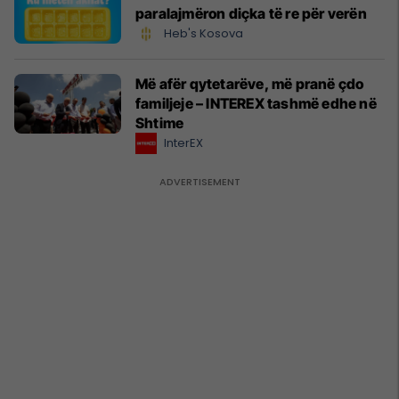
paralajmëron diçka të re për verën
Heb's Kosova
Më afër qytetarëve, më pranë çdo
familjeje – INTEREX tashmë edhe në
Shtime
InterEX