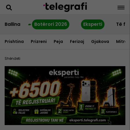
Ballina
Botërori 2026
Eksperti
Të fu
Prishtina
Prizreni
Peja
Ferizaj
Gjakova
Mitrov
Shëndeti