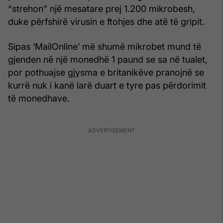
“strehon” një mesatare prej 1.200 mikrobesh,
duke përfshirë virusin e ftohjes dhe atë të gripit.
Sipas ‘MailOnline’ më shumë mikrobet mund të
gjenden në një monedhë 1 paund se sa në tualet,
por pothuajse gjysma e britanikëve pranojnë se
kurrë nuk i kanë larë duart e tyre pas përdorimit
të monedhave.