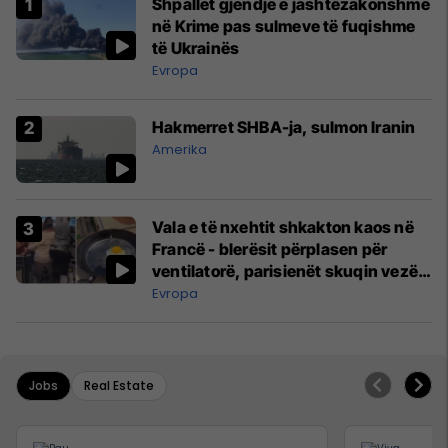
Shpallet gjendje e jashtëzakonshme
në Krime pas sulmeve të fuqishme
të Ukrainës
Evropa
Hakmerret SHBA-ja, sulmon Iranin
Amerika
Vala e të nxehtit shkakton kaos në
Francë - blerësit përplasen për
ventilatorë, parisienët skuqin vezë
në dritare
Evropa
Jobs
Real Estate