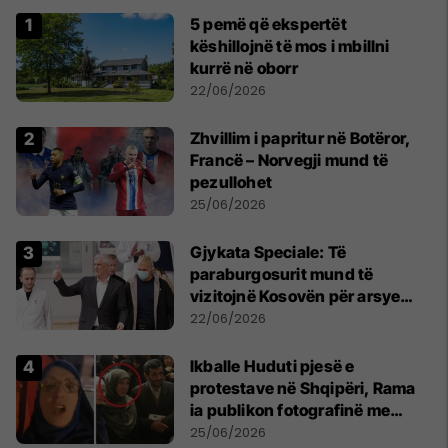
5 pemë që ekspertët
këshillojnë të mos i mbillni
kurrë në oborr
22/06/2026
Zhvillim i papritur në Botëror,
Francë – Norvegji mund të
pezullohet
25/06/2026
​Gjykata Speciale: Të
paraburgosurit mund të
vizitojnë Kosovën për arsye
humanitare
22/06/2026
Ikballe Huduti pjesë e
protestave në Shqipëri, Rama
ia publikon fotografinë me
Ahmadinejadin e Iranit
25/06/2026