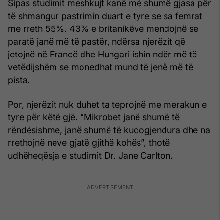
Sipas studimit meshkujt kanë më shumë gjasa për
të shmangur pastrimin duart e tyre se sa femrat
me rreth 55%. 43% e britanikëve mendojnë se
paratë janë më të pastër, ndërsa njerëzit që
jetojnë në Francë dhe Hungari ishin ndër më të
vetëdijshëm se monedhat mund të jenë më të
pista.
Por, njerëzit nuk duhet ta teprojnë me merakun e
tyre për këtë gjë. “Mikrobet janë shumë të
rëndësishme, janë shumë të kudogjendura dhe na
rrethojnë neve gjatë gjithë kohës”, thotë
udhëheqësja e studimit Dr. Jane Carlton.