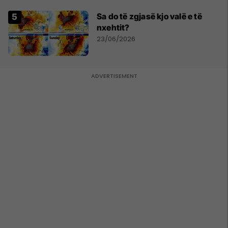
Sa do të zgjasë kjo valë e të
nxehtit?
23/06/2026