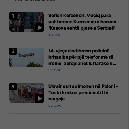
Sërish kërcënon, Vuçiq para
ushtarëve: Kurrë mos e harroni,
'Kosova është pjesë e Serbisë'
Serbia
14-vjeçari ndihmon policinë
britanike për një telefonatë të
rreme, aeroplanët luftarakë u
ngritën në ajër për të
Evropa
interceptuar fluturaken e Qatar
Airways që po shkonte drejt
Ukrainasit sulmohen në Poloni -
Mançesterit
Tusk i kërkon presidentit të
reagojë
Evropa