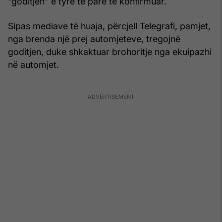
“goditjen” e tyre të parë të konfirmuar.
Sipas mediave të huaja, përcjell Telegrafi, pamjet,
nga brenda një prej automjeteve, tregojnë
goditjen, duke shkaktuar brohoritje nga ekuipazhi
në automjet.