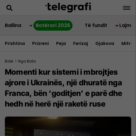
Ballina
Botërori 2026
Të fundit
Lajme
Prishtina
Prizreni
Peja
Ferizaj
Gjakova
Mitrov
Botë
>
Nga Bota
Momenti kur sistemi i mbrojtjes
ajrore i Ukrainës, një dhuratë nga
Franca, bën ‘goditjen’ e parë dhe
hedh në herë një raketë ruse