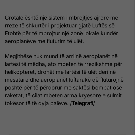
Crotale është një sistem i mbrojtjes ajrore me
rreze të shkurtër i projektuar gjatë Luftës së
Ftohtë për të mbrojtur një zonë lokale kundër
aeroplanëve me fluturim të ulët.
Megjithëse nuk mund të arrijnë aeroplanët në
lartësi të mëdha, ato mbeten të rrezikshme për
helikopterët, dronët me lartësi të ulët deri në
mesatare dhe aeroplanët luftarakë që fluturojnë
poshtë për të përdorur me saktësi bombat ose
raketat, të cilat mbeten arma kryesore e sulmit
tokësor të të dyja palëve. /
Telegrafi
/