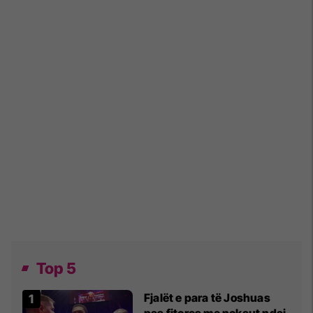
Top 5
Fjalët e para të Joshuas