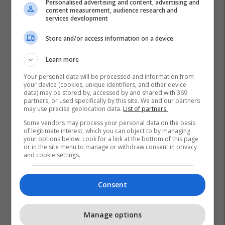
Personalised advertising and content, advertising and
content measurement, audience research and
services development
Store and/or access information on a device
Learn more
Your personal data will be processed and information from
your device (cookies, unique identifiers, and other device
data) may be stored by, accessed by and shared with 369
partners, or used specifically by this site. We and our partners
may use precise geolocation data.
List of partners.
Some vendors may process your personal data on the basis
of legitimate interest, which you can object to by managing
your options below. Look for a link at the bottom of this page
or in the site menu to manage or withdraw consent in privacy
Kriza Në Ukrainë
Ukraina
Rusia
and cookie settings.
Consent
Manage options