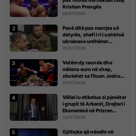
pas fitores me nokaut ndaj
Kristian Prengës
26/07/2026
Pesë ditë pas marrjes së
detyrës, shefi i ri i ushtrisë
ukrainase urdhëron
kontroll të madh
26/07/2026
Vetëm dy raunde dhe
miliona euro në xhep,
zbulohet sa fituan Joshua
e Prenga
26/07/2026
Vëllai iu etiketua si pjesëtar
i grupit të Arkanit, Drejtori i
Ekonomisë në Prizren
mohon pretendimet
24/07/2026
Gjithçka që ndodhi në