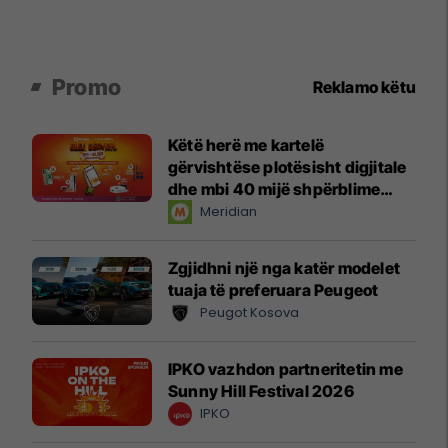
Promo
Reklamo këtu
Këtë herë me kartelë
gërvishtëse plotësisht digjitale
dhe mbi 40 mijë shpërblime
instant!
Meridian
Zgjidhni një nga katër modelet
tuaja të preferuara Peugeot
Peugot Kosova
IPKO vazhdon partneritetin me
Sunny Hill Festival 2026
IPKO