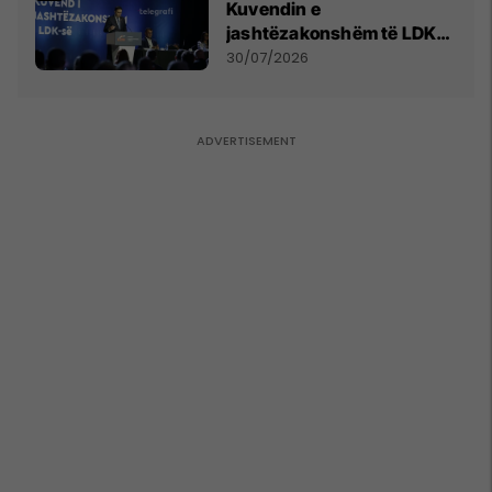
Kuvendin e
jashtëzakonshëm të LDK-
së
30/07/2026