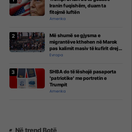
Iranin fuqishëm, duam ta
fitojmë luftën
Amerika
Më shumë se gjysma e
migrantëve kthehen në Marok
pas kalimit masiv të kufirit drejt
Ceutës
Evropa
SHBA do të lëshojë pasaporta
'patriotike' me portretin e
Trumpit
Amerika
Në trend Botë