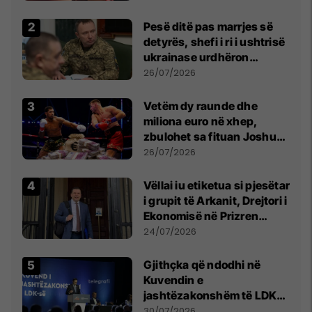
Pesë ditë pas marrjes së
detyrës, shefi i ri i ushtrisë
ukrainase urdhëron
kontroll të madh
26/07/2026
Vetëm dy raunde dhe
miliona euro në xhep,
zbulohet sa fituan Joshua
e Prenga
26/07/2026
Vëllai iu etiketua si pjesëtar
i grupit të Arkanit, Drejtori i
Ekonomisë në Prizren
mohon pretendimet
24/07/2026
Gjithçka që ndodhi në
Kuvendin e
jashtëzakonshëm të LDK-
së
30/07/2026