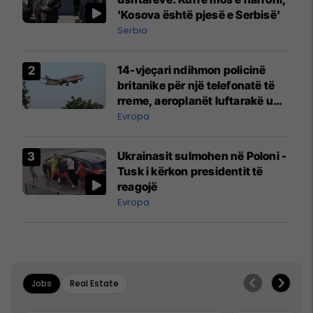
'Kosova është pjesë e Serbisë'
Serbia
14-vjeçari ndihmon policinë
britanike për një telefonatë të
rreme, aeroplanët luftarakë u
ngritën në ajër për të
Evropa
interceptuar fluturaken e Qatar
Airways që po shkonte drejt
Ukrainasit sulmohen në Poloni -
Mançesterit
Tusk i kërkon presidentit të
reagojë
Evropa
Jobs
Real Estate