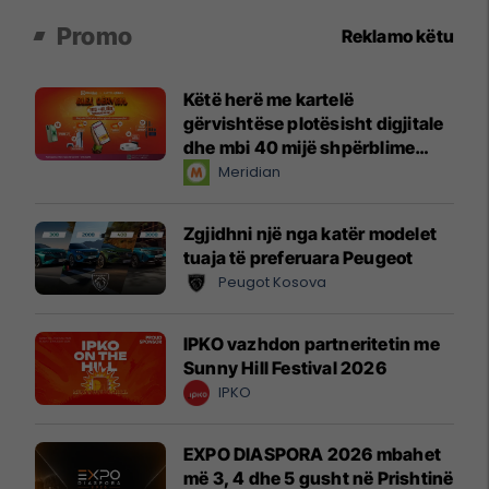
Promo
Reklamo këtu
Këtë herë me kartelë
gërvishtëse plotësisht digjitale
dhe mbi 40 mijë shpërblime
instant!
Meridian
Zgjidhni një nga katër modelet
tuaja të preferuara Peugeot
Peugot Kosova
IPKO vazhdon partneritetin me
Sunny Hill Festival 2026
IPKO
EXPO DIASPORA 2026 mbahet
më 3, 4 dhe 5 gusht në Prishtinë