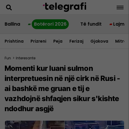
Ballina
Botërori 2026
Të fundit
Lajme
Prishtina
Prizreni
Peja
Ferizaj
Gjakova
Mitrov
Fun
>
Interesante
Momenti kur luani sulmon
interpretuesin në një cirk në Rusi -
ai bashkë me gruan e tij e
vazhdojnë shfaqjen sikur s'kishte
ndodhur asgjë