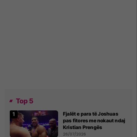
Top 5
Fjalët e para të Joshuas
pas fitores me nokaut ndaj
Kristian Prengës
26/07/2026