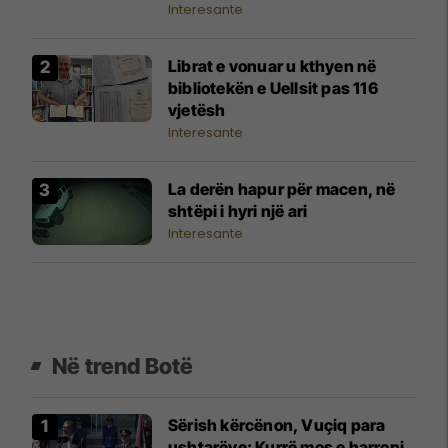
Interesante
Librat e vonuar u kthyen në
bibliotekën e Uellsit pas 116
vjetësh
Interesante
La derën hapur për macen, në
shtëpi i hyri një ari
Interesante
Në trend Botë
Sërish kërcënon, Vuçiq para
ushtarëve: Kurrë mos e harroni,