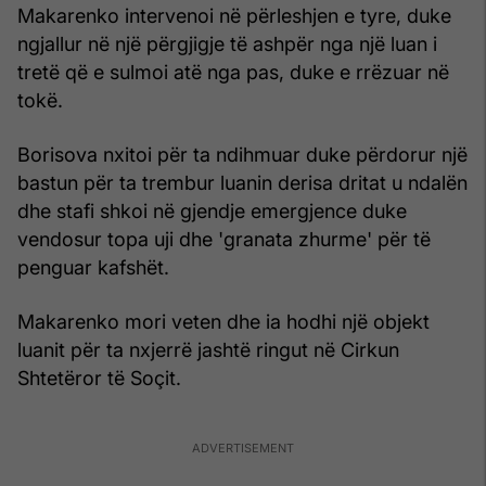
Makarenko intervenoi në përleshjen e tyre, duke
ngjallur në një përgjigje të ashpër nga një luan i
tretë që e sulmoi atë nga pas, duke e rrëzuar në
tokë.
Borisova nxitoi për ta ndihmuar duke përdorur një
bastun për ta trembur luanin derisa dritat u ndalën
dhe stafi shkoi në gjendje emergjence duke
vendosur topa uji dhe 'granata zhurme' për të
penguar kafshët.
Makarenko mori veten dhe ia hodhi një objekt
luanit për ta nxjerrë jashtë ringut në Cirkun
Shtetëror të Soçit.