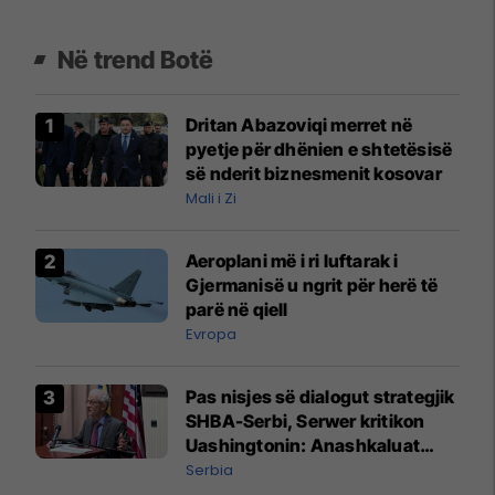
Në trend Botë
Dritan Abazoviqi merret në
pyetje për dhënien e shtetësisë
së nderit biznesmenit kosovar
Mali i Zi
Aeroplani më i ri luftarak i
Gjermanisë u ngrit për herë të
parë në qiell
Evropa
Pas nisjes së dialogut strategjik
SHBA-Serbi, Serwer kritikon
Uashingtonin: Anashkaluat
Banjskën, sulmin ndaj KFOR-it
Serbia
dhe rrëmbimin e Policëve të