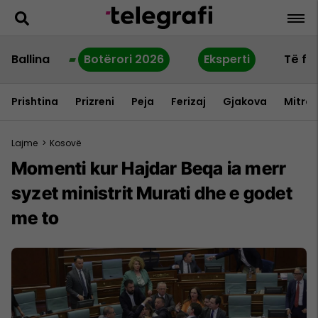
Ballina
Botërori 2026
Eksperti
Të fu
Prishtina
Prizreni
Peja
Ferizaj
Gjakova
Mitrov
Lajme
>
Kosovë
Momenti kur Hajdar Beqa ia merr
syzet ministrit Murati dhe e godet
me to