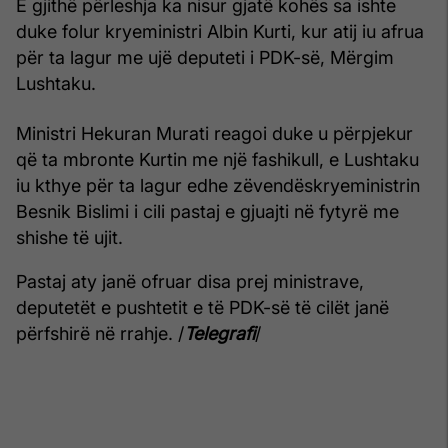
E gjithë përleshja ka nisur gjatë kohës sa ishte
duke folur kryeministri Albin Kurti, kur atij iu afrua
për ta lagur me ujë deputeti i PDK-së, Mërgim
Lushtaku.
Ministri Hekuran Murati reagoi duke u përpjekur
që ta mbronte Kurtin me një fashikull, e Lushtaku
iu kthye për ta lagur edhe zëvendëskryeministrin
Besnik Bislimi i cili pastaj e gjuajti në fytyrë me
shishe të ujit.
Pastaj aty janë ofruar disa prej ministrave,
deputetët e pushtetit e të PDK-së të cilët janë
përfshirë në rrahje. /
Telegrafi
/