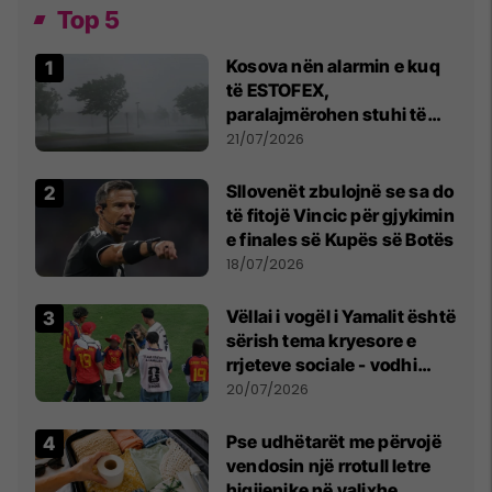
Top 5
Kosova nën alarmin e kuq
të ESTOFEX,
paralajmërohen stuhi të
fuqishme me breshër dhe
21/07/2026
erëra të forta
Sllovenët zbulojnë se sa do
të fitojë Vincic për gjykimin
e finales së Kupës së Botës
18/07/2026
Vëllai i vogël i Yamalit është
sërish tema kryesore e
rrjeteve sociale - vodhi
vëmendjen pas finales së
20/07/2026
Kupës së Botës
Pse udhëtarët me përvojë
vendosin një rrotull letre
higjienike në valixhe