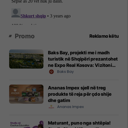
Promo
Reklamo këtu
Baks Bay, projekti me i madh
turistik në Shqipëri prezantohet
ne Expo Real Kosova: Vizitoni
shtandin dhe zbuloni
Baks Bay
mundësitë e investimit
Ananas Impex sjell në treg
produkte të reja për çdo shije
dhe gatim
Ananas Impex
Maturant, puno nga shtëpia!