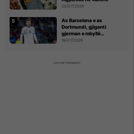
20/07/2026
As Barcelona e as
Dortmundi, gjiganti
gjerman e mbyllë
marrëveshjen për Fisnik
19/07/2026
Asllanin