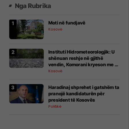
Nga Rubrika
Moti në fundjavë
Kosovë
​Instituti Hidrometeorologjik: U
shënuan reshje në gjithë
vendin, Komorani kryeson me 15
mm shi
Kosovë
Haradinaj shprehet i gatshëm ta
pranojë kandidaturën për
president të Kosovës
Politikë