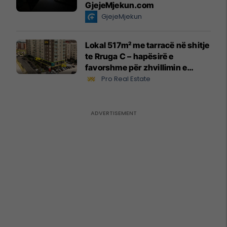
GjejeMjekun.com
GjejeMjekun
Lokal 517m² me tarracë në shitje
te Rruga C – hapësirë e
favorshme për zhvillimin e
biznesit #15796
Pro Real Estate