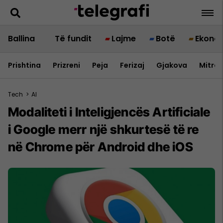
Ballina
Të fundit
Lajme
Botë
Ekono
Prishtina
Prizreni
Peja
Ferizaj
Gjakova
Mitrov
Tech
>
AI
Modaliteti i Inteligjencës Artificiale
i Google merr një shkurtesë të re
në Chrome për Android dhe iOS