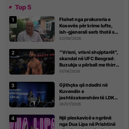
Top 5
Ftohet nga prokuroria e
Kosovës për krime lufte,
ish-gjenerali serb thotë se
dikush e tradhtoi në
02/08/2026
Beograd
“Vrisni, vrisni shqiptarët”,
skandal në UFC Beograd:
Buzukja u përball me thirrje
anti-shqiptare nga
01/08/2026
tribunat
Gjithçka që ndodhi në
Kuvendin e
jashtëzakonshëm të LDK-
së
30/07/2026
Një pleskavicë e ngrënë
nga Dua Lipa në Prishtinë