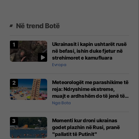
Në trend Botë
Ukrainasit i kapin ushtarët rusë
në befasi, ishin duke fjetur në
strehimoret e kamufluara
Evropa
Meteorologët me parashikime të
reja: Ndryshime ekstreme,
muajt e ardhshëm do të jenë të
pazakontë
Nga Bota
Momenti kur droni ukrainas
godet plazhin në Rusi, pranë
"pallatit të Putinit"