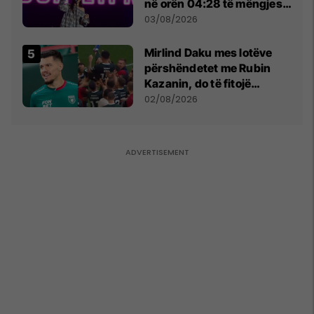
në orën 04:28 të mëngjesit
- dhe bota digjitale serbe
03/08/2026
shpall gjendjen e luftës
Mirlind Daku mes lotëve
përshëndetet me Rubin
Kazanin, do të fitojë
miliona te Spartak Moska
02/08/2026