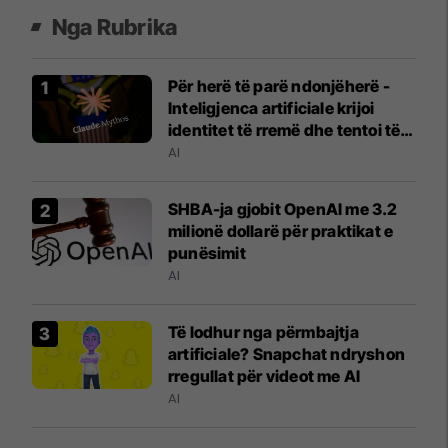
Nga Rubrika
Për herë të parë ndonjëherë -
Inteligjenca artificiale krijoi
identitet të rremë dhe tentoi të
mashtronte një person real
AI
SHBA-ja gjobit OpenAI me 3.2
milionë dollarë për praktikat e
punësimit
AI
Të lodhur nga përmbajtja
artificiale? Snapchat ndryshon
rregullat për videot me AI
AI