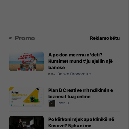
Promo
Reklamo këtu
A po don me rrnu n’deti?
Kursimet mund t’ju sjellin një
banesë
Banka Ekonomike
Plan B Creative rrit ndikimin e
biznesit tuaj online
Plan B
Po kërkoni mjek apo klinikë në
Kosovë? Njihuni me