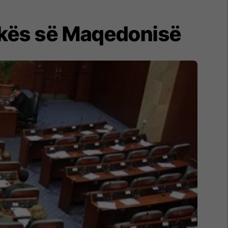
likës së Maqedonisë