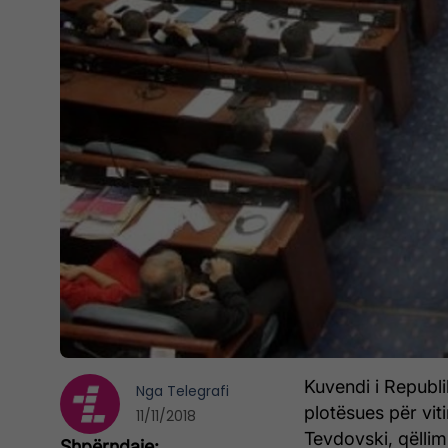
Kuvendi i Republ
Nga
Telegrafi
plotësues për vit
11/11/2018
Tevdovski, qëllim