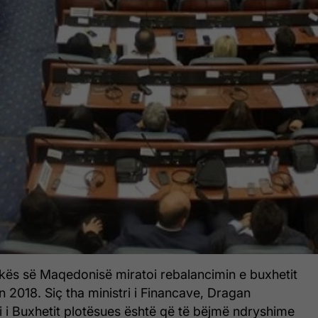
ikës së Maqedonisë miratoi rebalancimin e buxhetit
in 2018. Siç tha ministri i Financave, Dragan
i i Buxhetit plotësues është që të bëjmë ndryshime