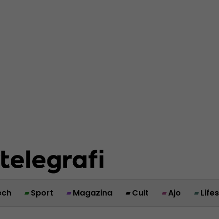
ech
Sport
Magazina
Cult
Ajo
Life