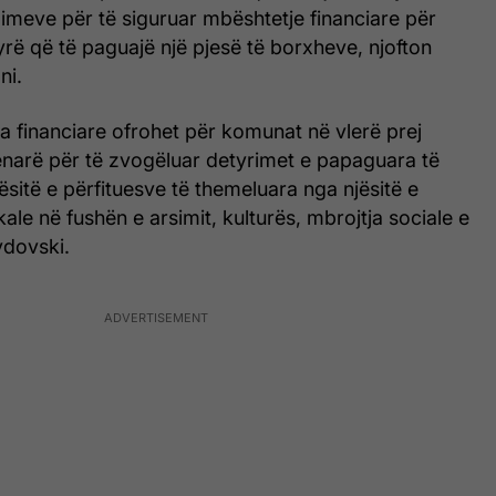
imeve për të siguruar mbështetje financiare për
ë që të paguajë një pjesë të borxheve, njofton
ni.
 financiare ofrohet për komunat në vlerë prej
enarë për të zvogëluar detyrimet e papaguara të
itë e përfituesve të themeluara nga njësitë e
ale në fushën e arsimit, kulturës, mbrojtja sociale e
vdovski.