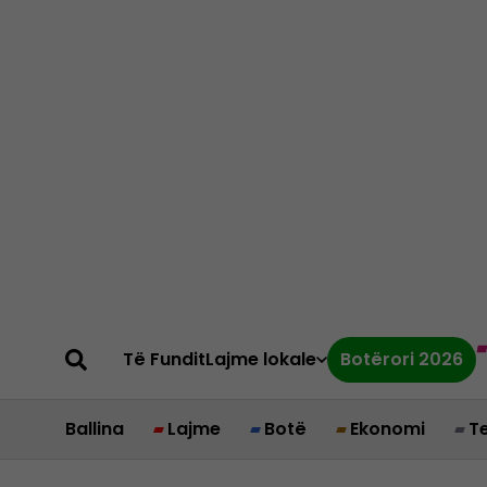
Të Fundit
Lajme lokale
Botërori 2026
Ballina
Lajme
Botë
Ekonomi
T