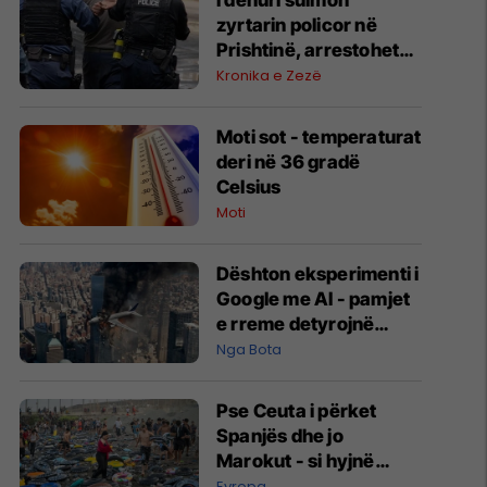
I dehuri sulmon
zyrtarin policor në
Prishtinë, arrestohet
pas incidentit
Kronika e Zezë
Moti sot - temperaturat
deri në 36 gradë
Celsius
Moti
Dështon eksperimenti i
Google me AI - pamjet
e rreme detyrojnë
kompaninë të reagojë
Nga Bota
Pse Ceuta i përket
Spanjës dhe jo
Marokut - si hyjnë
masivisht migrantët në
Evropa