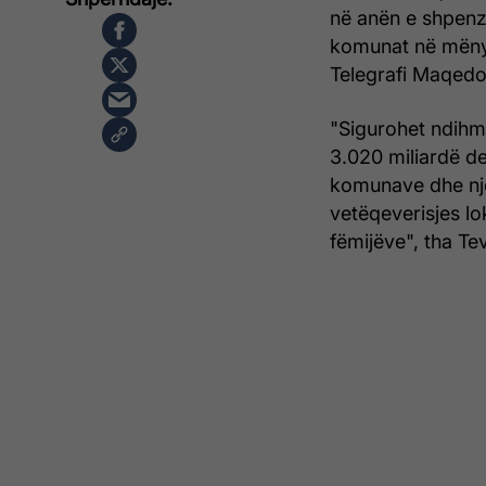
në anën e shpenz
komunat në mënyr
Telegrafi Maqedo
"Sigurohet ndihma
3.020 miliardë d
komunave dhe njës
vetëqeverisjes lok
fëmijëve", tha Te