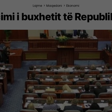
Lajme
>
Maqedoni
>
Ekonomi
imi i buxhetit të Repub