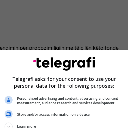
endimin për propozim ligjin me të cilën këto fonde
porcionalisht nëpër komuna, duke arritur në 51% të
ortuara dhe të papaguara. Me zgjidhjen ligjore
krijohet një mekanizëm për të parandaluar
dhjes së detyrimeve të papaguara në komuna.
Telegrafi asks for your consent to use your
personal data for the following purposes:
 propozuar është rishikuar rritja e BPV-së në
Personalised advertising and content, advertising and content
heksuar, kjo është kryesisht për shkak të bllokadës
measurement, audience research and services development
 dhe BE nga ana e opozitës. Integrimi i vendit sjell
hmëri, të cilat janë më të rëndësishme kur
Store and/or access information on a device
e investitorëve. Pasiguria mund të ndikojë
Learn more