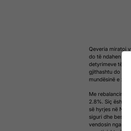
Qeveria miratoi v
do të ndahen pro
detyrimeve të rap
gjithashtu do të 
mundësinë e zgji
Me rebalancimin e
2.8%. Siç është t
së hyrjes në NATO
siguri dhe besues
vendosin nga ana 