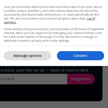
konomi.
/Telegrafi/
Your personal data will be processed and information from your device
(cookies, unique identifiers, and other device data) may be stored by,
accessed by and shared with 369 partners, or used specifically by this
site. We and our partners may use precise geolocation data.
List of
partners.
Some vendors may process your personal data on the basis of legitimate
interest, which you can object to by managing your options below. Look
for a link at the bottom of this page or in the site menu to manage or
withdraw consent in privacy and cookie settings.
Manage options
Consent