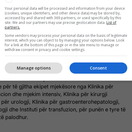
ëtë akt human, pas humbjes së një anëtari të
Your personal data will be processed and information from your device
tha ministri i Shëndetësisë, Azir Aliu.
(cookies, unique identifiers, and other device data) may be stored by,
accessed by and shared with 369 partners, or used specifically by this
site. We and our partners may use precise geolocation data.
List of
bëtare për transplantim, prof. dr. Biljana
partners.
reh mirënjohje të madhe për familjen, pa pëlqimin
Some vendors may process your personal data on the basis of legitimate
interest, which you can object to by managing your options below. Look
 të ishte e mundur të realizoheshin këto
for a link at the bottom of this page or in the site menu to manage or
s çdo transplantimi qëndron një histori njerëzore.
withdraw consent in privacy and cookie settings.
jë histori për guxim dhe dhurim jete. Ky është akti
aritetit që një shoqëri mund të ketë.
Manage options
Consent
prehim falënderim për koordinatorët e
e për të gjitha ekipet mjekësore nga Klinika për
cion dhe mjekim intensiv, Klinika për kirurgji
a për urologji, Klinika për gastroenterohepatologji,
ogji dhe Instituti për transfuzion, për punën e tyre të
të palodhur.