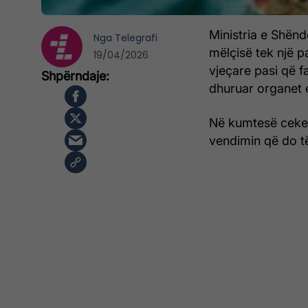
Ministria e Shënd
Nga
Telegrafi
mëlçisë tek një p
19/04/2026
vjeçare pasi që fa
dhuruar organet e 
Në kumtesë ceket 
vendimin që do të