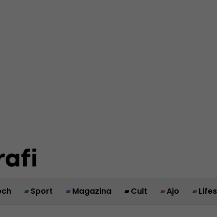
ech
Sport
Magazina
Cult
Ajo
Life