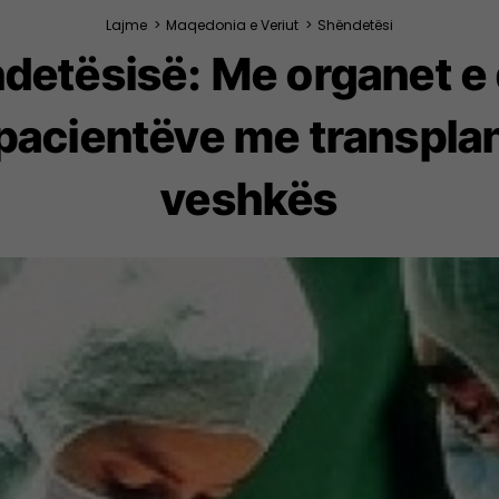
Lajme
>
Maqedonia e Veriut
>
Shëndetësi
ndetësisë: Me organet e
 pacientëve me transpla
veshkës