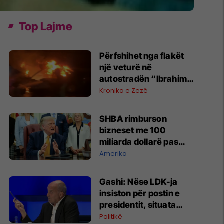
Top Lajme
Përfshihet nga flakët
një veturë në
autostradën “Ibrahim
Rugova”
Kronika e Zezë
SHBA rimburson
bizneset me 100
miliarda dollarë pas
anulimit të tarifave të
Amerika
Trumpit
Gashi: Nëse LDK-ja
insiston për postin e
presidentit, situata
komplikohet - pres që
Politikë