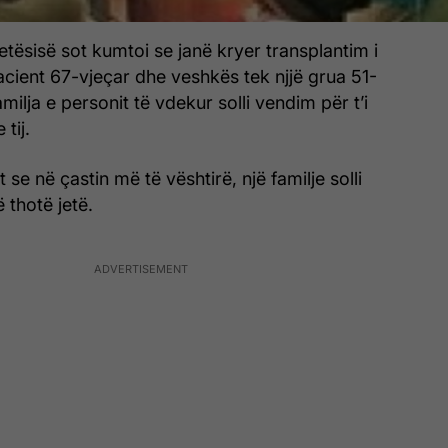
etësisë sot kumtoi se janë kryer transplantim i
acient 67-vjeçar dhe veshkës tek njjë grua 51-
milja e personit të vdekur solli vendim për t’i
tij.
se në çastin më të vështirë, një familje solli
 thotë jetë.