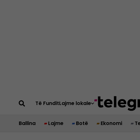
Të Fundit
Lajme lokale
Ballina
Lajme
Botë
Ekonomi
T