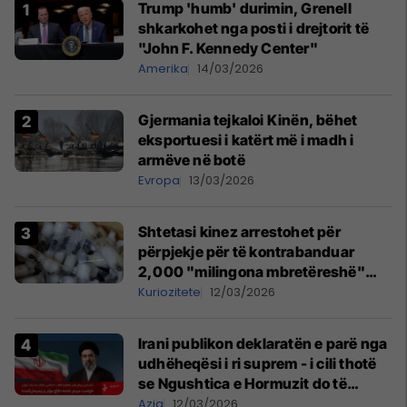
Trump 'humb' durimin, Grenell
shkarkohet nga posti i drejtorit të
"John F. Kennedy Center"
Amerika
14/03/2026
Gjermania tejkaloi Kinën, bëhet
eksportuesi i katërt më i madh i
armëve në botë
Evropa
13/03/2026
Shtetasi kinez arrestohet për
përpjekje për të kontrabanduar
2,000 "milingona mbretëreshë"
nga Kenia
Kuriozitete
12/03/2026
Irani publikon deklaratën e parë nga
udhëheqësi i ri suprem - i cili thotë
se Ngushtica e Hormuzit do të
mbetet e mbyllur
Azia
12/03/2026