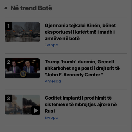
Në trend Botë
Gjermania tejkaloi Kinën, bëhet
eksportuesi i katërt më i madh i
armëve në botë
Evropa
Trump 'humb' durimin, Grenell
shkarkohet nga posti i drejtorit të
"John F. Kennedy Center"
Amerika
Goditet impianti i prodhimit të
sistemeve të mbrojtjes ajrore në
Rusi
Evropa