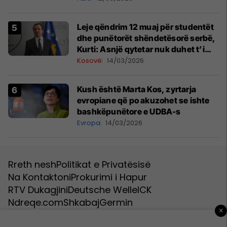
Leje qëndrim 12 muaj për studentët
dhe punëtorët shëndetësorë serbë,
Kurti: Asnjë qytetar nuk duhet t’i
druhet Ligjit për të huajt
Kosovë
14/03/2026
Kush është Marta Kos, zyrtarja
evropiane që po akuzohet se ishte
bashkëpunëtore e UDBA-s
Evropa
14/03/2026
Rreth nesh
Politikat e Privatësisë
Na Kontaktoni
Prokurimi i Hapur
RTV Dukagjini
Deutsche Welle
ICK
Ndreqe.com
Shkabaj
Germin
×