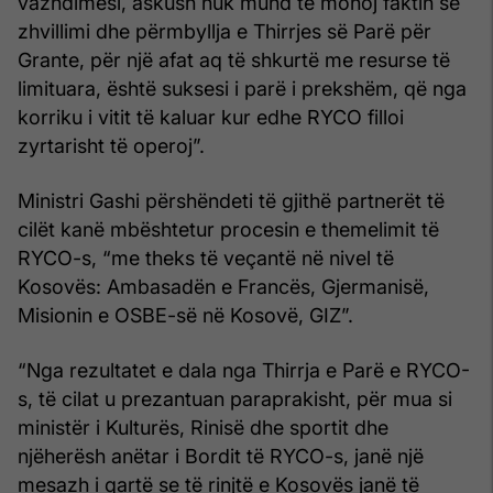
vazhdimësi, askush nuk mund të mohoj faktin se
zhvillimi dhe përmbyllja e Thirrjes së Parë për
Grante, për një afat aq të shkurtë me resurse të
limituara, është suksesi i parë i prekshëm, që nga
korriku i vitit të kaluar kur edhe RYCO filloi
zyrtarisht të operoj”.
Ministri Gashi përshëndeti të gjithë partnerët të
cilët kanë mbështetur procesin e themelimit të
RYCO-s, “me theks të veçantë në nivel të
Kosovës: Ambasadën e Francës, Gjermanisë,
Misionin e OSBE-së në Kosovë, GIZ”.
“Nga rezultatet e dala nga Thirrja e Parë e RYCO-
s, të cilat u prezantuan paraprakisht, për mua si
ministër i Kulturës, Rinisë dhe sportit dhe
njëherësh anëtar i Bordit të RYCO-s, janë një
mesazh i qartë se të rinjtë e Kosovës janë të