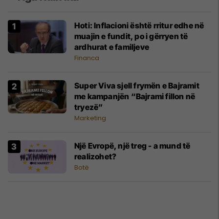
Hoti: Inflacioni është rritur edhe në
muajin e fundit, po i gërryen të
ardhurat e familjeve
Financa
Super Viva sjell frymën e Bajramit
me kampanjën “Bajrami fillon në
tryezë”
Marketing
Një Evropë, një treg - a mund të
realizohet?
Botë