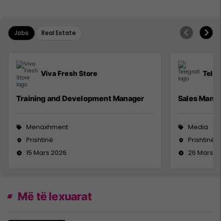
Jobs
Real Estate
Viva Fresh Store
Teleg
Training and Development Manager
Sales Mana
Menaxhment
Media
Prishtinë
Prishtinë
15 Mars 2026
26 Mars 2
Më të lexuarat