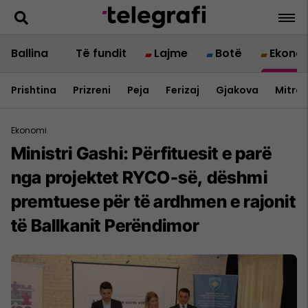
Ballina
Të fundit
Lajme
Botë
Ekono
Prishtina
Prizreni
Peja
Ferizaj
Gjakova
Mitrov
Ekonomi
Ministri Gashi: Përfituesit e parë
nga projektet RYCO-së, dëshmi
premtuese për të ardhmen e rajonit
të Ballkanit Perëndimor