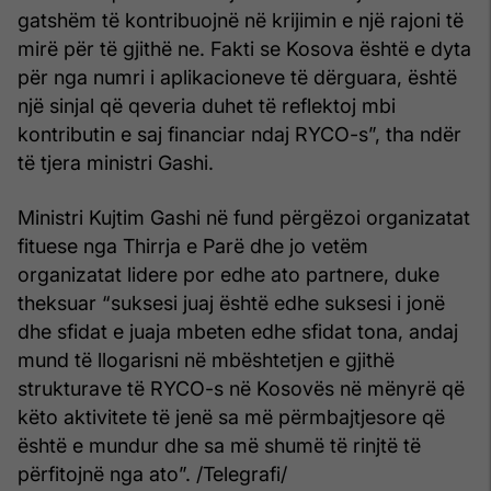
gatshëm të kontribuojnë në krijimin e një rajoni të
mirë për të gjithë ne. Fakti se Kosova është e dyta
për nga numri i aplikacioneve të dërguara, është
një sinjal që qeveria duhet të reflektoj mbi
kontributin e saj financiar ndaj RYCO-s”, tha ndër
të tjera ministri Gashi.
Ministri Kujtim Gashi në fund përgëzoi organizatat
fituese nga Thirrja e Parë dhe jo vetëm
organizatat lidere por edhe ato partnere, duke
theksuar “suksesi juaj është edhe suksesi i jonë
dhe sfidat e juaja mbeten edhe sfidat tona, andaj
mund të llogarisni në mbështetjen e gjithë
strukturave të RYCO-s në Kosovës në mënyrë që
këto aktivitete të jenë sa më përmbajtjesore që
është e mundur dhe sa më shumë të rinjtë të
përfitojnë nga ato”. /Telegrafi/