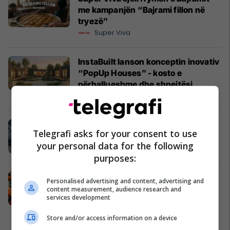
me kampanjën “Bajrami fillon në
tryezë”
Super Viva
InstaBuilt lanson konceptin inovativ
“PopUp Houses” - kosto e
përballueshme dhe shpejtësi
maksimale në ndërtim
InstaBuilt
Siguria nuk ka alternativë - zgjedh
Telegrafi asks for your consent to use
profesionalizëm
your personal data for the following
Porsche Prishtina
purposes:
Siguria nga zjarri kërkon planifikim
Personalised advertising and content, advertising and
dhe standarde profesionale
content measurement, audience research and
services development
Albkos Safety
Store and/or access information on a device