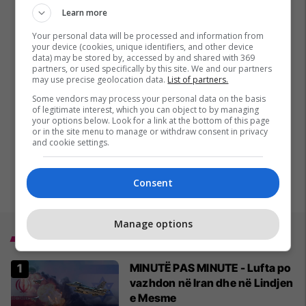
Learn more
Your personal data will be processed and information from
your device (cookies, unique identifiers, and other device
data) may be stored by, accessed by and shared with 369
partners, or used specifically by this site. We and our partners
may use precise geolocation data.
List of partners.
Some vendors may process your personal data on the basis
of legitimate interest, which you can object to by managing
your options below. Look for a link at the bottom of this page
or in the site menu to manage or withdraw consent in privacy
and cookie settings.
Consent
Manage options
Top 5
MINUTË PAS MINUTE - Lufta po
vazhdon në Iran dhe në Lindjen
e Mesme