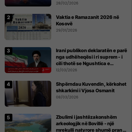
28/02/2026
Vaktia e Ramazanit 2026 në
Kosovë
29/01/2026
Irani publikon deklaratën e parë
nga udhëheqësi i ri suprem - i
cili thotë se Ngushtica e
Hormuzit do të mbetet e
12/03/2026
mbyllur
Shpërndau Kuvendin, kërkohet
shkarkimi i Vjosa Osmanit
08/03/2026
Zbulimi i jashtëzakonshëm
arkeologjik në Bovillë - një
mrekulli natyrore shumë pranë