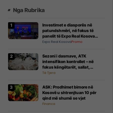
Nga Rubrika
Investimet e diasporës në
patundshmëri, në fokus të
panelit të Expo Real Kosova
2026
Expo Real Kosova
Promo
Sezoni i dasmave, ATK
intensifikon kontrollet – në
fokus këngëtarët, sallat,
fotografët dhe shërbimet tjera
Të Tjera
​ASK: Prodhimet bimore në
Kosovë u shtrenjtuan 10 për
qind më shumë se vjet
Financa