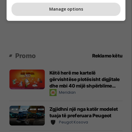
Manage options
Promo
Reklamo këtu
Këtë herë me kartelë
gërvishtëse plotësisht digjitale
dhe mbi 40 mijë shpërblime
instant!
Meridian
Zgjidhni një nga katër modelet
tuaja të preferuara Peugeot
Peugot Kosova