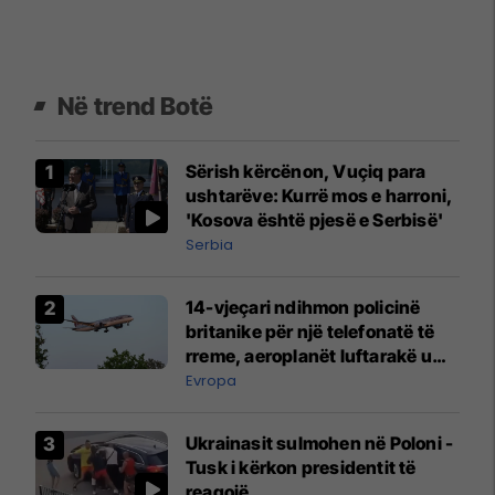
Në trend Botë
Sërish kërcënon, Vuçiq para
ushtarëve: Kurrë mos e harroni,
'Kosova është pjesë e Serbisë'
Serbia
14-vjeçari ndihmon policinë
britanike për një telefonatë të
rreme, aeroplanët luftarakë u
ngritën në ajër për të
Evropa
interceptuar fluturaken e Qatar
Airways që po shkonte drejt
Ukrainasit sulmohen në Poloni -
Mançesterit
Tusk i kërkon presidentit të
reagojë