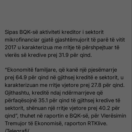
Sipas BQK-së aktiviteti kreditor i sektorit
mikrofinanciar gjatë gjashtëmujorit të parë të vitit
2017 u karakterizua me rritje të përshpejtuar të
vlerës së kredive prej 31.9 për qind.
“Ekonomitë familjare, që kanë një pjesëmarrje
prej 64.9 për qind në gjithsej kreditë e sektorit, u
karakterizuan me rritje vjetore prej 27.8 për qind.
Gjithashtu, kreditë ndaj ndërmarrjeve që
përfaqësojnë 35.1 për qind të gjithsej kredive të
sektorit, shënuan një rritje vjetore prej 40.2 për
qind”, thuhet në raportin e BQK-së, për Vlerësimin
Tremujor të Ekonomisë, raporton RTKlive.
/Telegrafi/