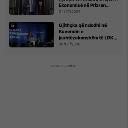
Ekonomisë në Prizren
mohon pretendimet
24/07/2026
Gjithçka që ndodhi në
Kuvendin e
jashtëzakonshëm të LDK-
së
30/07/2026