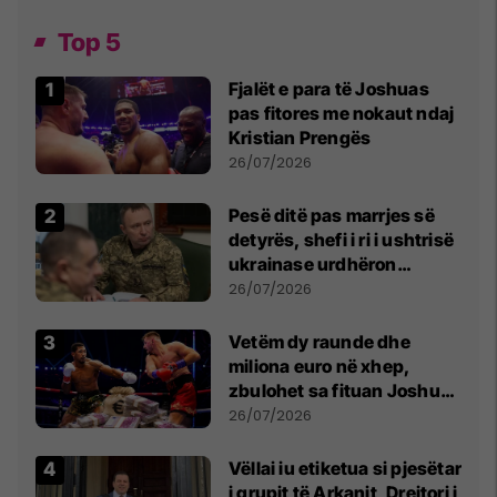
Top 5
Fjalët e para të Joshuas
pas fitores me nokaut ndaj
Kristian Prengës
26/07/2026
Pesë ditë pas marrjes së
detyrës, shefi i ri i ushtrisë
ukrainase urdhëron
kontroll të madh
26/07/2026
Vetëm dy raunde dhe
miliona euro në xhep,
zbulohet sa fituan Joshua
e Prenga
26/07/2026
Vëllai iu etiketua si pjesëtar
i grupit të Arkanit, Drejtori i