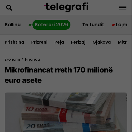
Ballina
Botërori 2026
Të fundit
Lajme
Prishtina
Prizreni
Peja
Ferizaj
Gjakova
Mitrov
Ekonomi
>
Financa
Mikrofinancat rreth 170 milionë
euro asete