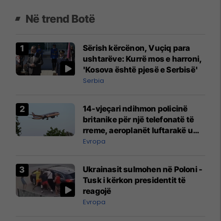
Në trend Botë
Sërish kërcënon, Vuçiq para
ushtarëve: Kurrë mos e harroni,
'Kosova është pjesë e Serbisë'
Serbia
14-vjeçari ndihmon policinë
britanike për një telefonatë të
rreme, aeroplanët luftarakë u
ngritën në ajër për të
Evropa
interceptuar fluturaken e Qatar
Airways që po shkonte drejt
Ukrainasit sulmohen në Poloni -
Mançesterit
Tusk i kërkon presidentit të
reagojë
Evropa