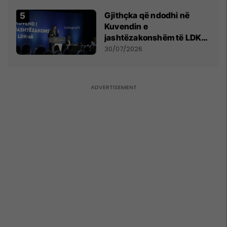
Gjithçka që ndodhi në
Kuvendin e
jashtëzakonshëm të LDK-
së
30/07/2026