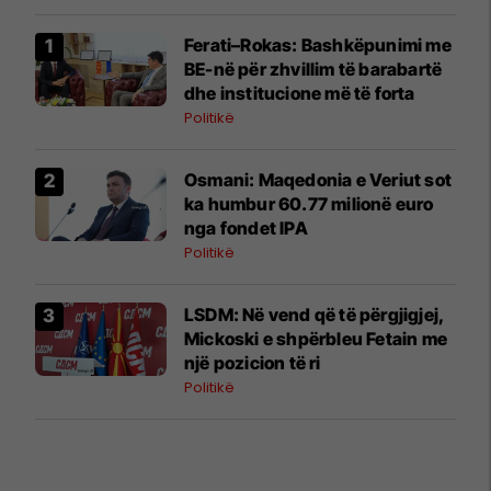
Ferati–Rokas: Bashkëpunimi me
BE-në për zhvillim të barabartë
dhe institucione më të forta
Politikë
Osmani: Maqedonia e Veriut sot
ka humbur 60.77 milionë euro
nga fondet IPA
Politikë
LSDM: Në vend që të përgjigjej,
Mickoski e shpërbleu Fetain me
një pozicion të ri
Politikë