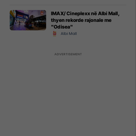
IMAX/ Cineplexx në Albi Mall,
thyen rekorde rajonale me
"Odisea"
Albi Mall