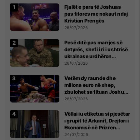
Fjalët e para të Joshuas
pas fitores me nokaut ndaj
Kristian Prengës
26/07/2026
Pesë ditë pas marrjes së
detyrës, shefi i ri i ushtrisë
ukrainase urdhëron
kontroll të madh
26/07/2026
Vetëm dy raunde dhe
miliona euro në xhep,
zbulohet sa fituan Joshua
e Prenga
26/07/2026
Vëllai iu etiketua si pjesëtar
i grupit të Arkanit, Drejtori i
Ekonomisë në Prizren
mohon pretendimet
24/07/2026