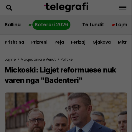
Ballina
Botërori 2026
Të fundit
Lajme
Prishtina
Prizreni
Peja
Ferizaj
Gjakova
Mitrov
Lajme
>
Maqedonia e Veriut
>
Politikë
Mickoski: Ligjet reformuese nuk
varen nga "Badenteri"