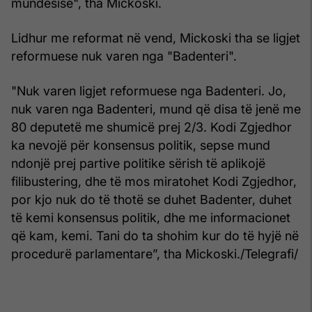
mundësisë", tha Mickoski.
Lidhur me reformat në vend, Mickoski tha se ligjet
reformuese nuk varen nga "Badenteri".
"Nuk varen ligjet reformuese nga Badenteri. Jo,
nuk varen nga Badenteri, mund që disa të jenë me
80 deputetë me shumicë prej 2/3. Kodi Zgjedhor
ka nevojë për konsensus politik, sepse mund
ndonjë prej partive politike sërish të aplikojë
filibustering, dhe të mos miratohet Kodi Zgjedhor,
por kjo nuk do të thotë se duhet Badenter, duhet
të kemi konsensus politik, dhe me informacionet
që kam, kemi. Tani do ta shohim kur do të hyjë në
procedurë parlamentare”, tha Mickoski./Telegrafi/