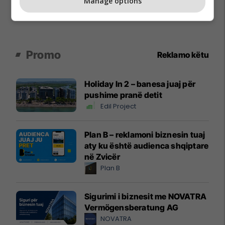
Manage options
Promo
Reklamo këtu
Holiday In 2 – banesa juaj për
pushime pranë detit
Edil Project
Plan B – reklamoni biznesin tuaj
aty ku është audienca shqiptare
në Zvicër
Plan B
Sigurimi i biznesit me NOVATRA
Vermögensberatung AG
NOVATRA