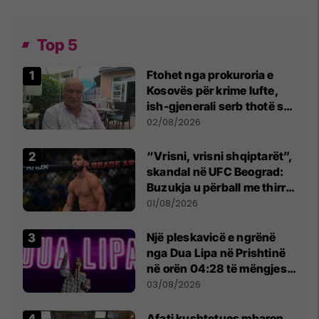
Top 5
Ftohet nga prokuroria e
Kosovës për krime lufte,
ish-gjenerali serb thotë se
dikush e tradhtoi në
02/08/2026
Beograd
“Vrisni, vrisni shqiptarët”,
skandal në UFC Beograd:
Buzukja u përball me thirrje
anti-shqiptare nga
01/08/2026
tribunat
Një pleskavicë e ngrënë
nga Dua Lipa në Prishtinë
në orën 04:28 të mëngjesit
- dhe bota digjitale serbe
03/08/2026
shpall gjendjen e luftës
Afati kushtetues mbaron