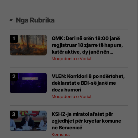
Nga Rubrika
QMK: Deri në orën 18:00 janë
regjistruar 18 zjarre të hapura,
katër aktive, dy janë nën
kontroll
Maqedonia e Veriut
VLEN: Korridori 8 po ndërtohet,
deklaratat e BDI-së janë me
doza ​humori
Maqedonia e Veriut
KSHZ-ja miratoi afatet për
zgjedhjet për kryetar komune
në Bërvenicë
Komunat