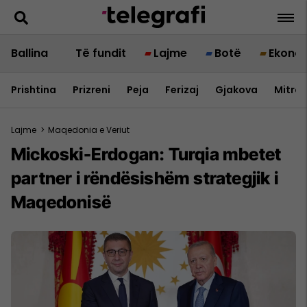
Ballina
Të fundit
Lajme
Botë
Ekono
Prishtina
Prizreni
Peja
Ferizaj
Gjakova
Mitrov
Lajme
>
Maqedonia e Veriut
Mickoski-Erdogan: Turqia mbetet
partner i rëndësishëm strategjik i
Maqedonisë