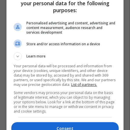
your personal data for the following
purposes:
Personalised advertising and content, advertising and
content measurement, audience research and
services development
Store and/or access information on a device
Learn more
Your personal data will be processed and information from
your device (cookies, unique identifiers, and other device
data) may be stored by, accessed by and shared with 369
partners, or used specifically by this site. We and our partners
may use precise geolocation data.
List of partners.
Recep Tayyip Erdogan
Maqedonia E Veriut
Turqia
Some vendors may process your personal data on the basis
of legitimate interest, which you can object to by managing
Hristijan Mickoski
your options below. Look for a link at the bottom of this page
or in the site menu to manage or withdraw consent in privacy
and cookie settings.
Consent