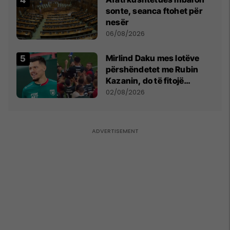
sonte, seanca ftohet për
nesër
06/08/2026
Mirlind Daku mes lotëve
përshëndetet me Rubin
Kazanin, do të fitojë
miliona te Spartak Moska
02/08/2026