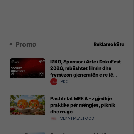
Promo
Reklamo këtu
IPKO, Sponsor i Artë i DokuFest
2026, mbështet filmin dhe
frymëzon gjeneratën e re të
krijuesve
IPKO
Pashtetat MEKA - zgjedhje
praktike për mëngjes, piknik
dhe rrugë
MEKA HALAL FOOD