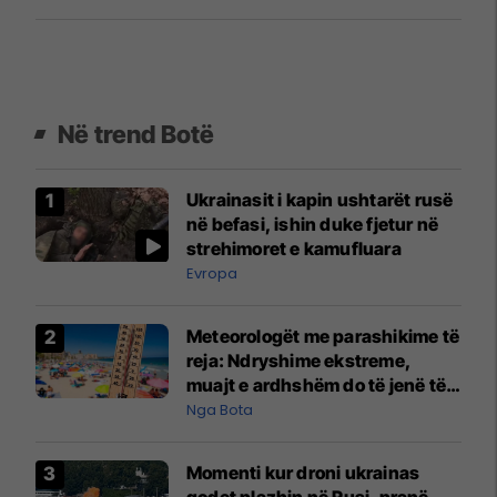
Në trend Botë
Ukrainasit i kapin ushtarët rusë
në befasi, ishin duke fjetur në
strehimoret e kamufluara
Evropa
Meteorologët me parashikime të
reja: Ndryshime ekstreme,
muajt e ardhshëm do të jenë të
pazakontë
Nga Bota
Momenti kur droni ukrainas
godet plazhin në Rusi, pranë