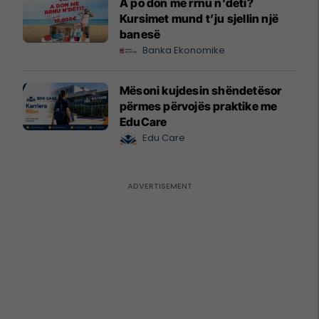
A po don me rrnu n’deti?
Kursimet mund t’ju sjellin një
banesë
Banka Ekonomike
Mësoni kujdesin shëndetësor
përmes përvojës praktike me
EduCare
Edu Care