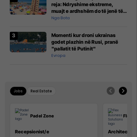
reja: Ndryshime ekstreme,
muajt e ardhshëm do të jenë të
pazakontë
Nga Bota
Momenti kur droni ukrainas
godet plazhin në Rusi, pranë
"pallatit të Putinit"
Evropa
Jobs
Real Estate
Padel Zone
Flex B
Recepsionist/e
Architect