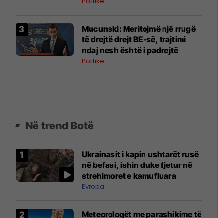
Politikë
Mucunski: Meritojmë një rrugë
të drejtë drejt BE-së, trajtimi
ndaj nesh është i padrejtë
Politikë
Në trend Botë
Ukrainasit i kapin ushtarët rusë
në befasi, ishin duke fjetur në
strehimoret e kamufluara
Evropa
Meteorologët me parashikime të