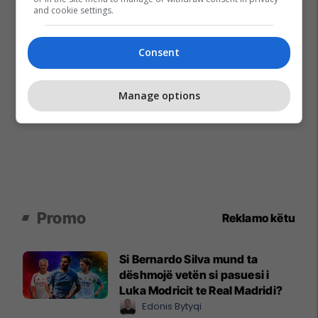
and cookie settings.
Consent
Manage options
Promo
Reklamo këtu
Si Bernardo Silva mund ta
dëshmojë vetën si pasuesi i
Luka Modricit te Real Madridi?
Edonis Bytyqi