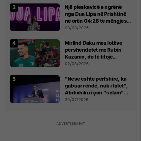
Një pleskavicë e ngrënë
nga Dua Lipa në Prishtinë
në orën 04:28 të mëngjesit
- dhe bota digjitale serbe
03/08/2026
shpall gjendjen e luftës
Mirlind Daku mes lotëve
përshëndetet me Rubin
Kazanin, do të fitojë
miliona te Spartak Moska
02/08/2026
"Nëse është përfshirë, ka
gabuar rëndë, nuk i falet",
Abdixhiku i çon “selam”
Përparim Ramës
30/07/2026