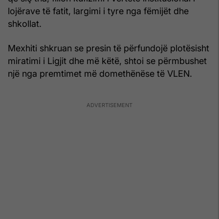
lojërave të fatit, largimi i tyre nga fëmijët dhe
shkollat.
Mexhiti shkruan se presin të përfundojë plotësisht
miratimi i Ligjit dhe më këtë, shtoi se përmbushet
një nga premtimet më domethënëse të VLEN.