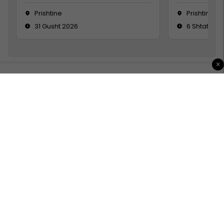
Prishtine
Prishtinë
31 Gusht 2026
6 Shtator 2
×