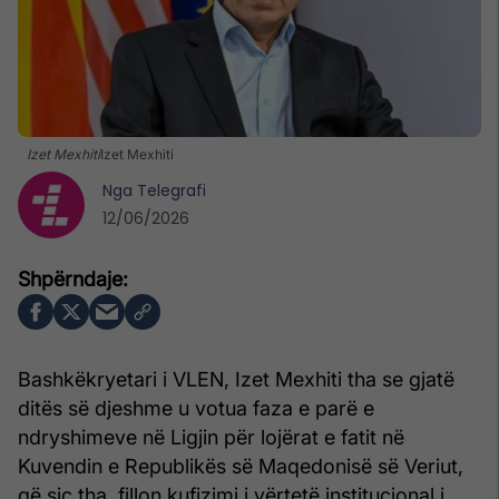
Izet Mexhiti
Izet Mexhiti
Nga
Telegrafi
12/06/2026
Bashkëkryetari i VLEN, Izet Mexhiti tha se gjatë
ditës së djeshme u votua faza e parë e
ndryshimeve në Ligjin për lojërat e fatit në
Kuvendin e Republikës së Maqedonisë së Veriut,
që siç tha, fillon kufizimi i vërtetë institucional i