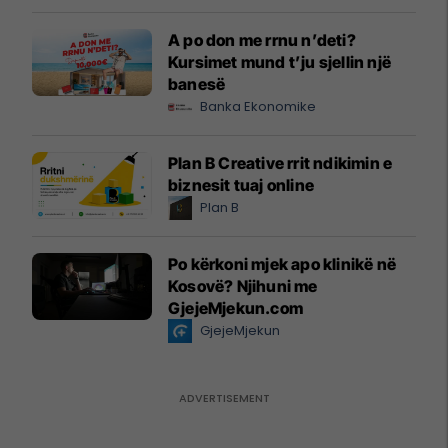
A po don me rrnu n’deti?
Kursimet mund t’ju sjellin një
banesë
Banka Ekonomike
Plan B Creative rrit ndikimin e
biznesit tuaj online
Plan B
Po kërkoni mjek apo klinikë në
Kosovë? Njihuni me
GjejeMjekun.com
GjejeMjekun