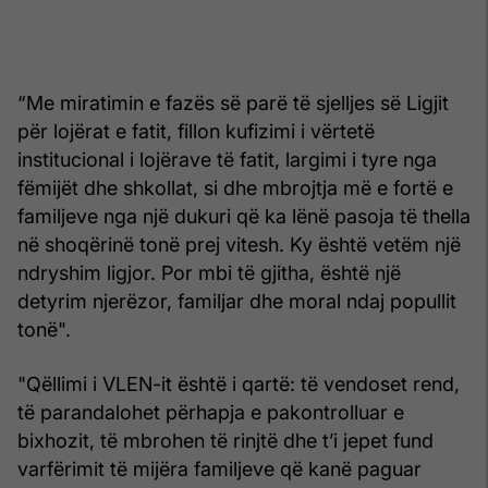
“Me miratimin e fazës së parë të sjelljes së Ligjit
për lojërat e fatit, fillon kufizimi i vërtetë
institucional i lojërave të fatit, largimi i tyre nga
fëmijët dhe shkollat, si dhe mbrojtja më e fortë e
familjeve nga një dukuri që ka lënë pasoja të thella
në shoqërinë tonë prej vitesh. Ky është vetëm një
ndryshim ligjor. Por mbi të gjitha, është një
detyrim njerëzor, familjar dhe moral ndaj popullit
tonë".
"Qëllimi i VLEN-it është i qartë: të vendoset rend,
të parandalohet përhapja e pakontrolluar e
bixhozit, të mbrohen të rinjtë dhe t’i jepet fund
varfërimit të mijëra familjeve që kanë paguar