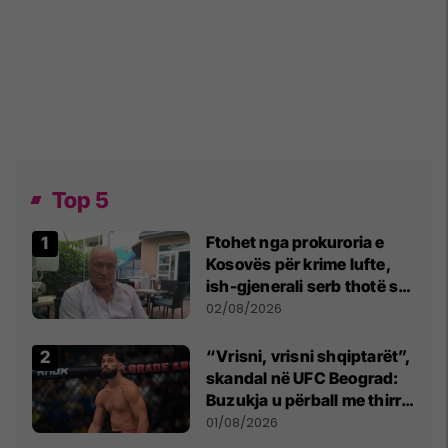
Top 5
Ftohet nga prokuroria e
Kosovës për krime lufte,
ish-gjenerali serb thotë se
dikush e tradhtoi në
02/08/2026
Beograd
“Vrisni, vrisni shqiptarët”,
skandal në UFC Beograd:
Buzukja u përball me thirrje
anti-shqiptare nga
01/08/2026
tribunat