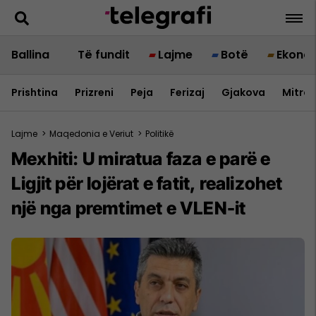
Ballina
Të fundit
Lajme
Botë
Ekono
Prishtina
Prizreni
Peja
Ferizaj
Gjakova
Mitrov
Lajme
>
Maqedonia e Veriut
>
Politikë
Mexhiti: U miratua faza e parë e
Ligjit për lojërat e fatit, realizohet
një nga premtimet e VLEN-it