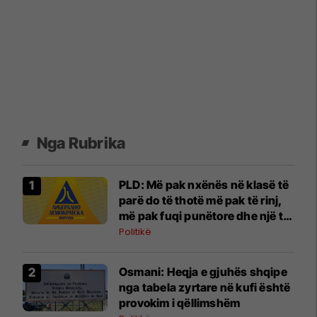
Nga Rubrika
PLD: Më pak nxënës në klasë të
parë do të thotë më pak të rinj,
më pak fuqi punëtore dhe një të
ardhme më të dobët për
Politikë
Maqedoninë
Osmani: Heqja e gjuhës shqipe
nga tabela zyrtare në kufi është
provokim i qëllimshëm