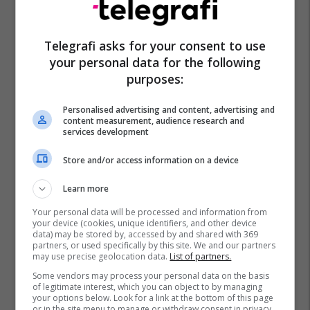
Vlen
Kazinot Në Maqedoni
Lojërat E Fatit
Izet Mexhiti
Telegrafi asks for your consent to use
your personal data for the following
purposes:
Personalised advertising and content, advertising and
content measurement, audience research and
services development
Store and/or access information on a device
Learn more
Your personal data will be processed and information from
your device (cookies, unique identifiers, and other device
data) may be stored by, accessed by and shared with 369
partners, or used specifically by this site. We and our partners
may use precise geolocation data.
List of partners.
Some vendors may process your personal data on the basis
of legitimate interest, which you can object to by managing
your options below. Look for a link at the bottom of this page
or in the site menu to manage or withdraw consent in privacy