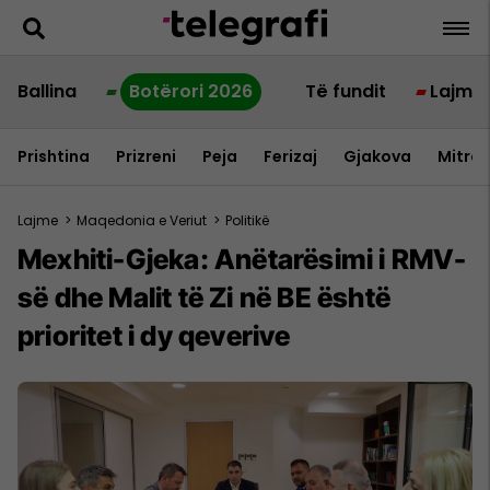
Ballina
Botërori 2026
Të fundit
Lajme
Prishtina
Prizreni
Peja
Ferizaj
Gjakova
Mitrov
Lajme
>
Maqedonia e Veriut
>
Politikë
Mexhiti-Gjeka: Anëtarësimi i RMV-
së dhe Malit të Zi në BE është
prioritet i dy qeverive