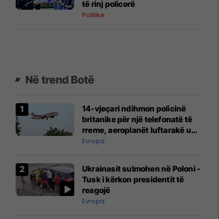
të rinj policorë
Politikë
Në trend Botë
14-vjeçari ndihmon policinë
britanike për një telefonatë të
rreme, aeroplanët luftarakë u
ngritën në ajër për të
Evropa
interceptuar fluturaken e Qatar
Airways që po shkonte drejt
Ukrainasit sulmohen në Poloni -
Mançesterit
Tusk i kërkon presidentit të
reagojë
Evropa