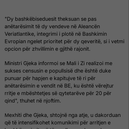
"Dy bashkëbiseduesit theksuan se pas
anëtarësimit të dy vendeve në Aleancën
Veriatlantike, integrimi i plotë në Bashkimin
Evropian ngelet prioritet për dy qeveritë, si i vetmi
opcion për zhvillimin e gjithë rajonit.
Ministri Gjeka informoi se Mali i Zi realizoi me
sukses censusin e popullsisë dhe është duke
punuar për hapjen e kapitujve të ri për
anëtarësimin e vendit në BE, ku është vërejtur
rritje e mbështetjes së qytetarëve për 20 për
qind", thuhet në njoftim.
Мexhiti dhe Gjeka, shtojnë nga atje, u dakorduan
që të intensifikohet komunikimi për arritjen e