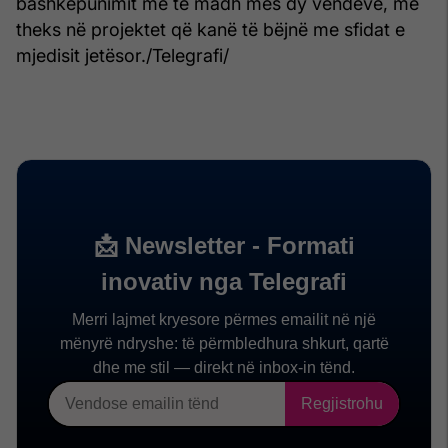
bashkëpunimit më të madh mes dy vendeve, me
theks në projektet që kanë të bëjnë me sfidat e
mjedisit jetësor./Telegrafi/