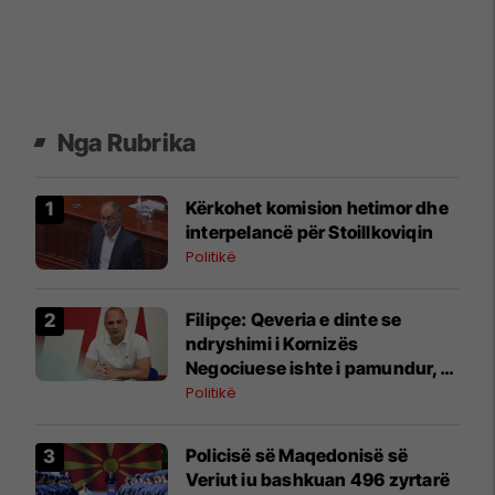
Nga Rubrika
Kërkohet komision hetimor dhe
interpelancë për Stoillkoviqin
Politikë
Filipçe: Qeveria e dinte se
ndryshimi i Kornizës
Negociuese ishte i pamundur,
por zgjodhi të luante me
Politikë
emocionet e njerëzve
Policisë së Maqedonisë së
Veriut iu bashkuan 496 zyrtarë