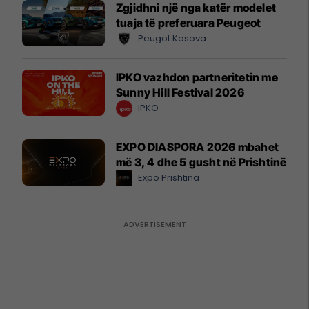
Zgjidhni një nga katër modelet
tuaja të preferuara Peugeot
Peugot Kosova
IPKO vazhdon partneritetin me
Sunny Hill Festival 2026
IPKO
EXPO DIASPORA 2026 mbahet
më 3, 4 dhe 5 gusht në Prishtinë
Expo Prishtina