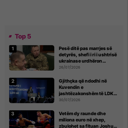
Top 5
Pesë ditë pas marrjes së
detyrës, shefi i ri i ushtrisë
ukrainase urdhëron
kontroll të madh
26/07/2026
Gjithçka që ndodhi në
Kuvendin e
jashtëzakonshëm të LDK-
së
30/07/2026
Vetëm dy raunde dhe
miliona euro në xhep,
zbulohet sa fituan Joshua