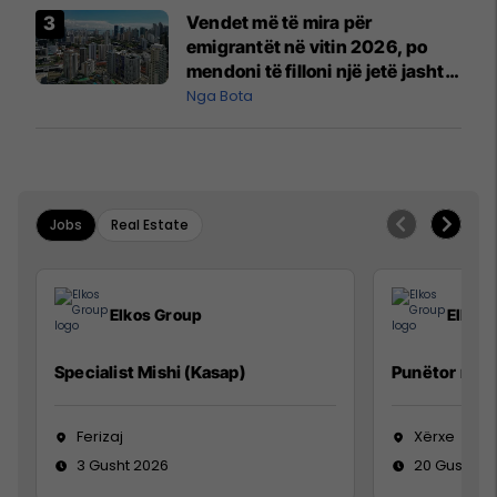
Vendet më të mira për
emigrantët në vitin 2026, po
mendoni të filloni një jetë jashtë
vendit?
Nga Bota
Jobs
Real Estate
Elkos Group
Elkos
Specialist Mishi (Kasap)
Punëtor në 
Ferizaj
Xërxe
3 Gusht 2026
20 Gusht 2