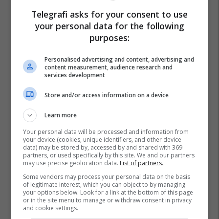
Izet Mexhiti
Mali I Zi-Shkup
Fatmir Gjeka
Telegrafi asks for your consent to use
Maqedonia Në Nato Dhe Be
your personal data for the following
purposes:
Personalised advertising and content, advertising and
content measurement, audience research and
services development
Store and/or access information on a device
Learn more
Your personal data will be processed and information from
your device (cookies, unique identifiers, and other device
data) may be stored by, accessed by and shared with 369
partners, or used specifically by this site. We and our partners
may use precise geolocation data.
List of partners.
Some vendors may process your personal data on the basis
of legitimate interest, which you can object to by managing
your options below. Look for a link at the bottom of this page
or in the site menu to manage or withdraw consent in privacy
and cookie settings.