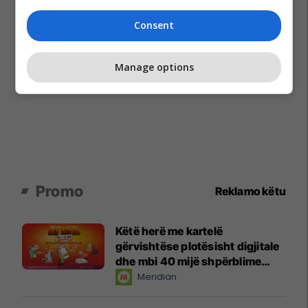
Consent
Manage options
Promo
Reklamo këtu
Këtë herë me kartelë
gërvishtëse plotësisht digjitale
dhe mbi 40 mijë shpërblime
instant!
Meridian