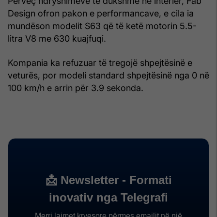
Përveç ndryshimeve të dukshme në interier, Fab
Design ofron pakon e performancave, e cila ia
mundëson modelit S63 që të ketë motorin 5.5-
litra V8 me 630 kuajfuqi.
Kompania ka refuzuar të tregojë shpejtësinë e
veturës, por modeli standard shpejtësinë nga 0 në
100 km/h e arrin për 3.9 sekonda.