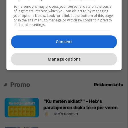
Some vendors may process your personal data on the basis
of legitimate interest, which you can object to by managing
your options below. Look for a link at the bottom of this page
or in the site menu to manage or withdraw consent in privacy
and cookie settings.
Consent
Manage options
Promo
Reklamo këtu
"Ku metën akllat?" - Heb’s
paralajmëron diçka të re për verën
Heb's Kosova