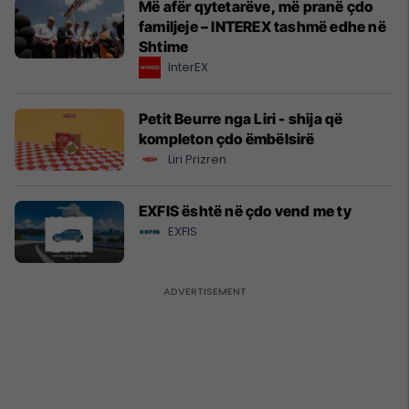
Më afër qytetarëve, më pranë çdo
familjeje – INTEREX tashmë edhe në
Shtime
InterEX
Petit Beurre nga Liri - shija që
kompleton çdo ëmbëlsirë
Liri Prizren
EXFIS është në çdo vend me ty
EXFIS