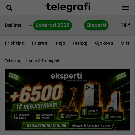
Ballina
Botërori 2026
Eksperti
Të fu
Prishtina
Prizreni
Peja
Ferizaj
Gjakova
Mitrov
Teknologji
>
Auto & Transport