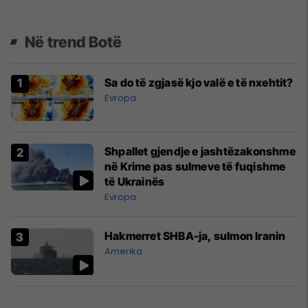
Në trend Botë
Sa do të zgjasë kjo valë e të nxehtit?
Evropa
Shpallet gjendje e jashtëzakonshme
në Krime pas sulmeve të fuqishme
të Ukrainës
Evropa
Hakmerret SHBA-ja, sulmon Iranin
Amerika