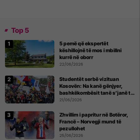
Top 5
5 pemë që ekspertët
këshillojnë të mos i mbillni
kurrë në oborr
22/06/2026
Studentët serbë vizituan
Kosovën: Na kanë gënjyer,
bashkëkombësit tanë s’janë të
shtypur
21/06/2026
Zhvillim i papritur në Botëror,
Francë – Norvegji mund të
pezullohet
25/06/2026