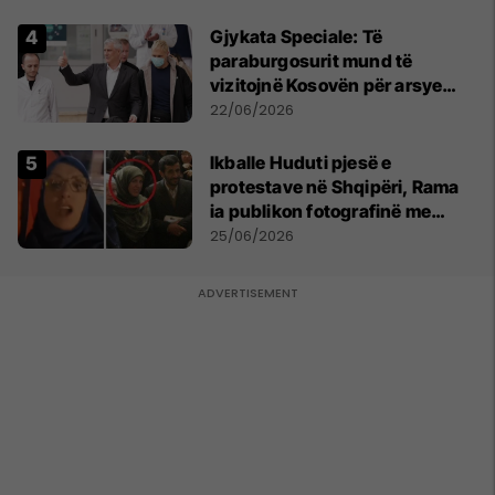
​Gjykata Speciale: Të
paraburgosurit mund të
vizitojnë Kosovën për arsye
humanitare
22/06/2026
Ikballe Huduti pjesë e
protestave në Shqipëri, Rama
ia publikon fotografinë me
Ahmadinejadin e Iranit
25/06/2026