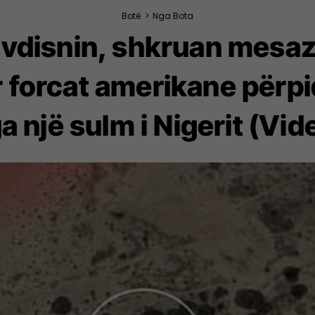
Botë
>
Nga Bota
vdisnin, shkruan mesazh
 forcat amerikane përpiq
a një sulm i Nigerit (Vid