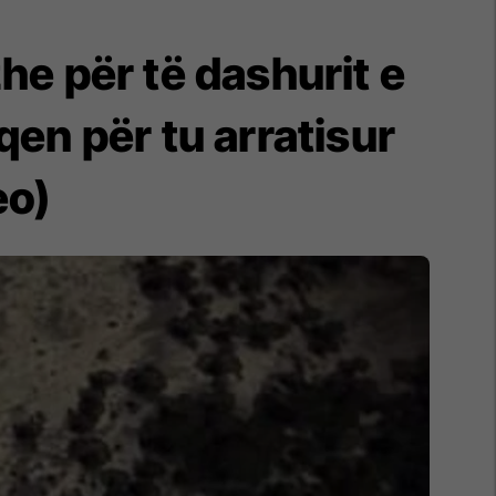
e për të dashurit e
en për tu arratisur
eo)