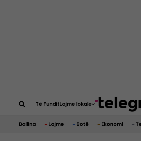
Të Fundit
Lajme lokale
Ballina
Lajme
Botë
Ekonomi
T