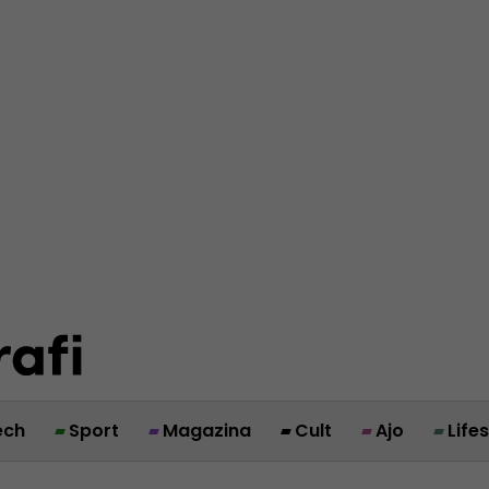
ech
Sport
Magazina
Cult
Ajo
Life