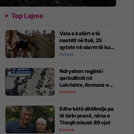
Top Lajme
Vala e katërt e të
nxehtit në Itali, 25
qytete në alarm të kuq
- probleme me
Evropa
mungesën e ujit
Ndryshon regjimi i
qarkullimit në
Lakrishte, Komuna e
Prishtinës ofron
Prishtina
shpjegime
Edhe këtë ditëlindje pa
të birin pranë, nëna e
Thaqit mbush 89 vjet
Kosovë