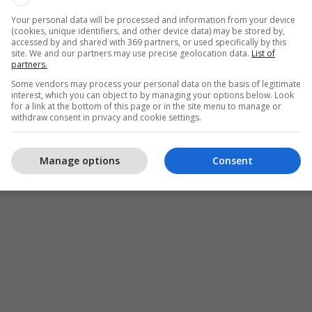
Your personal data will be processed and information from your device
 zjarrit, një numër i ushtarëve vendas u arratisën
(cookies, unique identifiers, and other device data) may be stored by,
tër amerikanë dhe katër trupa të Nigerit u vranë.
accessed by and shared with 369 partners, or used specifically by this
site. We and our partners may use precise geolocation data.
List of
partners.
 se përshkruan shtatë forca amerikane dhe katër
Some vendors may process your personal data on the basis of legitimate
n në këmbë, nën zjarrin e armëve. /Telegrafi/
interest, which you can object to by managing your options below. Look
for a link at the bottom of this page or in the site menu to manage or
withdraw consent in privacy and cookie settings.
Manage options
Consent