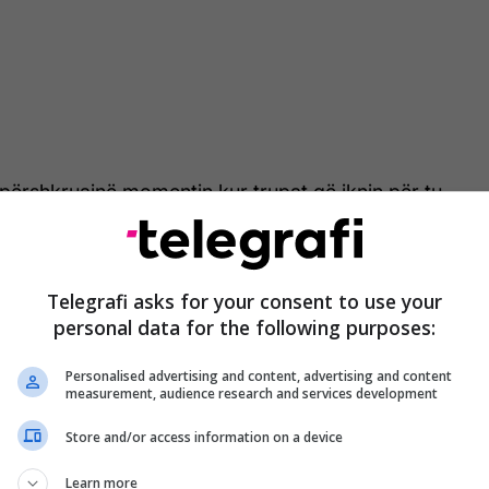
përshkruajnë momentin kur trupat që iknin për tu
vend mbrojtës në buzë të një moçali dhe - duke
 shpejti do të vdisnin – shkruan mesazhe për të
Telegrafi asks for your consent to use your
personal data for the following purposes:
huhet se është publikuar nga Pentagoni, u bë publike
 ushtria lëshoi një pjesë të raportit përfundimtar të
Personalised advertising and content, advertising and content
measurement, audience research and services development
Store and/or access information on a device
lmit ekipi po kthehej nga një aksion kur u sulmua
100 militantë jashtë fshatit Tongo Tongo.
Learn more