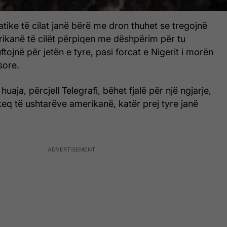
ike të cilat janë bërë me dron thuhet se tregojnë
rikanë të cilët përpiqen me dëshpërim për tu
uftojnë për jetën e tyre, pasi forcat e Nigerit i morën
sore.
uaja, përcjell Telegrafi, bëhet fjalë për një ngjarje,
 keq të ushtarëve amerikanë, katër prej tyre janë