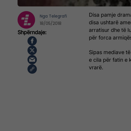
Disa pamje dramat
Nga
Telegrafi
disa ushtarë ame
18/05/2018
arratisur dhe të l
për forca armiqë
Sipas mediave të h
e cila për fatin e
vrarë.