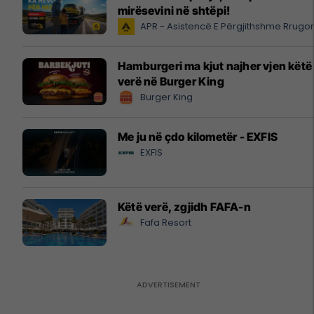
mirësevini në shtëpi!
APR - Asistencë E Përgjithshme Rrugo
Hamburgeri ma kjut najher vjen këtë
verë në Burger King
Burger King
Me ju në çdo kilometër - EXFIS
EXFIS
Këtë verë, zgjidh FAFA-n
Fafa Resort