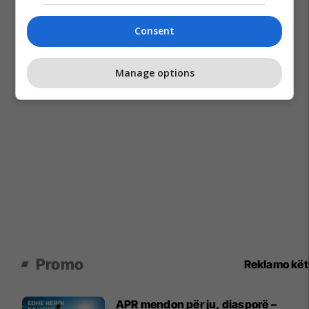
Consent
Manage options
Promo
Reklamo kë
APR mendon për ju, diasporë –