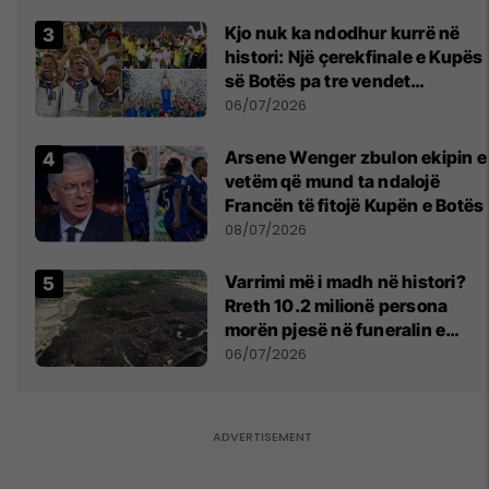
Kjo nuk ka ndodhur kurrë në
histori: Një çerekfinale e Kupës
së Botës pa tre vendet
legjendare të futbollit
06/07/2026
Arsene Wenger zbulon ekipin e
vetëm që mund ta ndalojë
Francën të fitojë Kupën e Botës
08/07/2026
Varrimi më i madh në histori?
Rreth 10.2 milionë persona
morën pjesë në funeralin e
liderit të Iranit në 1989
06/07/2026