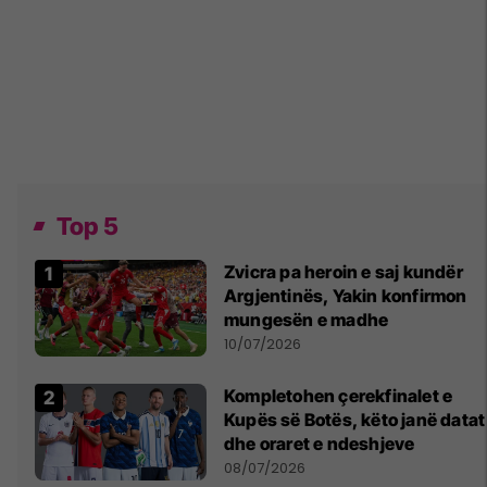
Top 5
Zvicra pa heroin e saj kundër
Argjentinës, Yakin konfirmon
mungesën e madhe
10/07/2026
Kompletohen çerekfinalet e
Kupës së Botës, këto janë datat
dhe oraret e ndeshjeve
08/07/2026