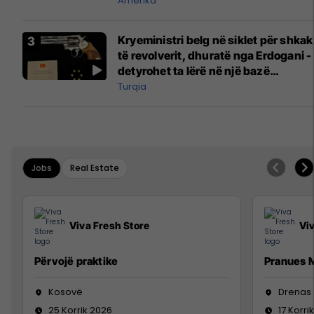
Amerika
Kryeministri belg në siklet për shkak
të revolverit, dhuratë nga Erdogani -
detyrohet ta lërë në një bazë
ushtarake
Turqia
Jobs
Real Estate
Viva Fresh Store
Vi
Përvojë praktike
Pranues M
Kosovë
Drenas
25 Korrik 2026
17 Korri