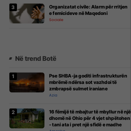
Organizatat civile: Alarm për rritjen
e femicideve në Maqedoni
Sociale
Në trend Botë
Pse SHBA-ja goditi infrastrukturën
mbrëmë ndërsa sot vazhdoi të
zmbrapsë sulmet iraniane
Azia
16 fëmijë të mbajtur të mbyllur në një
dhomë në Ohio për 4 vjet shpëtohen
- tani ata i pret një sfidë e madhe