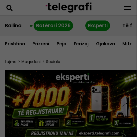
Ballina
Botërori 2026
Eksperti
Të fu
Prishtina
Prizreni
Peja
Ferizaj
Gjakova
Mitrov
Lajme
>
Maqedoni
>
Sociale