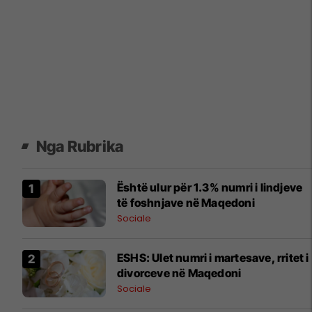
Nga Rubrika
Është ulur për 1.3% numri i lindjeve
të foshnjave në Maqedoni
Sociale
ESHS: Ulet numri i martesave, rritet i
divorceve në Maqedoni
Sociale