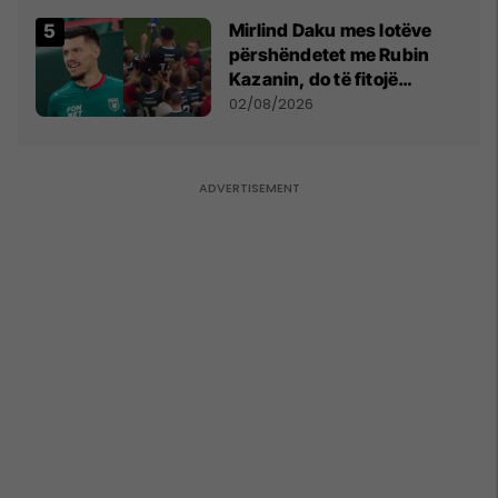
shpall gjendjen e luftës
Mirlind Daku mes lotëve
përshëndetet me Rubin
Kazanin, do të fitojë
miliona te Spartak Moska
02/08/2026