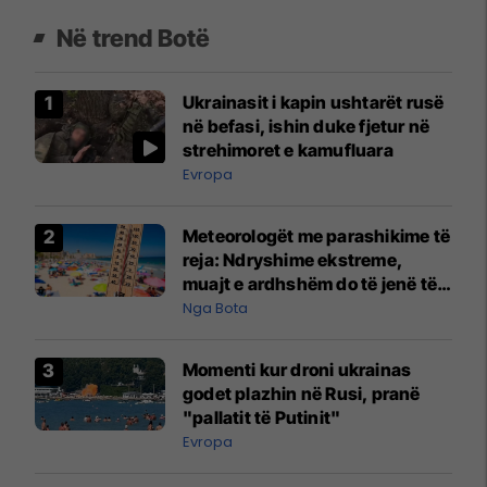
Në trend Botë
Ukrainasit i kapin ushtarët rusë
në befasi, ishin duke fjetur në
strehimoret e kamufluara
Evropa
Meteorologët me parashikime të
reja: Ndryshime ekstreme,
muajt e ardhshëm do të jenë të
pazakontë
Nga Bota
Momenti kur droni ukrainas
godet plazhin në Rusi, pranë
"pallatit të Putinit"
Evropa