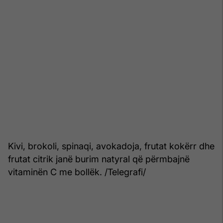
Kivi, brokoli, spinaqi, avokadoja, frutat kokërr dhe
frutat citrik janë burim natyral që përmbajnë
vitaminën C me bollëk. /Telegrafi/