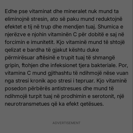
Edhe pse vitaminat dhe mineralet nuk mund ta
eliminojnë stresin, ato së paku mund reduktojnë
efektet e tij në trup dhe mendjen tuaj. Shumica e
njerëzve e njohin vitaminën C për dobitë e saj në
forcimin e imunitetit. Kjo vitaminë mund të shtojë
qelizat e bardha të gjakut kështu duke
përmirësuar aftësinë e trupit tuaj të shmangë
gripin, ftohjen dhe infeksionet tjera bakteriale. Por,
vitamina C mund gjithashtu të ndihmojë nëse vuan
nga stresi kronik apo stresi i tepruar. Kjo vitaminë
posedon përbërës antistresues dhe mund të
ndihmojë turpit tuaj në prodhimin e serotonit, një
neurotransmetues që ka efekt qetësues.