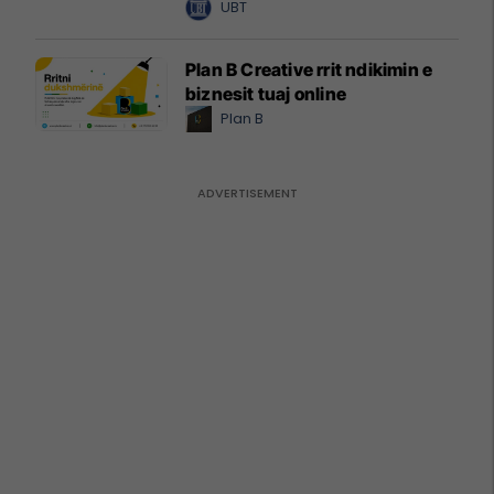
UBT
Plan B Creative rrit ndikimin e
biznesit tuaj online
Plan B