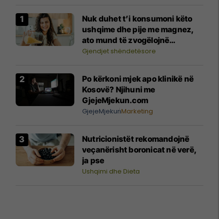
Nuk duhet t’i konsumoni këto
ushqime dhe pije me magnez,
ato mund të zvogëlojnë
përthithjen e tij
Gjendjet shëndetësore
Po kërkoni mjek apo klinikë në
Kosovë? Njihuni me
GjejeMjekun.com
GjejeMjekun
Marketing
Nutricionistët rekomandojnë
veçanërisht boronicat në verë,
ja pse
Ushqimi dhe Dieta