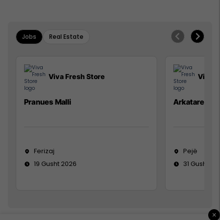
Jobs
Real Estate
Viva Fresh Store
Viva F
Pranues Malli
Arkatare
Ferizaj
Pejë
19 Gusht 2026
31 Gusht 20
×