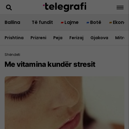
Ballina
Të fundit
Lajme
Botë
Ekono
Prishtina
Prizreni
Peja
Ferizaj
Gjakova
Mitrov
Shëndeti
Me vitamina kundër stresit