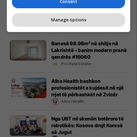
Consent
Manage options
Promo
Reklamo këtu
Banesë 98.96m² në shitje në
Lakrishtë – banim modern pranë
qendrës #16060
Pro Real Estate
Alba Health bashkon
profesionistët e kujdesit në një
rrjet të përbashkët në Zvicër
Alba Health
Nga UBT në skenën botërore të
robotikës: Kosova drejt Koresë
së Jugut