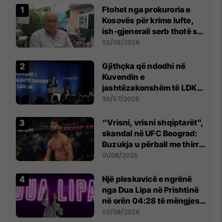
Ftohet nga prokuroria e
Kosovës për krime lufte,
ish-gjenerali serb thotë se
dikush e tradhtoi në
02/08/2026
Beograd
Gjithçka që ndodhi në
Kuvendin e
jashtëzakonshëm të LDK-
së
30/07/2026
“Vrisni, vrisni shqiptarët”,
skandal në UFC Beograd:
Buzukja u përball me thirrje
anti-shqiptare nga
01/08/2026
tribunat
Një pleskavicë e ngrënë
nga Dua Lipa në Prishtinë
në orën 04:28 të mëngjesit
- dhe bota digjitale serbe
03/08/2026