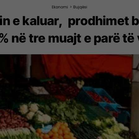
Ekonomi
>
Bujqësi
tin e kaluar, prodhimet b
% në tre muajt e parë të v