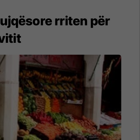
ujqësore rriten për
itit