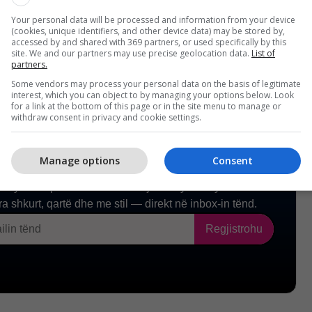
reg. /Telegrafi/
Your personal data will be processed and information from your device
(cookies, unique identifiers, and other device data) may be stored by,
accessed by and shared with 369 partners, or used specifically by this
site. We and our partners may use precise geolocation data.
List of
partners.
Some vendors may process your personal data on the basis of legitimate
interest, which you can object to by managing your options below. Look
for a link at the bottom of this page or in the site menu to manage or
withdraw consent in privacy and cookie settings.
Manage options
Consent