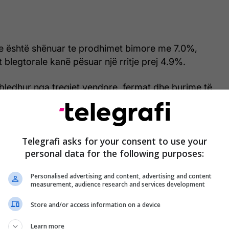
e është shënuar te prodhimet bimore me 7.0%,
blegtorale kanë pësuar një rritje prej 4.9%.
bledhur nga tregjet vendore, fermat dhe burime të
duke përfshirë çmimet e produkteve si drithërat,
i dhe produktet blegtorale si qumështi, vezët dhe
Telegrafi asks for your consent to use your
personal data for the following purposes:
ndeksi bazohet në vitin referencë 2020 (2020=100)
yrojë lëvizjet e çmimeve në sektorin e bujqësisë
Personalised advertising and content, advertising and content
measurement, audience research and services development
 një trend në rritje të kostos së prodhimit bujqësor,
Store and/or access information on a device
jë edhe në çmimet përfundimtare për
Learn more