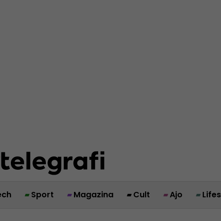
ech
Sport
Magazina
Cult
Ajo
Life