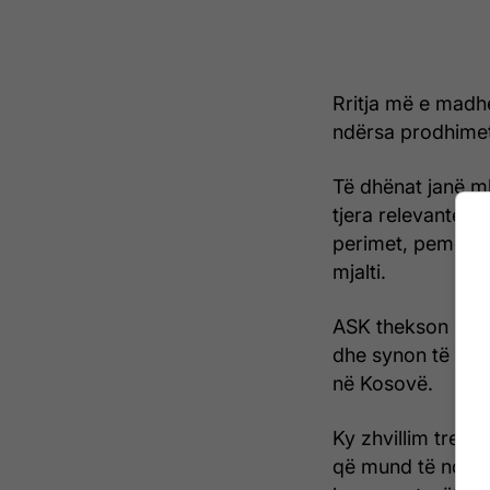
Rritja më e madh
ndërsa prodhimet 
Të dhënat janë m
tjera relevante, 
perimet, pemët, s
mjalti.
ASK thekson se i
dhe synon të pasq
në Kosovë.
Ky zhvillim tregon
që mund të ndiko