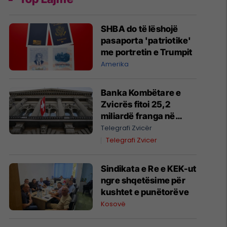
SHBA do të lëshojë
pasaporta 'patriotike'
me portretin e Trumpit
Amerika
Banka Kombëtare e
Zvicrës fitoi 25,2
miliardë franga në
gjashtëmujorin e parë
Telegrafi Zvicër
të vitit 2026
Telegrafi Zvicer
Sindikata e Re e KEK-ut
ngre shqetësime për
kushtet e punëtorëve
Kosovë