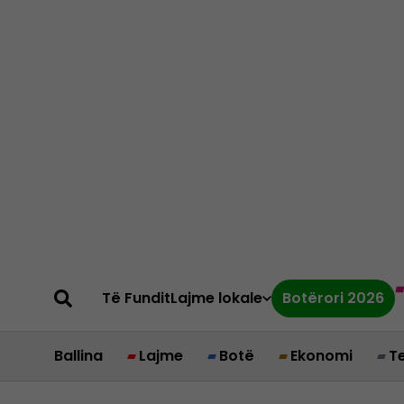
Të Fundit
Lajme lokale
Botërori 2026
Ballina
Lajme
Botë
Ekonomi
T