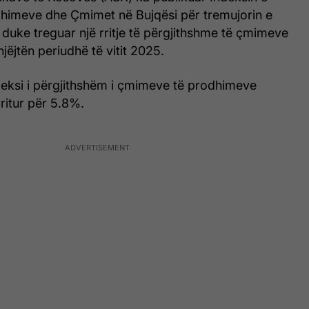
imeve dhe Çmimet në Bujqësi për tremujorin e
duke treguar një rritje të përgjithshme të çmimeve
jëjtën periudhë të vitit 2025.
deksi i përgjithshëm i çmimeve të prodhimeve
ritur për 5.8%.