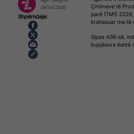
Nga
Telegrafi
Çmimeve të Prodh
29/04/2026
parë (TM1) 2026, 
krahasuar me të n
Sipas ASK-së, in
bujqësore është r