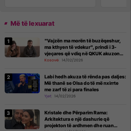
Më të lexuarat
"Vajzën ma morën të buzëqeshur,
ma kthyen të vdekur", prindi i 3-
vjeçares që vdiq në QKUK akuzon
mjekët
Kosovë
14/02/2026
Labi hedh akuza të rënda pas daljes:
Më thanë se Olsa do të më nxirrte
me zarf të zi para finales
Yjet
14/02/2026
Kristale dhe Përparim Rama:
Arkitektura e një dashurie që
projekton të ardhmen dhe ruan