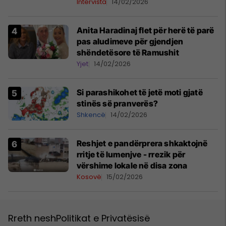
kujtesën
Intervista
14/02/2026
Anita Haradinaj flet për herë të parë
pas aludimeve për gjendjen
shëndetësore të Ramushit
Yjet
14/02/2026
Si parashikohet të jetë moti gjatë
stinës së pranverës?
Shkencë
14/02/2026
Reshjet e pandërprera shkaktojnë
rritje të lumenjve - rrezik për
vërshime lokale në disa zona
Kosovë
15/02/2026
Rreth nesh
Politikat e Privatësisë