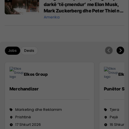
darkë ‘të çmendur’ me Elon Musk,
Mark Zuckerberg dhe Peter Thiel në
vitin 2015
Amerika
Jobs
Deals
Elkos Group
Elko
Merchandizer
Punëtor Sig
Marketing dhe Reklamim
Tjera
Prishtinë
Pejë
17 Shkurt 2026
16 Shkurt 