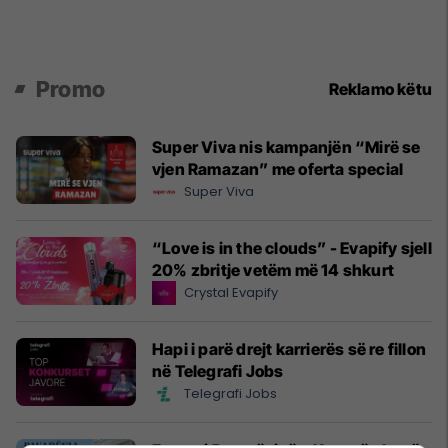
Promo
Reklamo këtu
Super Viva nis kampanjën “Mirë se
vjen Ramazan” me oferta special
Super Viva
“Love is in the clouds” - Evapify sjell
20% zbritje vetëm më 14 shkurt
Crystal Evapify
Hapi i parë drejt karrierës së re fillon
në Telegrafi Jobs
Telegrafi Jobs