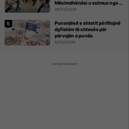
Mësimdhënësi u sulmua nga 10
nxënës, reagoi në vetëmbrojtje
09/02/2026
Punonjësit e shtetit përfitojnë
dyfishim të shtesës për
përvojën e punës
12/02/2026