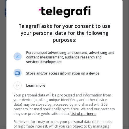
Festoni Pavarësinë e Kosovës buzë
Adriatikut - pushime duke filluar
nga 82 euro për person
Fafa Resort
Telegrafi asks for your consent to use
your personal data for the following
purposes:
Personalised advertising and content, advertising and
content measurement, audience research and
services development
Store and/or access information on a device
Learn more
Your personal data will be processed and information from
your device (cookies, unique identifiers, and other device
data) may be stored by, accessed by and shared with 369
partners, or used specifically by this site. We and our partners
may use precise geolocation data.
List of partners.
Some vendors may process your personal data on the basis
of legitimate interest, which you can object to by managing