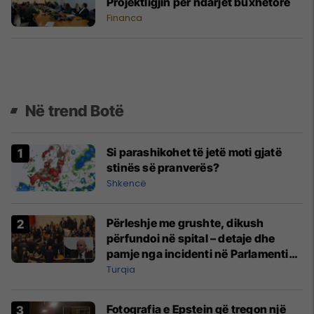
Projektligjin për ndarjet buxhetore
Financa
Në trend Botë
Si parashikohet të jetë moti gjatë
stinës së pranverës?
Shkencë
Përleshje me grushte, dikush
përfundoi në spital – detaje dhe
pamje nga incidenti në Parlamentin
e Turqisë
Turqia
Fotografia e Epstein që tregon një