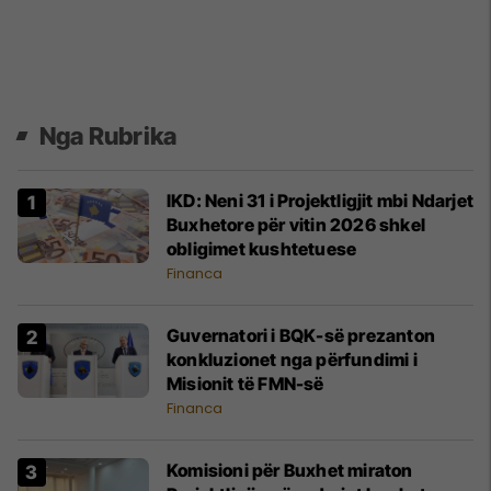
Nga Rubrika
IKD: Neni 31 i Projektligjit mbi Ndarjet
Buxhetore për vitin 2026 shkel
obligimet kushtetuese
Financa
Guvernatori i BQK-së prezanton
konkluzionet nga përfundimi i
Misionit të FMN-së
Financa
​Komisioni për Buxhet miraton