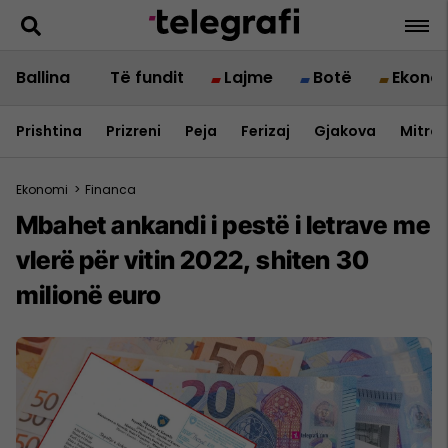
Ballina
Të fundit
Lajme
Botë
Ekono
Prishtina
Prizreni
Peja
Ferizaj
Gjakova
Mitrov
Ekonomi
>
Financa
Mbahet ankandi i pestë i letrave me
vlerë për vitin 2022, shiten 30
milionë euro