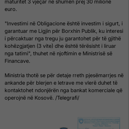
maturitet 3 vjeçar në shumën prej 30 milionë
euro.
"Investimi në Obligacione është investim i sigurt, i
garantuar me Ligjin për Borxhin Publik, ku interesi
i përcaktuar nga tregu ju garantohet për të gjithë
kohëzgjatjen (3 vite) dhe është tërësisht i liruar
nga tatimi", thuhet në njoftimin e Ministrisë së
Financave.
Ministria thotë se për detaje rreth pjesëmarrjes në
ankande për blerjen e letrave me vlerë duhet të
kontaktohet ndonjërën nga bankat komerciale që
operojnë në Kosovë. /Telegrafi/