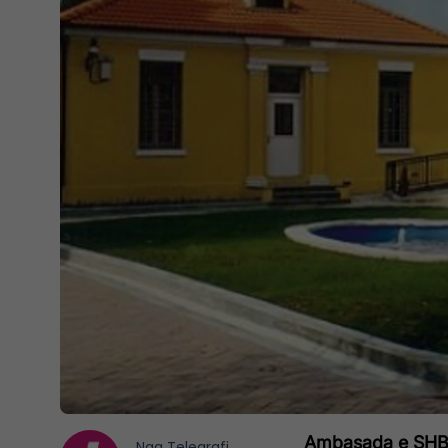
Ambasada e SHBA 
Nga
Telegrafi