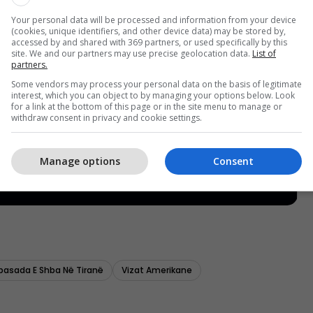
Your personal data will be processed and information from your device
(cookies, unique identifiers, and other device data) may be stored by,
accessed by and shared with 369 partners, or used specifically by this
site. We and our partners may use precise geolocation data.
List of
partners.
Some vendors may process your personal data on the basis of legitimate
interest, which you can object to by managing your options below. Look
for a link at the bottom of this page or in the site menu to manage or
withdraw consent in privacy and cookie settings.
Manage options
Consent