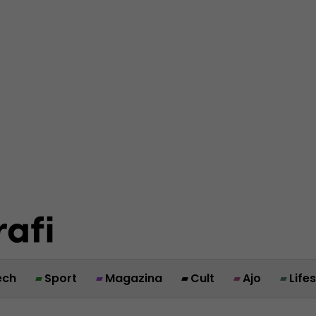
ech
Sport
Magazina
Cult
Ajo
Life