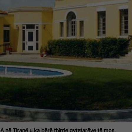
në Tiranë u ka bërë thirrje qytetarëve të mos