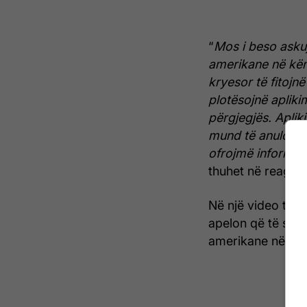
“
Mos i beso askuj
amerikane në këm
kryesor të fitojnë
plotësojnë apliki
përgjegjës. Aplik
mund të anulohet
ofrojmë informacio
thuhet në reagim
Në një video të p
apelon që të shma
amerikane në këm