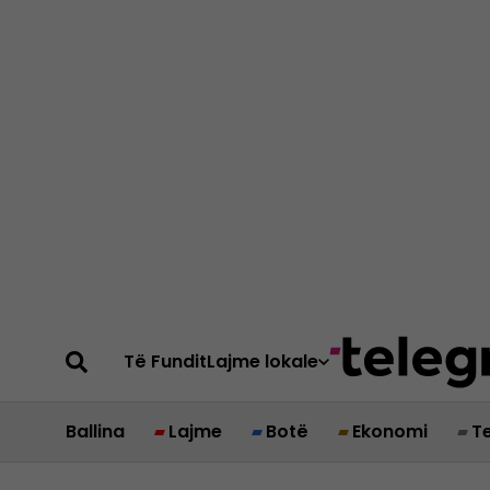
Të Fundit
Lajme lokale
Ballina
Lajme
Botë
Ekonomi
T