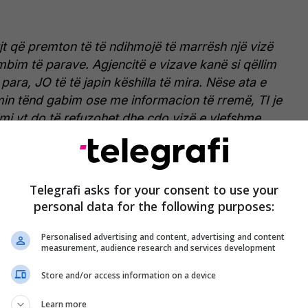
t që premton të të ndihmojë të marrësh një vizë
bim të parave. Agjencitë e vizave kanë si qëllim
 para, JO të të japin këshilla të mira. Nëse ata e
min tënd gabim ose me informacion të rremë, TI je
imi yt do të refuzohet dhe çdo vizë e vlefshme
. Kurseni paratë tuaja dhe shmangni mashtrimet, ne
n se si ta plotësoni vetë aplikacionin tuaj falas
”,
in e ambasadës.
Telegrafi asks for your consent to use your
personal data for the following purposes:
ublikuar në rrjete sociale, ambasada amerikane
ngin konsulencat të cilat ofrojnë shërbim për vizat
Personalised advertising and content, advertising and content
bim të parave./rtsh
measurement, audience research and services development
Store and/or access information on a device
Learn more