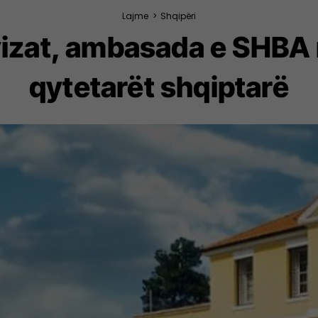
Lajme
>
Shqipëri
zat, ambasada e SHBA m
qytetarët shqiptarë