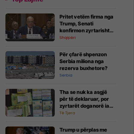
Pritet vetëm firma nga
Trump, Senati
konfirmon zyrtarisht
Eric Wendt ambasador
Shqipëri
në Shqipëri
Për çfarë shpenzon
Serbia miliona nga
rezerva buxhetore?
Serbia
Tha se nuk ka asgjë
për të deklaruar, por
zyrtarët doganorë ia
gjejnë 30 mijë euro
Të Tjera
Trump u përplas me