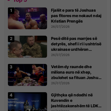
Fjalët e para të Joshuas
pas fitores me nokaut ndaj
Kristian Prengës
26/07/2026
Pesë ditë pas marrjes së
detyrës, shefi i ri i ushtrisë
ukrainase urdhëron
kontroll të madh
26/07/2026
Vetëm dy raunde dhe
miliona euro në xhep,
zbulohet sa fituan Joshua
e Prenga
26/07/2026
Gjithçka që ndodhi në
Kuvendin e
jashtëzakonshëm të LDK-