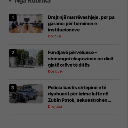
Nga Rubrika
Drejt një marrëveshjeje, por pa
garanci për formimin e
institucioneve
Politikë
Fundjavë përvëluese –
shmangni ekspozimin në diell
gjatë orëve të ditës
Kosovë
Policia bastis shtëpinë e të
dyshuarit për krime lufte në
Zubin Potok, sekuestrohen
prova
Drejtësi