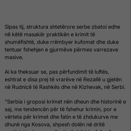
Sipas tij, struktura shtetërore serbe zbatoi edhe
në këtë masakër praktikën e krimit të
shumëfishtë, duke rrëmbyer kufomat dhe duke
tentuar fshehjen e gjurmëve përmes varrezave
masive.
Ai ka theksuar se, pas përfundimit të luftës,
eshtrat e disa prej të vrarëve në Rezallë u gjetën
në Rudnicë të Rashkës dhe në Kizhevak, në Serbi.
“Serbia i groposi krimet nën dheun dhe historinë e
saj, me tendencën për të fshehur krimin, por e
vërteta për krimet dhe fatin e të zhdukurve me
dhunë nga Kosova, shpesh dolën në dritë