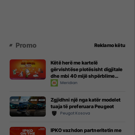
Promo
Reklamo këtu
Këtë herë me kartelë
gërvishtëse plotësisht digjitale
dhe mbi 40 mijë shpërblime
instant!
Meridian
Zgjidhni një nga katër modelet
tuaja të preferuara Peugeot
Peugot Kosova
IPKO vazhdon partneritetin me