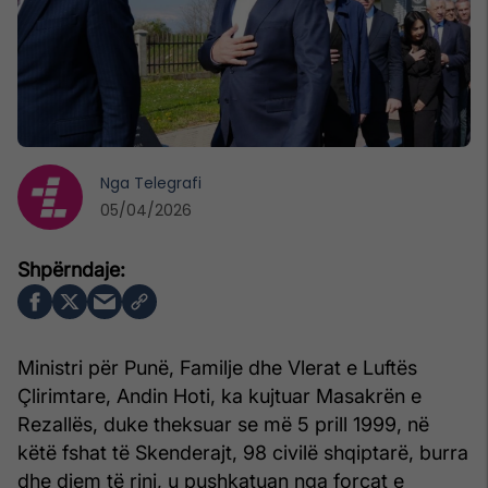
Nga
Telegrafi
05/04/2026
Ministri për Punë, Familje dhe Vlerat e Luftës
Çlirimtare, Andin Hoti, ka kujtuar Masakrën e
Rezallës, duke theksuar se më 5 prill 1999, në
këtë fshat të Skenderajt, 98 civilë shqiptarë, burra
dhe djem të rinj, u pushkatuan nga forcat e