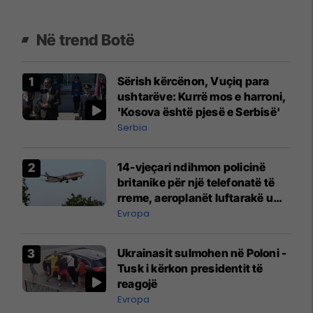
Në trend Botë
Sërish kërcënon, Vuçiq para
ushtarëve: Kurrë mos e harroni,
'Kosova është pjesë e Serbisë'
Serbia
14-vjeçari ndihmon policinë
britanike për një telefonatë të
rreme, aeroplanët luftarakë u
ngritën në ajër për të
Evropa
interceptuar fluturaken e Qatar
Airways që po shkonte drejt
Ukrainasit sulmohen në Poloni -
Mançesterit
Tusk i kërkon presidentit të
reagojë
Evropa