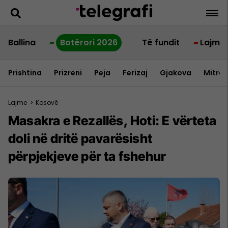
Ballina
Botërori 2026
Të fundit
Lajme
Prishtina
Prizreni
Peja
Ferizaj
Gjakova
Mitrov
Lajme
>
Kosovë
Masakra e Rezallës, Hoti: E vërteta
doli në dritë pavarësisht
përpjekjeve për ta fshehur