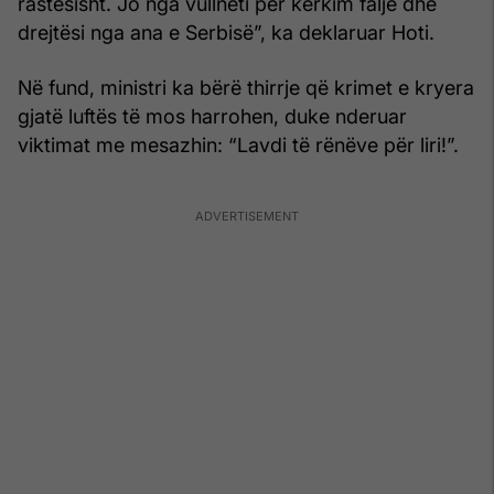
rastësisht. Jo nga vullneti për kërkim falje dhe
drejtësi nga ana e Serbisë”, ka deklaruar Hoti.
Në fund, ministri ka bërë thirrje që krimet e kryera
gjatë luftës të mos harrohen, duke nderuar
viktimat me mesazhin: “Lavdi të rënëve për liri!”.