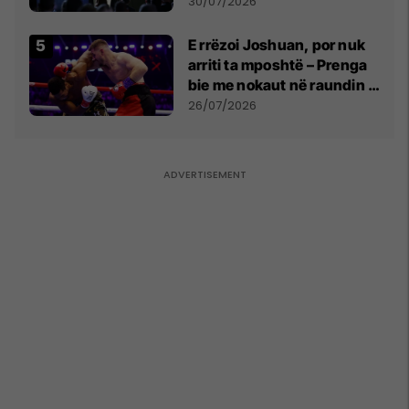
së
30/07/2026
E rrëzoi Joshuan, por nuk
arriti ta mposhtë – Prenga
bie me nokaut në raundin e
dytë
26/07/2026