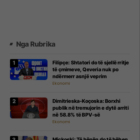
Nga Rubrika
Filipçe: Shtatori do të sjellë rritje
të çmimeve, Qeveria nuk po
ndërmerr asnjë veprim
Ekonomi
Dimitrieska-Koçoska: Borxhi
publik në tremujorin e dytë arriti
në 58.8% të BPV-së
Ekonomi
Mickoski: Të hënën do të bëhen