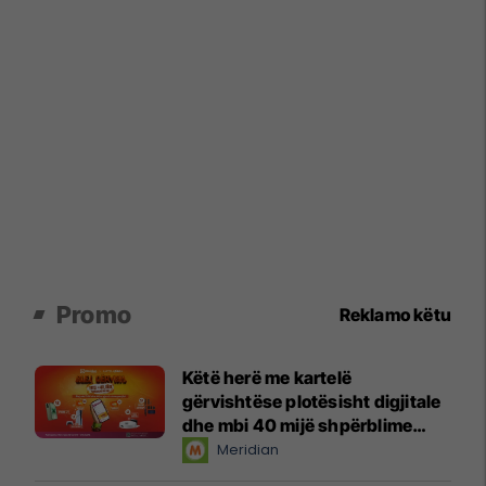
Promo
Reklamo këtu
Këtë herë me kartelë
gërvishtëse plotësisht digjitale
dhe mbi 40 mijë shpërblime
instant!
Meridian