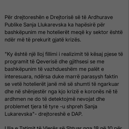
Për drejtoreshën e Drejtorisë së të Ardhurave
Publike Sanja Llukarevska ka hapësirë për
bashkëpunim me hotelierët meqë ky sektor është
ndër më të prekurit gjatë krizës.
"Ky është një lloj fillimi i realizimit të kësaj pjese të
programit të Qeverisë dhe gjithsesi se me
bashkëpunim të vazhdueshëm me palët e
interesuara, ndërsa duke marrë parasysh faktin
se vetë hotelierët janë më së shumti të ngarkuar
dhe në shënjestër nga kjo krizë e koronës në të
ardhmen ne do të detektojmë nevojat dhe
problemet tjera të tyre -u shpreh Sanja
Lukarevska"- drejtoreshë e DAP.
Ulja e Tatimit të Vlerës së Shtuar nga 18 në 10 për