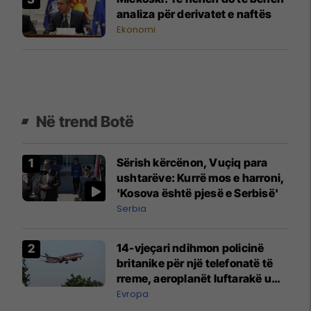
analiza për derivatet e naftës
Ekonomi
Në trend Botë
Sërish kërcënon, Vuçiq para
ushtarëve: Kurrë mos e harroni,
'Kosova është pjesë e Serbisë'
Serbia
14-vjeçari ndihmon policinë
britanike për një telefonatë të
rreme, aeroplanët luftarakë u
ngritën në ajër për të
Evropa
interceptuar fluturaken e Qatar