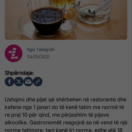
Nga
Telegrafi
04/01/2021
Ushqimi dhe pijet që shërbehen në restorante dhe
kafene nga 1 janari do të kenë tatim me normë të
re prej 10 për qind, me përjashtim të pijeve
alkoolike. Gastronomët reagojnë se në vend të një
norme tatimore, tani kanë tri norma, edhe atë 18