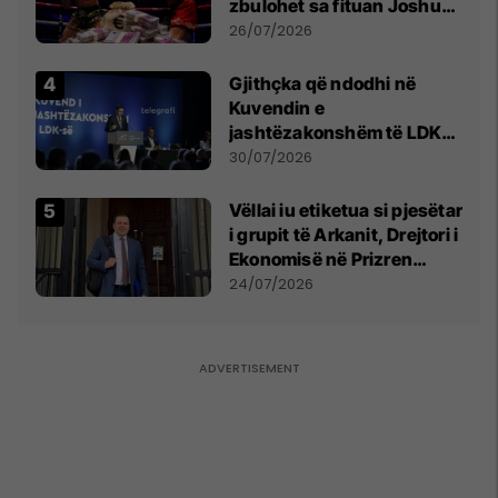
zbulohet sa fituan Joshua
e Prenga
26/07/2026
Gjithçka që ndodhi në
Kuvendin e
jashtëzakonshëm të LDK-
së
30/07/2026
Vëllai iu etiketua si pjesëtar
i grupit të Arkanit, Drejtori i
Ekonomisë në Prizren
mohon pretendimet
24/07/2026