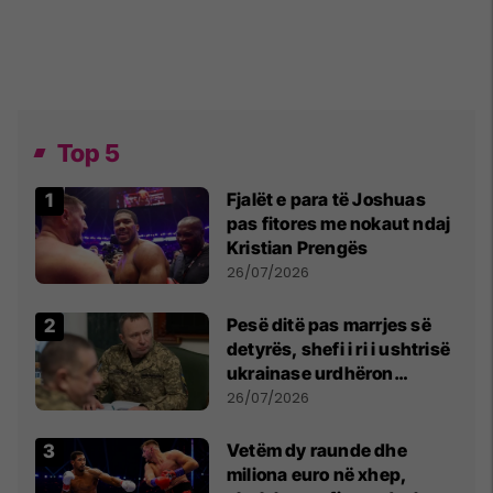
Top 5
Fjalët e para të Joshuas
pas fitores me nokaut ndaj
Kristian Prengës
26/07/2026
Pesë ditë pas marrjes së
detyrës, shefi i ri i ushtrisë
ukrainase urdhëron
kontroll të madh
26/07/2026
Vetëm dy raunde dhe
miliona euro në xhep,