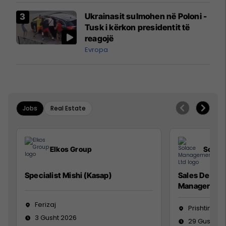
Airways që po shkonte drejt
Ukrainasit sulmohen në Poloni -
Mançesterit
Tusk i kërkon presidentit të
reagojë
Evropa
Jobs
Real Estate
Elkos Group
Solac
Specialist Mishi (Kasap)
Sales Devel
Manager
Ferizaj
Prishtinë
3 Gusht 2026
29 Gusht 2