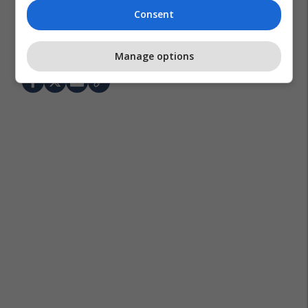
Consent
Hotelieria Në Maqedoni
Tatimi Mbi Vlerën E Shtuar
Manage options