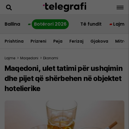
Ballina
Botërori 2026
Të fundit
Lajme
Prishtina
Prizreni
Peja
Ferizaj
Gjakova
Mitrov
Lajme
>
Maqedoni
>
Ekonomi
Maqedoni, ulet tatimi për ushqimin
dhe pijet që shërbehen në objektet
hotelierike