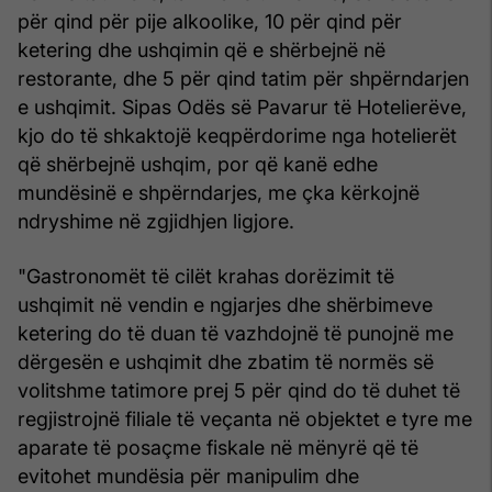
për qind për pije alkoolike, 10 për qind për
ketering dhe ushqimin që e shërbejnë në
restorante, dhe 5 për qind tatim për shpërndarjen
e ushqimit. Sipas Odës së Pavarur të Hotelierëve,
kjo do të shkaktojë keqpërdorime nga hotelierët
që shërbejnë ushqim, por që kanë edhe
mundësinë e shpërndarjes, me çka kërkojnë
ndryshime në zgjidhjen ligjore.
"Gastronomët të cilët krahas dorëzimit të
ushqimit në vendin e ngjarjes dhe shërbimeve
ketering do të duan të vazhdojnë të punojnë me
dërgesën e ushqimit dhe zbatim të normës së
volitshme tatimore prej 5 për qind do të duhet të
regjistrojnë filiale të veçanta në objektet e tyre me
aparate të posaçme fiskale në mënyrë që të
evitohet mundësia për manipulim dhe