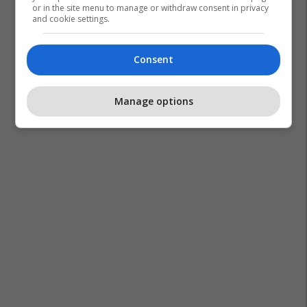
or in the site menu to manage or withdraw consent in privacy
and cookie settings.
Ejup Maqedonci
Turqi
Haluk Bayraktar
Consent
Dronët Bayraktar
Manage options