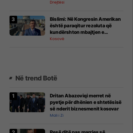
dëshmi
Drejtësi
Bislimi: Në Kongresin Amerikan
është paraqitur rezoluta që
kundërshton mbajtjen e
Asamblesë Parlamentare të
Kosovë
OSBE-së në Beograd
Në trend Botë
Dritan Abazoviqi merret në
pyetje për dhënien e shtetësisë
së nderit biznesmenit kosovar
Mali i Zi
Pesë ditë pas marrjes së