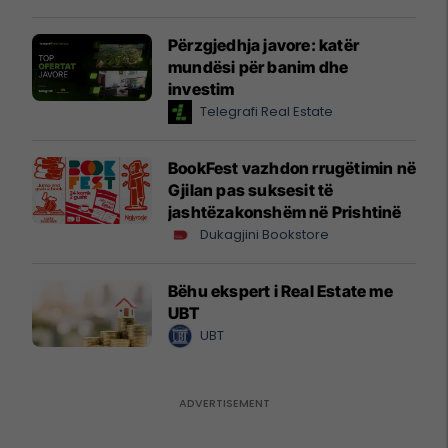
Përzgjedhja javore: katër
mundësi për banim dhe
investim
Telegrafi Real Estate
BookFest vazhdon rrugëtimin në
Gjilan pas suksesit të
jashtëzakonshëm në Prishtinë
Dukagjini Bookstore
Bëhu ekspert i Real Estate me
UBT
UBT