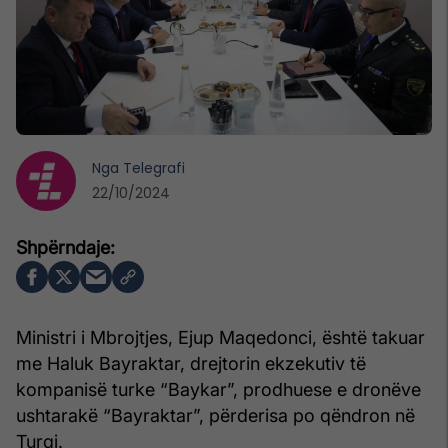
Nga
Telegrafi
22/10/2024
Ministri i Mbrojtjes, Ejup Maqedonci, është takuar
me Haluk Bayraktar, drejtorin ekzekutiv të
kompanisë turke “Baykar”, prodhuese e dronëve
ushtarakë “Bayraktar”, përderisa po qëndron në
Turqi.