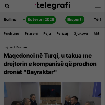
Ballina
Botërori 2026
Eksperti
Të fu
Prishtina
Prizreni
Peja
Ferizaj
Gjakova
Mitrov
Lajme
>
Kosovë
Maqedonci në Turqi, u takua me
drejtorin e kompanisë që prodhon
dronët "Bayraktar"