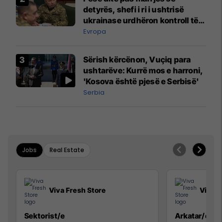
detyrës, shefi i ri i ushtrisë
ukrainase urdhëron kontroll të
madh
Evropa
Sërish kërcënon, Vuçiq para
ushtarëve: Kurrë mos e harroni,
'Kosova është pjesë e Serbisë'
Serbia
Jobs
Real Estate
Viva Fresh Store
Viva F
Sektorist/e
Arkatar/e