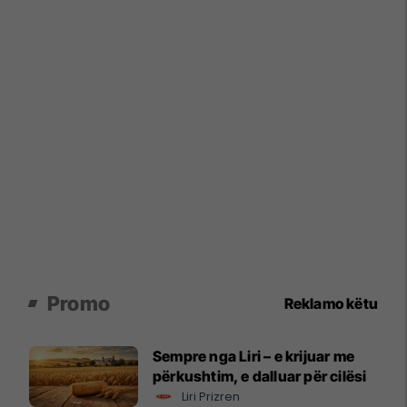
Promo
Reklamo këtu
Sempre nga Liri – e krijuar me
përkushtim, e dalluar për cilësi
Liri Prizren