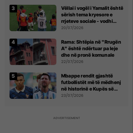
Vëllai i vogël i Yamalit është
sërish tema kryesore e
rrjeteve sociale - vodhi
vëmendjen pas finales së
20/07/2026
Kupës së Botës
Rama: Shtëpia në "Rrugën
A" është ndërtuar pa leje
dhe në pronë komunale
22/07/2026
Mbappe rendit gjashtë
futbollistët më të mëdhenj
në historinë e Kupës së
Botës, Messi mbetet i dyti
23/07/2026