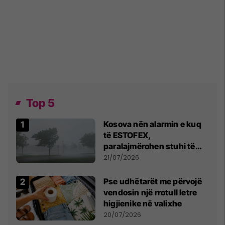
Top 5
Kosova nën alarmin e kuq
të ESTOFEX,
paralajmërohen stuhi të
fuqishme me breshër dhe
21/07/2026
erëra të forta
Pse udhëtarët me përvojë
vendosin një rrotull letre
higjienike në valixhe
20/07/2026