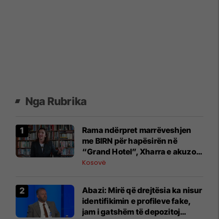
Nga Rubrika
Rama ndërpret marrëveshjen
me BIRN për hapësirën në
“Grand Hotel”, Xharra e akuzon
për hakmarrje
Kosovë
Abazi: Mirë që drejtësia ka nisur
identifikimin e profileve fake,
jam i gatshëm të depozitoj