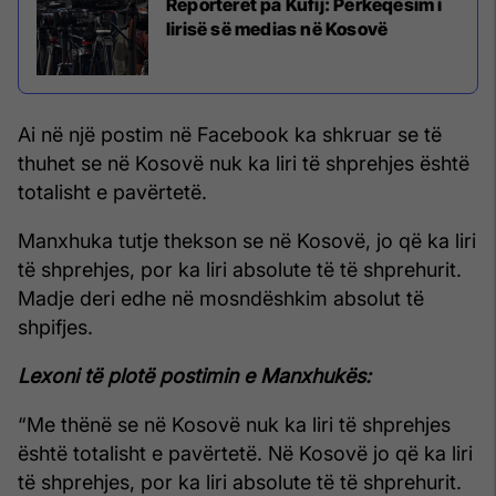
Reporterët pa Kufij: Përkeqësim i
lirisë së medias në Kosovë
Ai në një postim në Facebook ka shkruar se të
thuhet se në Kosovë nuk ka liri të shprehjes është
totalisht e pavërtetë.
Manxhuka tutje thekson se në Kosovë, jo që ka liri
të shprehjes, por ka liri absolute të të shprehurit.
Madje deri edhe në mosndëshkim absolut të
shpifjes.
Lexoni t
ë plotë postimin e Manxhukës:
“Me thënë se në Kosovë nuk ka liri të shprehjes
është totalisht e pavërtetë. Në Kosovë jo që ka liri
të shprehjes, por ka liri absolute të të shprehurit.