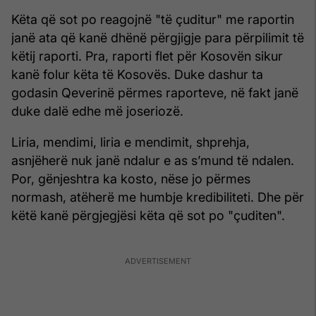
Këta që sot po reagojnë "të çuditur" me raportin
janë ata që kanë dhënë përgjigje para përpilimit të
këtij raporti. Pra, raporti flet për Kosovën sikur
kanë folur këta të Kosovës. Duke dashur ta
godasin Qeverinë përmes raporteve, në fakt janë
duke dalë edhe më joseriozë.
Liria, mendimi, liria e mendimit, shprehja,
asnjëherë nuk janë ndalur e as s’mund të ndalen.
Por, gënjeshtra ka kosto, nëse jo përmes
normash, atëherë me humbje kredibiliteti. Dhe për
këtë kanë përgjegjësi këta që sot po "çuditen".