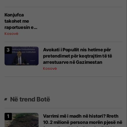
Konjufca
takohet me
raportuesin e
Parlamentit
Kosovë
Evropian për
Kosovën,
Avokati i Popullit nis hetime për
diskutohet
pretendimet për keqtrajtim të të
integrimi në BE
arrestuarve në Gazimestan
Kosovë
Në trend Botë
Varrimi më i madh në histori? Rreth
10.2 milionë persona morën pjesë në