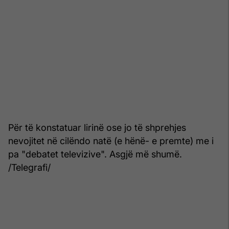
Për të konstatuar lirinë ose jo të shprehjes
nevojitet në cilëndo natë (e hënë- e premte) me i
pa "debatet televizive". Asgjë më shumë.
/Telegrafi/