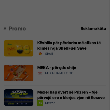
Promo
Reklamo këtu
Këshilla për përdorim më efikas të
klimës nga Shell Fuel Save
Shell
MEKA - për çdo shije
MEKA HALAL FOOD
Mexer hap dyert në Prizren – Një
përvojë e re e blerjes vjen në Kosovë
Mexer