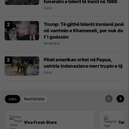
funeralin e liderit të Iranit në 1989
Azia
Trump: Të gjithë liderët iranianë janë
në varrimin e Khameneit, por nuk do
t’i godasim
Amerika
Piloti amerikan vritet në Papua,
ushtria indoneziane merr trupin e tij
Azia
Jobs
Real Estate
Viva Fresh Store
Teleg