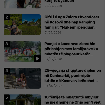
këtij të dyshuari
02/07/2026
Çifti i ri nga Zvicra zhvendoset
në Kosovë dhe hap kamping
familjar: "Nuk jemi penduar
asnjë ditë"
01/07/2026
Pamjet e kamerave zbardhin
përleshjen mes familjarëve ku
mbetën të plagosur katër
persona
02/07/2026
25-vjeçarja shqiptare diplomon
në Danimarkë, punimi për
luftën në Kosovë vlerësohet me
notën më të lartë
04/07/2026
16 fëmijë të mbajtur të mbyllur
në një dhomë në Ohio për 4 vjet