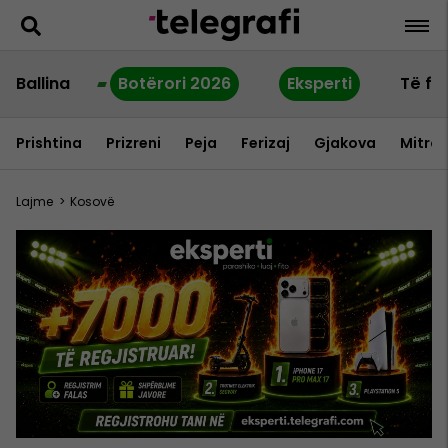
Ballina
Botërori 2026
Eksperti
Të fu
Prishtina
Prizreni
Peja
Ferizaj
Gjakova
Mitrov
Lajme
>
Kosovë