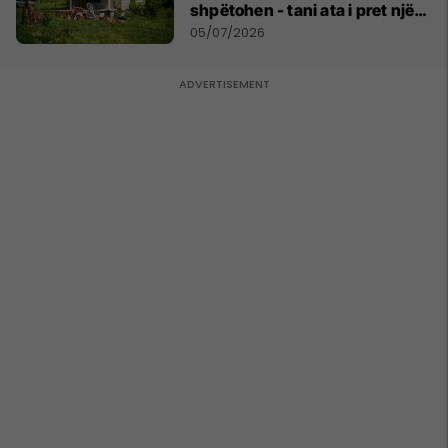
shpëtohen - tani ata i pret një
sfidë e madhe
05/07/2026