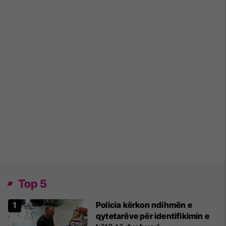
Top 5
Policia kërkon ndihmën e
qytetarëve për identifikimin e